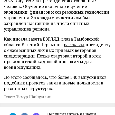
2025 году. Из 390 претендентов отобрали 27
человек. Обучение включало изучение
экономики, финансов и современных технологий
управления. За каждым участником был
закреплен наставник из числа опытных
управленцев региона.
Как писала газета ВЗГЛЯД, глава Тамбовской
области Евгений Первышов
рассказал
президенту
о ежемесячных личных приемах ветеранов
спецоперации. Позже
стартовал
второй поток
президентской кадровой программы для
военнослужащих.
До этого сообщалось, что более 540 выпускников
подобных проектов
заняли
новые должности в
различных структурах.
Текст: Тимур Шайдуллин
Подписывайтесь на наши