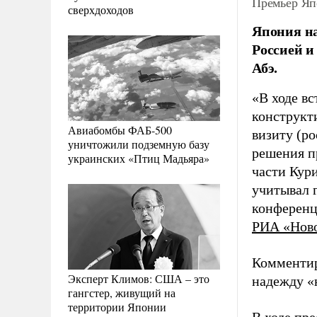
Премьер Яп
сверхдоходов
Япония на
Россией и
Абэ.
«В ходе в
конструкт
Авиабомбы ФАБ-500
визиту (р
уничтожили подземную базу
решения п
украинских «Птиц Мадьяра»
части Кур
учитывал г
конференц
РИА «Нов
Комментир
Эксперт Климов: США – это
надежду «
гангстер, живущий на
территории Японии