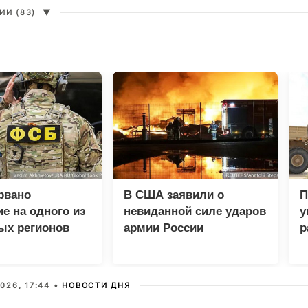
И (83)
▼
рвано
В США заявили о
П
е на одного из
невиданной силе ударов
у
ых регионов
армии России
р
026, 17:44 •
НОВОСТИ ДНЯ