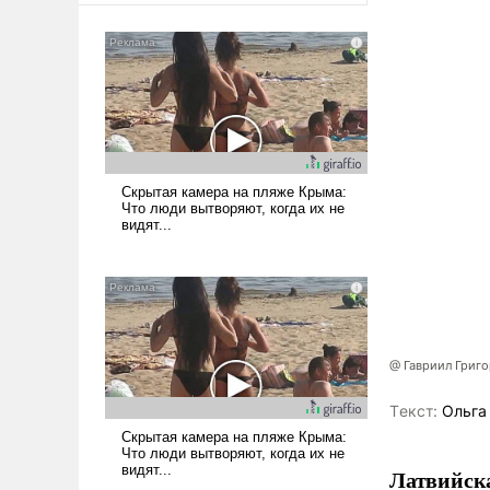
@ Гавриил Григ
Tекст:
Ольга
Латвийска