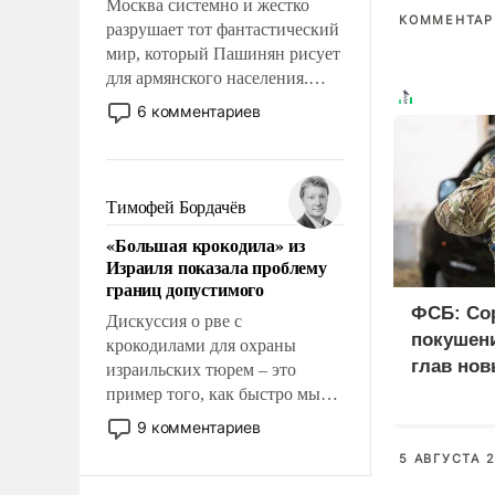
Москва системно и жестко
КОММЕНТАРИ
разрушает тот фантастический
мир, который Пашинян рисует
для армянского населения.
Мир, где этому населению все
6 комментариев
должны просто по
определению, где его
политические прожекты будут
беспрекословно оплачиваться
Тимофей Бордачёв
за счет российских
«Большая крокодила» из
налогоплательщиков и где за
Израиля показала проблему
свои поступки не нужно
границ допустимого
отвечать.
ФСБ: Со
Дискуссия о рве с
покушени
крокодилами для охраны
глав нов
израильских тюрем – это
пример того, как быстро мы
двигаемся по пути
9 комментариев
революционных изменений.
5 АВГУСТА 2
То, что несколько лет назад
было образом для