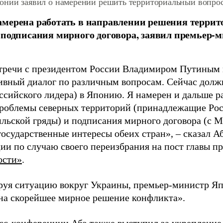
онии заявил о намерении решить территориальный вопрос
мерена работать в направлении решения террито
 подписания мирного договора, заявил премьер-
стречи с президентом России Владимиром Путиным 
ивный диалог по различным вопросам. Сейчас должн
оссийского лидера) в Японию. Я намерен и дальше р
роблемы северных территорий (принадлежащие Ро
ильской гряды) и подписания мирного договора (с М
осударственные интересы обеих стран», – сказал Аб
ии по случаю своего переизбрания на пост главы пр
ости»
.
уя ситуацию вокруг Украины, премьер-министр Яп
на скорейшее мирное решение конфликта».