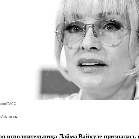
оров/ТАСС
 Иванова
я исполнительница Лайма Вайкуле призналась в