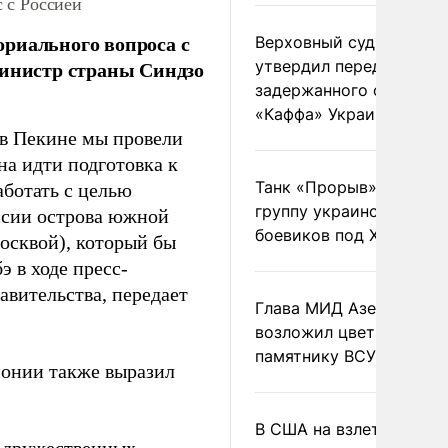
 с Россией
риального вопроса с
Верховный суд Швеции
министр страны Синдзо
утвердил передачу
задержанного сухогруз
«Каффа» Украине
в Пекине мы провели
а идти подготовка к
Танк «Прорыв» уничто
аботать с целью
группу украинских
ссии острова южной
боевиков под Харьково
осквой), который бы
э в ходе пресс-
авительства, передает
Глава МИД Азербайджа
возложил цветы к
памятнику ВСУ
онии также выразил
В США на взлете разби