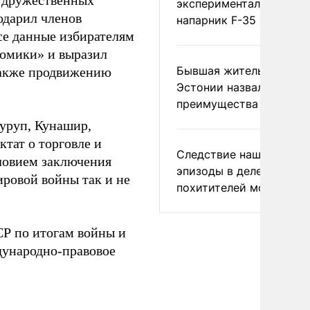
е дружественных
экспериментальный др
одарил членов
напарник F-35
се данные избирателям
номики» и выразил
Бывшая жительница
также продвижению
Эстонии назвала главн
преимущества России
уруп, Кунашир,
тат о торговле и
Следствие нашло новы
словием заключения
эпизоды в деле
ировой войны так и не
похитителей москвичек
СР по итогам войны и
дународно-правовое