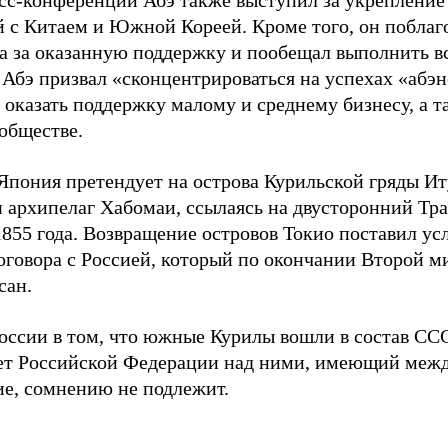
есс-конференции Абэ также выступил за укреплени
 с Китаем и Южной Кореей. Кроме того, он поблаг
а за оказанную поддержку и пообещал выполнить в
 Абэ призвал «сконцентрироваться на успехах «абэ
 оказать поддержку малому и среднему бизнесу, а 
обществе.
Япония претендует на острова Курильской гряды Ит
 архипелаг Хабомаи, ссылаясь на двусторонний Трак
1855 года. Возвращение островов Токио поставил у
оговора с Россией, который по окончании Второй м
сан.
оссии в том, что южные Курилы вошли в состав СС
ет Российской Федерации над ними, имеющий меж
е, сомнению не подлежит.