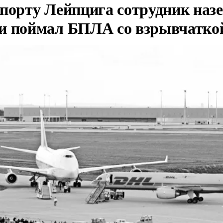
опорту Лейпцига сотрудник наз
и поймал БПЛА со взрывчатко