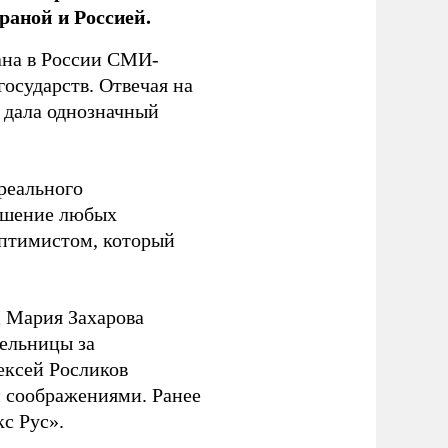
раной и Россией.
на в России СМИ-
государств. Отвечая на
 дала однозначный
 реального
решение любых
оптимистом, который
 Мария Захарова
ельницы за
ексей Росликов
 соображениями. Ранее
с Рус».