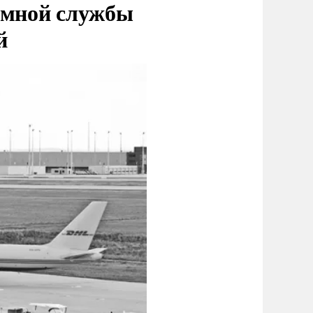
емной службы
й