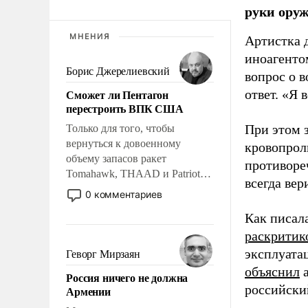
руки оруж
МНЕНИЯ
Артистка 
иноагентом
Борис Джерелиевский
вопрос о 
Сможет ли Пентагон
ответ. «Я 
перестроить ВПК США
При этом з
Только для того, чтобы
вернуться к довоенному
кровопрол
объему запасов ракет
противоре
Tomahawk, THAAD и Patriot
всегда вер
США потребуется более трех
0 комментариев
лет. Даже небольшая война с
Как писал
Ираном опустошила
американские арсеналы.
раскритик
Сложившаяся ситуация
эксплуата
Геворг Мирзаян
означает многолетний период
объяснил
а
Россия ничего не должна
уязвимости США, например,
российски
Армении
перед Китаем.