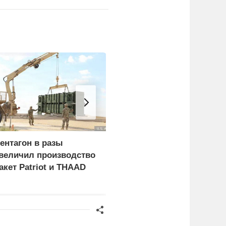
ентагон в разы
Российские военные
величил производство
поразили четыре
акет Patriot и THAAD
сухогруза с оружием
для украинской армии