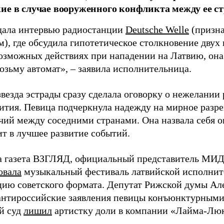
ие в случае вооруженного конфликта между ее ст
дала интервью радиостанции
Deutsche Welle
(призна
), где обсудила гипотетическое столкновение двух 
возможных действиях при нападении на Латвию, она
возьму автомат», – заявила исполнительница.
везда эстрады сразу сделала оговорку о нежелании
ития. Певица подчеркнула надежду на мирное раз
чий между соседними странами. Она назвала себя 
ит в лучшее развитие событий.
а газета ВЗГЛЯД, официальный представитель МИД
овала
музыкальный фестиваль латвийской исполнит
цию советского формата. Депутат Рижской думы Ал
нтироссийские заявления певицы конъюнктурными
й суд
лишил
артистку доли в компании «Лайма-Люк