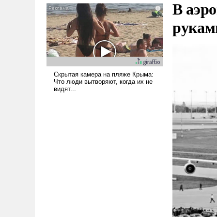
В аэр
псевдонаучной фантастики,
стало всерьез обсуждаемой
рукам
идеей.