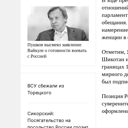
В ходе пр
отношений
парламент
обещания.
намерение
женщин в 
Пушков высмеял заявление
Вайкуле о готовности воевать
Отметим, 
с Россией
Шикотан и
границах 
мирного д
был подпи
ВСУ сбежали из
Торецкого
Позиция Р
суверенит
оформлени
Сикорский:
Посягательство на
посольство России грозит