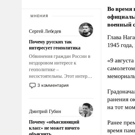
Во время 
официальн
МНЕНИЯ
военный с
Сергей Лебедев
Глава Наг
Почему русских так
1945 года,
интересует геополитика
Обвинения граждан России в
«9 август
нездоровом интересе к
самолетом,
геополитике –
мемориаль
несостоятельны. Этот интерес
рационален и прагматичен. Он
3 комментария
обусловлен тысячелетним
Градоначал
опытом выживания в крайне
ранения ок
непростых условиях и
на тот мом
фундаментальным знанием,
Дмитрий Губин
что мировая политика имеет
Почему «объясняющий
Ранее пре
свойство заявляться на порог
класс» не может ничего
нашего дома.
время пам
объяснить