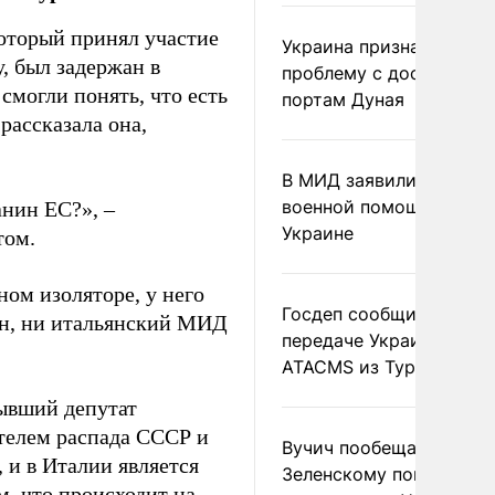
оторый принял участие
Украина признала
, был задержан в
проблему с доступом к
 смогли понять, что есть
портам Дуная
 рассказала она,
В МИД заявили о прямо
военной помощи Румы
анин ЕС?», –
Украине
том.
ном изоляторе, у него
Госдеп сообщил о
он, ни итальянский МИД
передаче Украине раке
ATACMS из Турции
бывший депутат
етелем распада СССР и
Вучич пообещал
 и в Италии является
Зеленскому помочь со
м, что происходит на