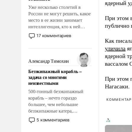
ядерный уд
Уже несколько столетий в
России не могут решить, какое
При этом 
место в ее жизни занимает
публично п
интеллигенция, кто к ней
принадлежит, а кого из нее
17 комментариев
исключили с правом
Как писал
восстановления и без оного. И
уличила
яп
чем она отличается от просто
ядерной т
образованных людей. Иногда
Александр Тимохин
вассалом C
казалось, что эти вопросы
Безэкипажный корабль –
решены раз и навсегда, но –
задача со многими
При этом 
нет, не решены.
неизвестными
Нагасаки.
500-тонный безэкипажный
корабль – нечто гораздо
КОММЕНТАРИ
большее, чем небольшие
безэкипажные катера,
применение которых уже
5 комментариев
стало обыденностью. Задача по
созданию такого корабля очень