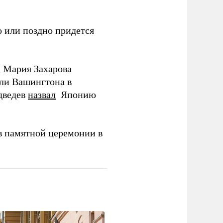
 или поздно придется
Д Мария Захарова
ли Вашингтона в
дведев
назвал
Японию
в памятной церемонии в