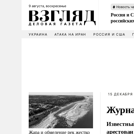
9 августа, воскресенье
Новость ч
Россия и 
российских
УКРАИНА
АТАКА НА ИРАН
РОССИЯ И США
15 ДЕКАБРЯ 
Журна
Известны
арестован
Жара и обмеление рек жестко