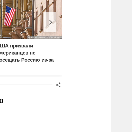
ША призвали
Иран назвал условие
мериканцев не
открытия Ормузского
осещать Россию из-за
пролива
так ВСУ
о