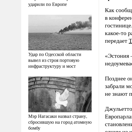
ударили по Европе
Как сообщ
в конфере
гостинице.
какое-то р
передает
Удар по Одесской области
«Эстония –
вывел из строя портовую
недоумева
инфраструктуру и мост
Позднее он
забрали м
не знают 
Джульетто
Мэр Нагасаки назвал страну,
Европарла
сбросившую на город атомную
становлени
бомбу
одним из н