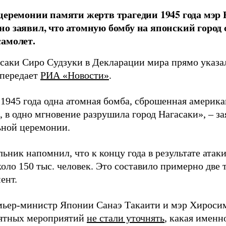
церемонии памяти жертв трагедии 1945 года мэр
о заявил, что атомную бомбу на японский город
амолет.
асаки Сиро Судзуки в Декларации мира прямо указа
 передает
РИА «Новости»
.
а 1945 года одна атомная бомба, сброшенная амери
 в одно мгновение разрушила город Нагасаки», – з
ной церемонии.
ьник напомнил, что к концу года в результате ата
оло 150 тыс. человек. Это составило примерно две 
ент.
мьер-министр Японии Санаэ Такаити и мэр Хироси
ятных мероприятий
не стали уточнять
, какая именн