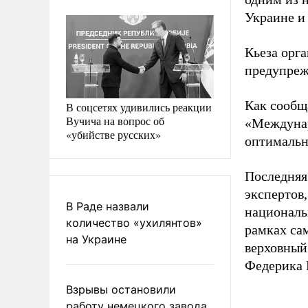
Украине и
Кьеза орг
предупреж
Как сообщ
В соцсетях удивились реакции
Вучича на вопрос об
«Междунар
«убийстве русских»
оптимальн
Последняя
экспертов,
В Раде назвали
национальн
количество «ухилянтов»
рамках са
на Украине
верховный
Федерика 
Взрывы остановили
работу немецкого завода