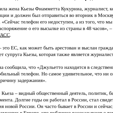
ила жена Кьезы Фиамметта Кукурниа, журналист, к
нции и должен был отправиться во вторник в Москву
 «Сейчас телефон его недоступен, а из того, что мы
аспоряжение о его высылке из страны в 48 часов», –
ТАСС
.
 это ЕС, как может быть арестован и выслан гражд
ет супруга Кьезы, которая также является журналис
а сообщила, что «Джульетто находится в следствен
обильный телефон. Но самое удивительное, что ни 
причину задержания».
 Кьеза – видный общественный деятель, политик, 
мента. Долгие годы он работал в России, стал свид
я новой России. Он часто бывает в России и сейчас,
емногих в Европе, кто публично рассказывают о то