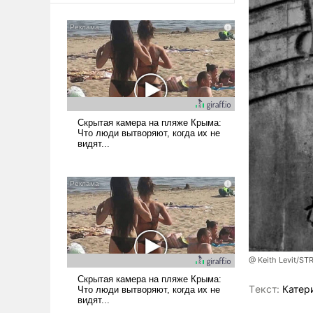
@ Keith Levit/ST
Tекст:
Катер