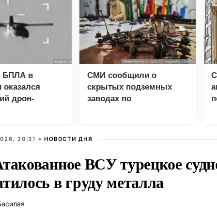
 БПЛА в
СМИ сообщили о
С
 оказался
скрытых подземных
а
ий дрон-
заводах по
п
а «Майя»
производству БПЛА на
а
Украине
026, 20:31 •
НОВОСТИ ДНЯ
Атакованное ВСУ турецкое судн
атилось в груду металла
Басилая