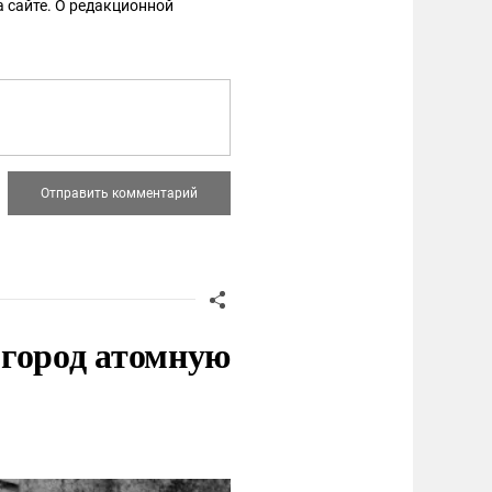
 сайте. О редакционной
 город атомную