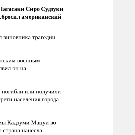
 Нагасаки Сиро Судзуки
 сбросил американский
л виновника трагедии
канским военным
аявил он на
ки погибли или получили
трети населения города
мы Кадзуми Мацуи во
о страна нанесла