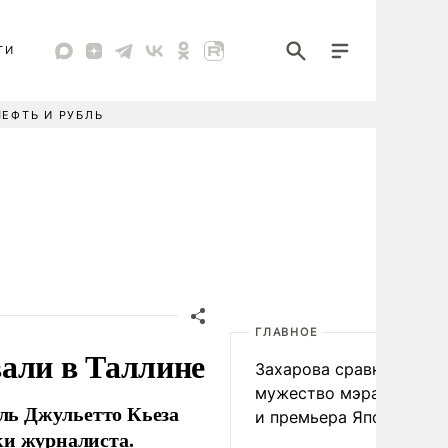
ТИ
НЕФТЬ И РУБЛЬ
ГЛАВНОЕ
али в Таллине
Захарова сравнила
мужество мэра Нагаса
ль Джульетто Кьеза
и премьера Японии
ки журналиста.