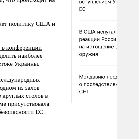
вступлением Украины в
ЕС
чает политику США и
В США испугались
реакции России и Кита
на истощение запасов
е в конференции
оружия
делить наиболее
стоке Украины.
Молдавию предупреди
 международных
о последствиях выхода
 одном из залов
СНГ
 круглых столов в
име присутствовала
безопасности ЕС