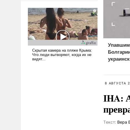
сложна и амбициозна. Однако
и ее реализация радикально
поднимет наши боевые
возможности.
Упавшим
Болгарии
украинск
приманк
8 АВГУСТА 2
IHA: 
превр
Tекст:
Вера 