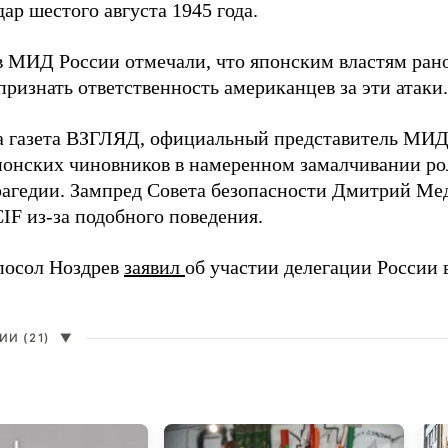
ар шестого августа 1945 года.
в МИД России отмечали, что японским властям рано
ризнать ответственность американцев за эти атаки.
а газета ВЗГЛЯД, официальный представитель МИ
онских чиновников в намеренном замалчивании ро
рагедии. Зампред Совета безопасности Дмитрий Ме
IF из-за подобного поведения.
посол Ноздрев
заявил
об участии делегации России 
И (21)
▼