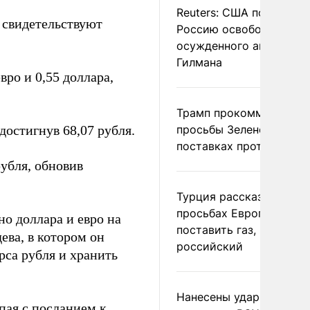
Reuters: США попросил
, свидетельствуют
Россию освободить
осужденного американ
Гилмана
ро и 0,55 доллара,
Трамп прокомментиров
 достигнув 68,07 рубля.
просьбы Зеленского о
поставках противораке
рубля, обновив
Турция рассказала о
просьбах Европы
о доллара и евро на
поставить газ, но не
ва, в котором он
российский
рса рубля и хранить
Нанесены удары по
пая с посланием к