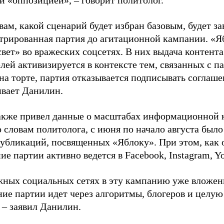
й «оппозицией», – говорит политолог.
вам, какой сценарий будет избран базовым, будет за
стрированная партия до агитационной кампании. «Я
свет» во вражеских соцсетях. В них выдача контент
лей активизируется в контексте тем, связанных с па
на торте, партия отказывается подписывать соглаше
ивает Данилин.
акже привел данные о масштабах информационной 
о словам политолога, с июня по начало августа был
 публикаций, посвященных «Яблоку». При этом, как
е партии активно ведется в Facebook, Instagram, Y
жных социальных сетях в эту кампанию уже вложе
ие партии идет через алгоритмы, блогеров и целу
 – заявил Данилин.