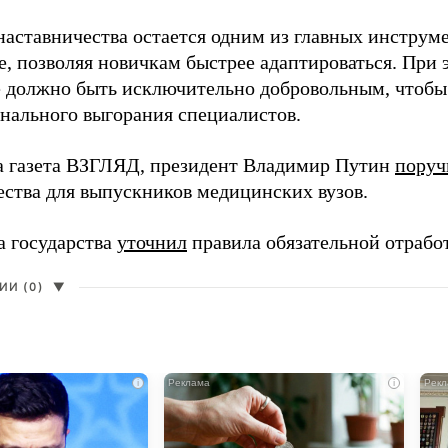
наставничества остается одним из главных инструм
, позволяя новичкам быстрее адаптироваться. При 
 должно быть исключительно добровольным, чтобы 
нального выгорания специалистов.
а газета ВЗГЛЯД, президент Владимир Путин
поруч
ества для выпускников медицинских вузов.
а государства
уточнил
правила обязательной отрабо
И (0)
▼
i
i