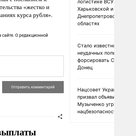
логистике ВСУ в
тельства «жестко и
Харьковской и
аниях курса рубля».
Днепропетровской
областях
 сайте. О редакционной
Стало известно о
неудачных попытках ВС
форсировать Северски
Донец
Нацсовет Украины по Т
призвал объявить
Музыченко угрозой
нацбезопасности
 выплаты