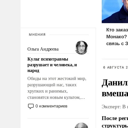
Кто зака
МНЕНИЯ
Монако?
связь с 
Ольга Андреева
Культ психотравмы
разрушает и человека, и
6 АВГУСТА 2
народ
Данил
Обиды на этот жестокий мир,
разрушающий нас, таких
вмеша
хрупких и ранимых,
становятся новым культом,
постепенно вытесняя и
Эксперт: В
0 комментариев
отменяя традиционное
требование к человеку – быть
После рег
мужественным и твердым под
структуры