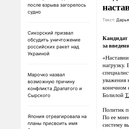
наста
после взрыва загорелось
судно
Tекст:
Дарья
Сикорский призвал
Кандидат 
обсудить уничтожение
за введен
российских ракет над
Украиной
«Наставни
нагрузку. 
специалис
Марочко назвал
уважения к
возможную причину
конечном с
конфликта Драпатого и
Болилой
Т
Сырского
Политик п
Япония отреагировала на
По ее мне
планы присвоить имя
систему в