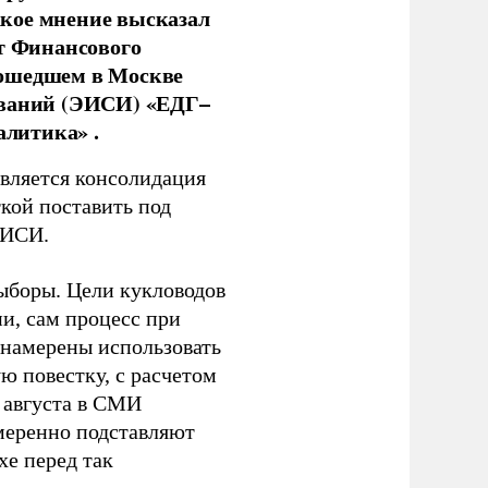
кое мнение высказал
нт Финансового
рошедшем в Москве
ований (ЭИСИ) «ЕДГ–
алитика» .
является консолидация
кой поставить под
ЭИСИ.
ыборы. Цели кукловодов
и, сам процесс при
 намерены использовать
ю повестку, с расчетом
 августа в СМИ
амеренно подставляют
хе перед так