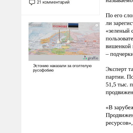
называемо
21 комментарий
прожекты будут безусловно
оплачиваться за счет
По его сло
российских
ли зареги
налогоплательщиков и где
«зеленый 
Еревану за свои поступки не
пользовате
нужно отвечать.
вишенкой 
– подчерк
Эксперт т
партии. П
51,5 тыс.
продвижени
«В зарубе
Продвижен
ресурсов»,