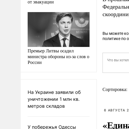
от эвакуации
Федераль
скоординир
Вы можете к
политике по 
Премьер Литвы осадил
министра обороны из-за слов о
России
Сортировка:
На Украине заявили об
уничтожении 1 млн кв.
метров складов
6 АВГУСТА 2
«Един
У побережья Одессы