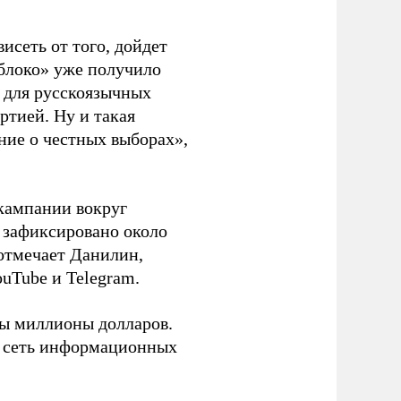
висеть от того, дойдет
блоко» уже получило
а для русскоязычных
ртией. Ну и такая
ние о честных выборах»,
кампании вокруг
о зафиксировано около
 отмечает Данилин,
ouTube и Telegram.
ны миллионы долларов.
ю сеть информационных