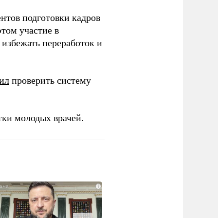
ентов подготовки кадров
этом участие в
избежать переработок и
ил
проверить систему
тки молодых врачей.
i