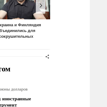
краина и Финляндия
«Генерал-провал»: кака
бъединились для
правда выяснилась про
сокрушительных
Драпатого
анкций" против России
том
лионы долларов
х иностранные
струмент