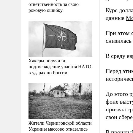
ответственность за свою
роковую ошибку
Курс долла
данные
Мо
При этом с
снизилась 
В среду е
Хакеры получили
подтверждение участия НАТО
Перед эти
в ударах по России
историчес
До этого 
фоне выст
призвал гр
свои сбер
Жители Черниговской области
Украины массово отказались
В прошлый