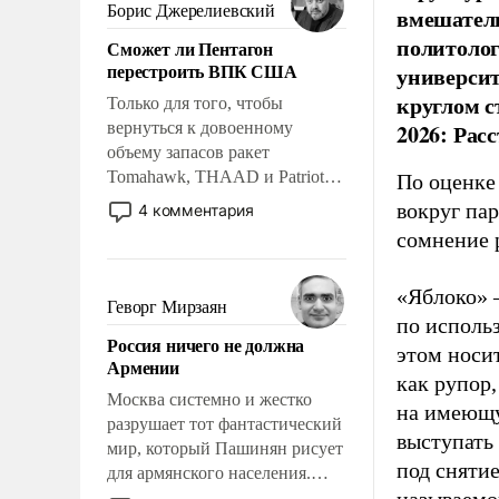
ударами судьбы, брать на себя
Борис Джерелиевский
вмешатель
ответственность, помогать
политолог
Сможет ли Пентагон
слабым, идти вперед и
перестроить ВПК США
универси
адаптироваться.
круглом с
Только для того, чтобы
вернуться к довоенному
2026: Рас
объему запасов ракет
Tomahawk, THAAD и Patriot
По оценке
США потребуется более трех
вокруг па
4 комментария
лет. Даже небольшая война с
сомнение 
Ираном опустошила
американские арсеналы.
«Яблоко» 
Сложившаяся ситуация
Геворг Мирзаян
по исполь
означает многолетний период
Россия ничего не должна
уязвимости США, например,
этом носи
Армении
перед Китаем.
как рупор
Москва системно и жестко
на имеющу
разрушает тот фантастический
выступать
мир, который Пашинян рисует
под снятие
для армянского населения.
Мир, где политические