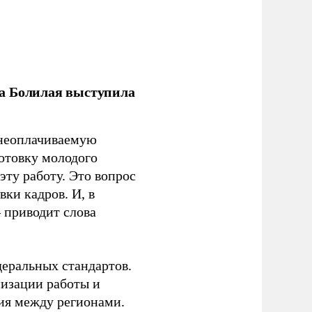
ла Болилая выступила
 неоплачиваемую
готовку молодого
ту работу. Это вопрос
ки кадров. И, в
– приводит слова
еральных стандартов.
низации работы и
ия между регионами.