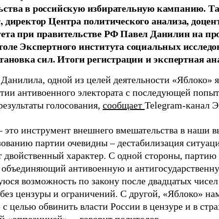
ства в российскую избирательную кампанию. Та
, директор Центра политического анализа, доце
тета при правительстве РФ Павел Данилин на п
толе Экспертного института социальных исслед
становка сил. Итоги регистрации и экспертная ан
 Данилила, одной из целей деятельности «Яблоко» 
ртии антивоенного электората с последующей попыт
результаты голосования,
сообщает
Telegram-канал 
– это инструмент внешнего вмешательства в наши в
зованию партии очевидны – дестабилизация ситуаци
т двойственный характер. С одной стороны, партию
, объединяющий антивоенную и антигосударственну
юся возможность по закону после двадцатых чисел
 без цензуры и ограничений. С другой, «Яблоко» н
 с целью обвинить власти России в цензуре и в стра