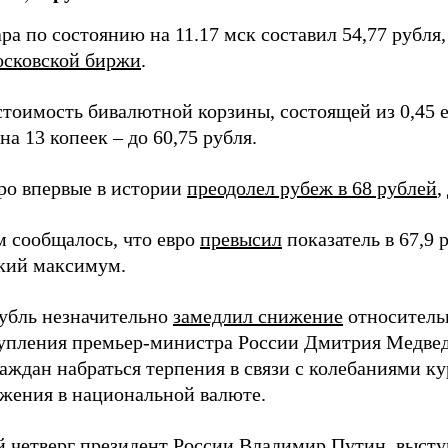
ра по состоянию на 11.17 мск составил 54,77 рубля
сковской биржи
.
тоимость бивалютной корзины, состоящей из 0,45 ев
на 13 копеек – до 60,75 рубля.
вро впервые в истории
преодолел рубеж в 68 рублей
,
м сообщалось, что евро
превысил
показатель в 67,9 
кий максимум.
рубль незначительно
замедлил снижение
относительн
упления премьер-министра России Дмитрия Медведе
аждан набраться терпения в связи с колебаниями ку
ежения в национальной валюте.
 четверг президент России Владимир Путин, высту