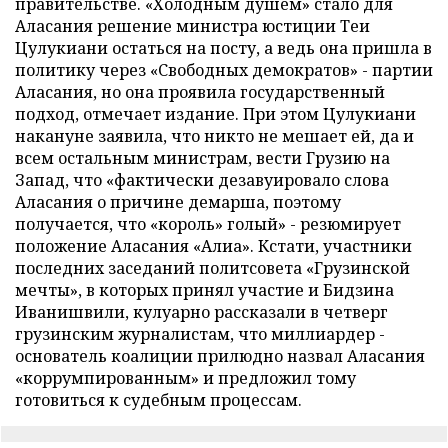
правительстве. «Холодным душем» стало для
Аласания решение министра юстиции Теи
Цулукиани остаться на посту, а ведь она пришла в
политику через «Свободных демократов» - партии
Аласания, но она проявила государственный
подход, отмечает издание. При этом Цулукиани
накануне заявила, что никто не мешает ей, да и
всем остальным министрам, вести Грузию на
Запад, что «фактически дезавуировало слова
Аласания о причине демарша, поэтому
получается, что «король» голый» - резюмирует
положение Аласания «Алиа». Кстати, участники
последних заседаний политсовета «Грузинской
мечты», в которых принял участие и Бидзина
Иванишвили, кулуарно рассказали в четверг
грузинским журналистам, что миллиардер -
основатель коалиции прилюдно назвал Аласания
«коррумпированным» и предложил тому
готовиться к судебным процессам.