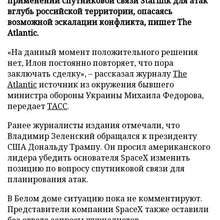
применении спутниковой связи Starlink для атак
вглубь российской территории, опасаясь
возможной эскалации конфликта, пишет The
Atlantic.
«На данный момент положительного решения
нет, Илон постоянно повторяет, что пора
заключать сделку», – рассказал журналу
The
Atlantic
источник из окружения бывшего
министра обороны Украины Михаила Федорова,
передает
ТАСС
.
Ранее журналисты издания отмечали, что
Владимир Зеленский обращался к президенту
США Дональду Трампу. Он просил американского
лидера убедить основателя SpaceX изменить
позицию по вопросу спутниковой связи для
планирования атак.
В Белом доме ситуацию пока не комментируют.
Представители компании SpaceX также оставили
без ответа запросы журналистов.