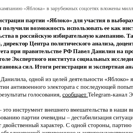
 кампанию «Яблока» в зарубежных соцсетях вложены мил
истрации партии «Яблоко» для участия в выбора
 получили возможность использовать ее как ин
ства в российскую избирательную кампанию. Та
, директор Центра политического анализа, доце
тета при правительстве РФ Павел Данилин на п
толе Экспертного института социальных исслед
становка сил. Итоги регистрации и экспертная ан
 Данилила, одной из целей деятельности «Яблоко» 
ртии антивоенного электората с последующей попыт
результаты голосования,
сообщает
Telegram-канал 
– это инструмент внешнего вмешательства в наши в
зованию партии очевидны – дестабилизация ситуаци
т двойственный характер. С одной стороны, партию
, объединяющий антивоенную и антигосударственну