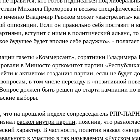
не нравится, кто готов подписаться под либеральн
утствии Михаила Прохорова и весьма специфическо
о именно Владимир Рыжков может «выстрелить» ка
ой оппозиции. Если он правильно себя поставит и 
ртиями, вступит с ними в политический альянс, то 
кое будущее будет вполне себе радужно», - полагае
ации газеты «Коммерсант», соратники Владимира
ировали в Минюсте оргкомитет партии «Республик
рейти к активном созданию партии, если не будет д
вопросам, в том числе переходу к «позитивной пове
опрос должен быть решен до старта кампании по 
рьские выборы.
 что на прошлой неделе сопредседатель РПР-ПАР
ризнал
раскол внутри партии
, пояснив, что разногла
еский характер. В частности, политик назвал «не
авального к участию в так называемом «Русском ма