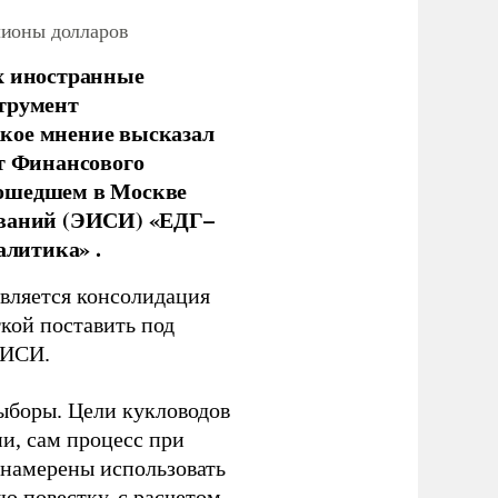
лионы долларов
х иностранные
струмент
кое мнение высказал
нт Финансового
рошедшем в Москве
ований (ЭИСИ) «ЕДГ–
алитика» .
является консолидация
кой поставить под
ЭИСИ.
ыборы. Цели кукловодов
и, сам процесс при
 намерены использовать
ю повестку, с расчетом