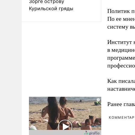
Зорге острову
Курильской гряды
Политик п
По ее мне
систему в
Институт 
в медицине
программе
профессио
Как писал
наставнич
Ранее глав
КОММЕНТАРИ