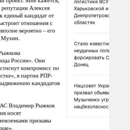
ый проект. Мне кажется,
логистике ВСУ в
й репутации Алексея
Харьковской и
к единый кандидат от
Днепропетровской
областях
выстроит отношения с
вполне вероятно – его
т Мухин.
Стало известно о
неудачных попытках ВС
 Рыжкова
форсировать Северски
анцы России». Они
Донец
остигнут компромисс по
стке», в партии РПР-
выдвижению кандидатов
Нацсовет Украины по Т
призвал объявить
Музыченко угрозой
НАС Владимир Рыжков
нацбезопасности
сия носят
приемлемыми призывы
рше».