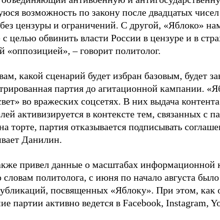
юся возможность по закону после двадцатых чисел
 без цензуры и ограничений. С другой, «Яблоко» н
 с целью обвинить власти России в цензуре и в стра
й «оппозицией», – говорит политолог.
вам, какой сценарий будет избран базовым, будет за
стрированная партия до агитационной кампании. «Я
свет» во вражеских соцсетях. В них выдача контент
лей активизируется в контексте тем, связанных с па
на торте, партия отказывается подписывать соглаше
ивает Данилин.
акже привел данные о масштабах информационной 
о словам политолога, с июня по начало августа был
 публикаций, посвященных «Яблоку». При этом, как
е партии активно ведется в Facebook, Instagram, Y