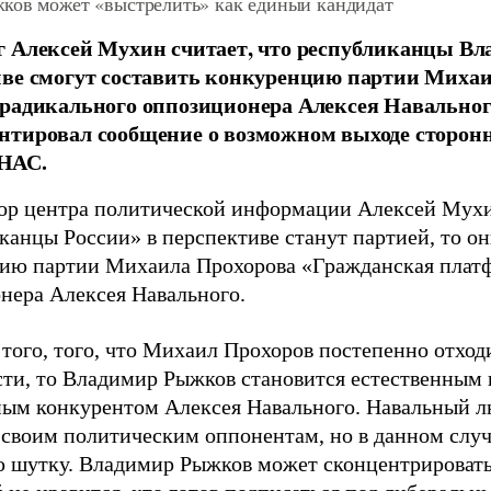
ков может «выстрелить» как единый кандидат
г Алексей Мухин считает, что республиканцы В
ве смогут составить конкуренцию партии Михаи
радикального оппозиционера Алексея Навальног
нтировал сообщение о возможном выходе сторон
НАС.
ор центра политической информации Алексей Мухин
канцы России» в перспективе станут партией, то он
ию партии Михаила Прохорова «Гражданская плат
нера Алексея Навального.
 того, того, что Михаил Прохоров постепенно отход
сти, то Владимир Рыжков становится естественным 
ым конкурентом Алексея Навального. Навальный л
 своим политическим оппонентам, но в данном случа
ю шутку. Владимир Рыжков может сконцентрировать