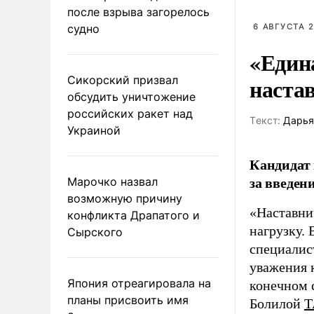
после взрыва загорелось
судно
6 АВГУСТА 2
«Един
наста
Сикорский призвал
обсудить уничтожение
российских ракет над
Tекст:
Дарья
Украиной
Кандидат 
за введен
Марочко назвал
возможную причину
«Наставни
конфликта Драпатого и
нагрузку. 
Сырского
специалис
уважения к
Япония отреагировала на
конечном с
планы присвоить имя
Болилой
Т