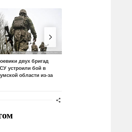
оевики двух бригад
Экономист перечислил
СУ устроили бой в
проблемы Европы из-з
умской области из-за
обмеления рек
езертирства
том