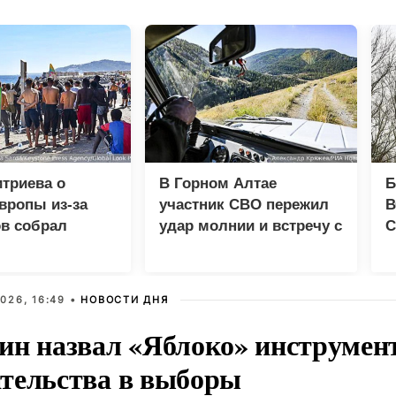
триева о
В Горном Алтае
Б
вропы из-за
участник СВО пережил
В
в собрал
удар молнии и встречу с
С
 просмотров в
медведем
д
026, 16:49 •
НОВОСТИ ДНЯ
ин назвал «Яблоко» инструмен
тельства в выборы