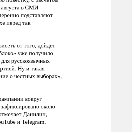
 августа в СМИ
амеренно подставляют
хе перед так
висеть от того, дойдет
блоко» уже получило
а для русскоязычных
ртией. Ну и такая
ние о честных выборах»,
кампании вокруг
о зафиксировано около
 отмечает Данилин,
ouTube и Telegram.