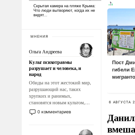
МНЕНИЯ
Ольга Андреева
Культ психотравмы
Пост Дми
разрушает и человека, и
гибели Е
народ
мигранто
Обиды на этот жестокий мир,
миллион
разрушающий нас, таких
X
хрупких и ранимых,
становятся новым культом,
6 АВГУСТА 2
постепенно вытесняя и
0 комментариев
Данил
отменяя традиционное
требование к человеку – быть
вмеша
мужественным и твердым под