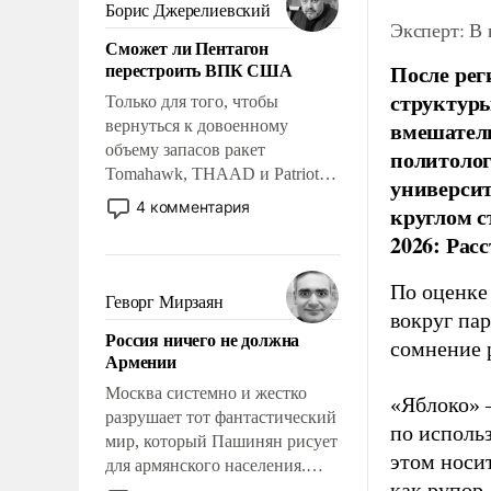
ударами судьбы, брать на себя
Борис Джерелиевский
Эксперт: В
ответственность, помогать
Сможет ли Пентагон
слабым, идти вперед и
перестроить ВПК США
После рег
адаптироваться.
структуры
Только для того, чтобы
вмешатель
вернуться к довоенному
объему запасов ракет
политолог
Tomahawk, THAAD и Patriot
универси
США потребуется более трех
4 комментария
круглом с
лет. Даже небольшая война с
2026: Рас
Ираном опустошила
американские арсеналы.
По оценке
Сложившаяся ситуация
Геворг Мирзаян
вокруг па
означает многолетний период
Россия ничего не должна
уязвимости США, например,
сомнение 
Армении
перед Китаем.
Москва системно и жестко
«Яблоко» 
разрушает тот фантастический
по исполь
мир, который Пашинян рисует
этом носи
для армянского населения.
как рупор
Мир, где политические