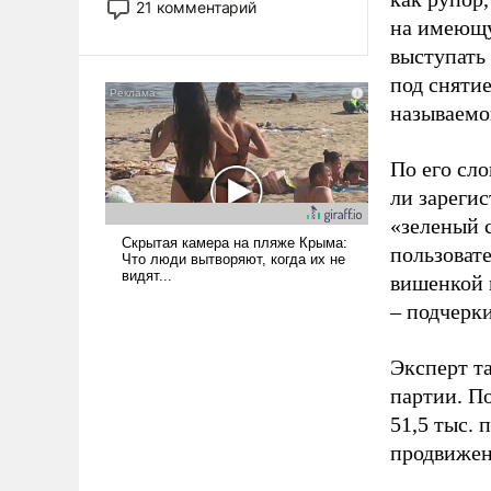
21 комментарий
прожекты будут безусловно
на имеющу
оплачиваться за счет
выступать
российских
под снятие
налогоплательщиков и где
называемо
Еревану за свои поступки не
нужно отвечать.
По его сло
ли зареги
«зеленый 
пользовате
вишенкой 
– подчерк
Эксперт т
партии. П
51,5 тыс.
продвижени