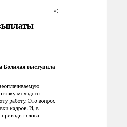
 выплаты
ла Болилая выступила
 неоплачиваемую
готовку молодого
ту работу. Это вопрос
ки кадров. И, в
– приводит слова