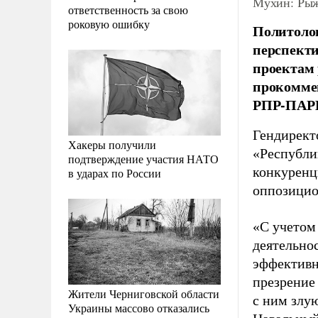
Мухин: Рыж
ответственность за свою
роковую ошибку
Политоло
перспекти
проектам 
прокомме
РПР-ПАР
Гендирект
Хакеры получили
«Республи
подтверждение участия НАТО
конкуренц
в ударах по России
оппозицио
«С учетом
деятельно
эффективн
презрение
Жители Черниговской области
с ним злу
Украины массово отказались