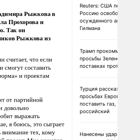
Reuters: США попросил
ладимира Рыжкова в
Россию освободить
ла Прохорова и
осужденного американ
Гилмана
о. Так он
ников Рыжкова из
Трамп прокомментиров
просьбы Зеленского о
 считает, что если
поставках противораке
и смогут составить
форма» и проектам
Турция рассказала о
просьбах Европы
ит от партийной
поставить газ, но не
и довольно
российский
юбит выражать
е, я боюсь, это сыграет
 внимание тех, кому
Нанесены удары по