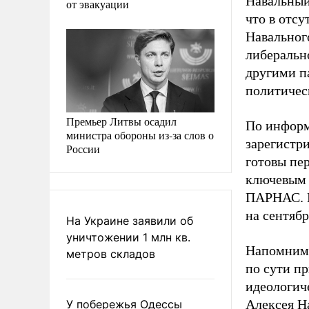
Навальный 
от эвакуации
что в отс
Навальног
либеральн
другими па
политичес
Премьер Литвы осадил
По информ
министра обороны из-за слов о
зарегистр
России
готовы пе
ключевым 
ПАРНАС. В
на сентяб
На Украине заявили об
уничтожении 1 млн кв.
Напомним,
метров складов
по сути п
идеологич
Алексея Н
У побережья Одессы