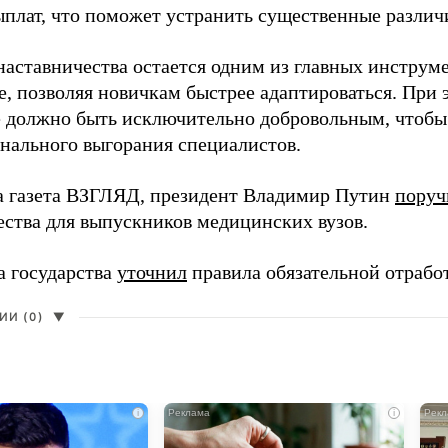
ыплат, что поможет устранить существенные различ
наставничества остается одним из главных инструм
, позволяя новичкам быстрее адаптироваться. При 
 должно быть исключительно добровольным, чтобы 
нального выгорания специалистов.
а газета ВЗГЛЯД, президент Владимир Путин
поруч
ества для выпускников медицинских вузов.
а государства
уточнил
правила обязательной отрабо
И (0)
▼
i
i