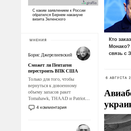
Кто зака
МНЕНИЯ
Монако?
связь с 
Борис Джерелиевский
Сможет ли Пентагон
перестроить ВПК США
6 АВГУСТА 2
Только для того, чтобы
вернуться к довоенному
Авиаб
объему запасов ракет
Tomahawk, THAAD и Patriot
украи
США потребуется более трех
4 комментария
лет. Даже небольшая война с
Ираном опустошила
американские арсеналы.
Сложившаяся ситуация