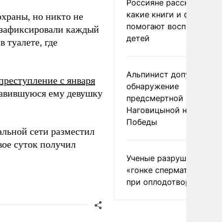
Россияне рассказали,
какие книги и фильмы
храны, но никто не
помогают воспитывать
 зафиксировали каждый
детей
в туалете, где
Альпинист допустил
преступление с января
обнаружение
нравившуюся ему девушку
предсмертной записки
Наговицыной на пике
Победы
альной сети разместил
вое суток получил
Ученые разрушили миф
«гонке сперматозоидов
при оплодотворении