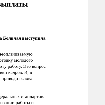
 выплаты
ла Болилая выступила
 неоплачиваемую
готовку молодого
ту работу. Это вопрос
ки кадров. И, в
– приводит слова
еральных стандартов.
низации работы и