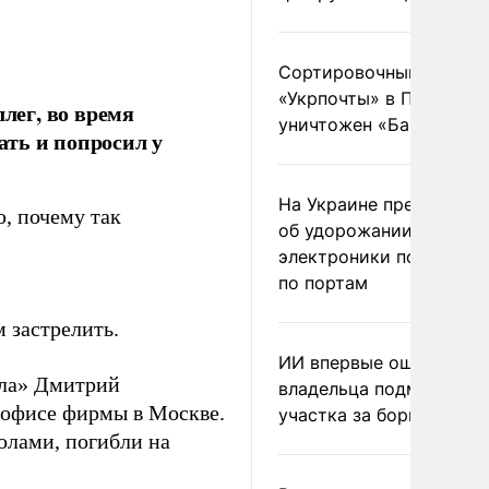
Сортировочный пункт
«Укрпочты» в Павлогра
лег, во время
уничтожен «Бандероль
вать и попросил у
На Украине предупреди
ю, почему так
об удорожании китайс
электроники после уда
по портам
м застрелить.
ИИ впервые оштрафова
гла» Дмитрий
владельца подмосковн
 офисе фирмы в Москве.
участка за борщевик
олами, погибли на