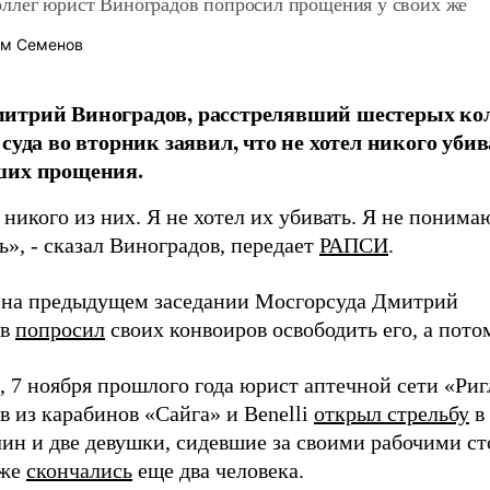
ллег юрист Виноградов попросил прощения у своих же
м Семенов
трий Виноградов, расстрелявший шестерых кол
 суда во вторник заявил, что не хотел никого уби
ших прощения.
 никого из них. Я не хотел их убивать. Я не понима
», - сказал Виноградов, передает
РАПСИ
.
а на предыдущем заседании Мосгорсуда Дмитрий
ов
попросил
своих конвоиров освободить его, а пото
 7 ноября прошлого года юрист аптечной сети «Ри
в из карабинов «Сайга» и Benelli
открыл стрельбу
в
ин и две девушки, сидевшие за своими рабочими ст
зже
скончались
еще два человека.