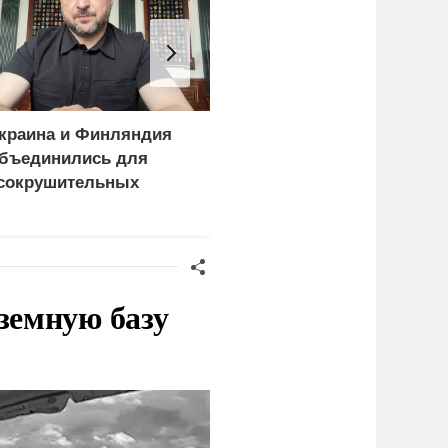
краина и Финляндия
Россия больше не буде
бъединились для
церемониться - теперь
сокрушительных
это законная цель в
анкций" против России
Германии
земную базу