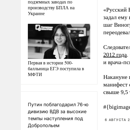
подземных заводах по
производству БПЛА на
«Русский 
Украине
задал ему
шаг Виногр
переодевал
Следовате
2012 года
.
и врача-пс
Первая в истории 500-
балльница ЕГЭ поступила в
МФТИ
Накануне 
манифест о
свыше 9,5 
Путин поблагодарил 76-ю
#{bigimag
дивизию ВДВ за высокие
темпы наступления под
6 АВГУСТА 2
Добропольем