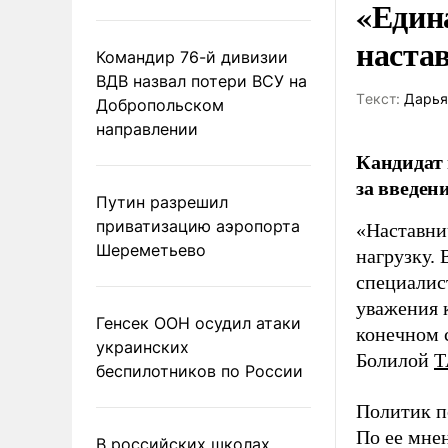
«Един
наста
Командир 76-й дивизии
ВДВ назвал потери ВСУ на
Tекст:
Дарья
Добропольском
направлении
Кандидат 
за введен
Путин разрешил
приватизацию аэропорта
«Наставни
Шереметьево
нагрузку. 
специалис
уважения к
Генсек ООН осудил атаки
конечном с
украинских
Болилой
Т
беспилотников по России
Политик п
По ее мне
В российских школах