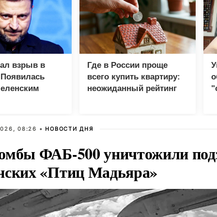
зал взрыв в
Где в России проще
У
 Появилась
всего купить квартиру:
о
Зеленским
неожиданный рейтинг
"
с
026, 08:26 •
НОВОСТИ ДНЯ
омбы ФАБ-500 уничтожили под
нских «Птиц Мадьяра»