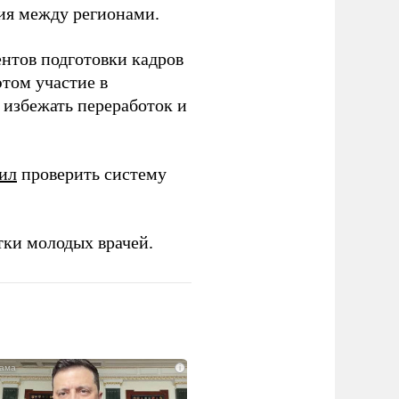
ия между регионами.
ентов подготовки кадров
этом участие в
избежать переработок и
ил
проверить систему
тки молодых врачей.
i