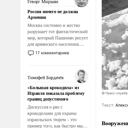
Геворг Мирзаян
означает многолетний период
Россия ничего не должна
уязвимости США, например,
Армении
перед Китаем.
Москва системно и жестко
разрушает тот фантастический
мир, который Пашинян рисует
для армянского населения.
Мир, где политические
17 комментариев
прожекты будут безусловно
оплачиваться за счет
российских
налогоплательщиков и где
Тимофей Бордачёв
Еревану за свои поступки не
«Большая крокодила» из
нужно отвечать.
Израиля показала проблему
@ Пресс-служба
границ допустимого
Tекст:
Алекс
Дискуссия о рве с
крокодилами для охраны
израильских тюрем – это
Вооружен
пример того, как быстро мы