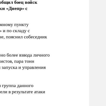
ообщил боец войск
ки «Днепр» с
емному пункту
 и по складу с
не, пояснил собеседник
но более взвода личного
истов, пара тонн
я запуска и управления
 группа данного
ли в результате атаки