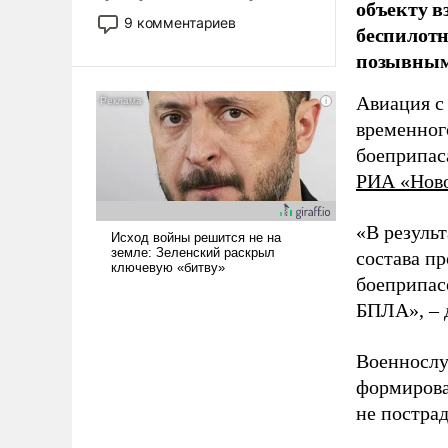
объекту в
двигаемся по пути
9 комментариев
беспилотн
революционных изменений.
позывным
То, что несколько лет назад
было образом для
Авиация с
псевдонаучной фантастики,
стало всерьез обсуждаемой
временног
идеей.
боеприпас
РИА «Нов
«В резуль
состава п
боеприпасо
БПЛА», – 
Военнослу
формирова
не пострад