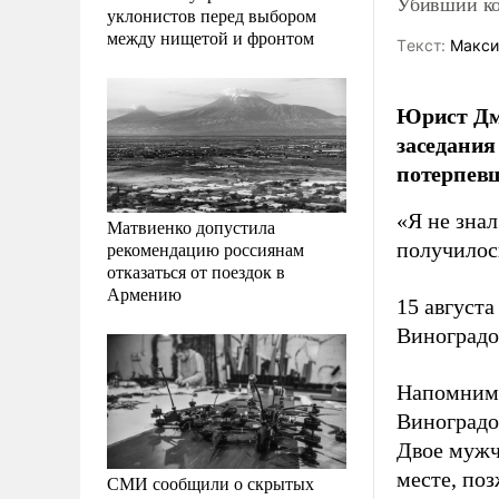
Убивший ко
уклонистов перед выбором
между нищетой и фронтом
Tекст:
Макси
Юрист Дми
заседания
потерпев
«Я не знал
Матвиенко допустила
рекомендацию россиянам
получилось
отказаться от поездок в
Армению
15 август
Виноград
Напомним,
Виноградо
Двое мужч
месте, по
СМИ сообщили о скрытых