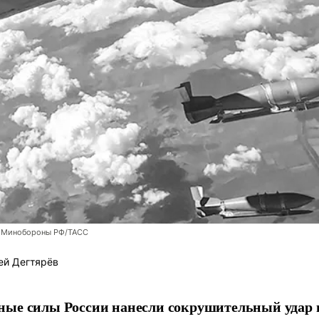
 Минобороны РФ/ТАСС
ей Дегтярёв
ные силы России нанесли сокрушительный удар 