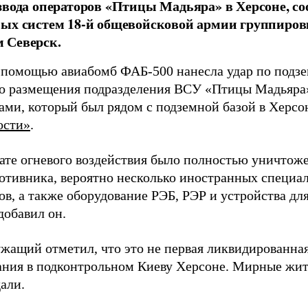
звода операторов «Птицы Мадьяра» в Херсоне, с
ых систем 18-й общевойсковой армии группиров
 Северск.
 помощью авиабомб ФАБ-500 нанесла удар по подз
о размещения подразделения ВСУ «Птицы Мадьяра»
ами, который был рядом с подземной базой в Херсо
ости»
.
тате огневого воздействия было полностью уничтоже
ротивника, вероятно несколько иностранных специал
в, а также оборудование РЭБ, РЭР и устройства дл
добавил он.
жащий отметил, что это не первая ликвидированная
ния в подконтрольном Киеву Херсоне. Мирные жите
али.