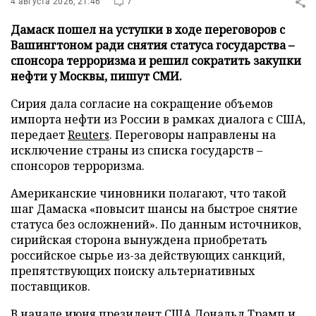
4 августа 2026, 21:46
7
Дамаск пошел на уступки в ходе переговоров с
Вашингтоном ради снятия статуса государства –
спонсора терроризма и решил сократить закупки
нефти у Москвы, пишут СМИ.
Сирия дала согласие на сокращение объемов
импорта нефти из России в рамках диалога с США,
передает
Reuters
. Переговоры направлены на
исключение страны из списка государств –
спонсоров терроризма.
Американские чиновники полагают, что такой
шаг Дамаска «повысит шансы на быстрое снятие
статуса без осложнений». По данным источников,
сирийская сторона вынуждена приобретать
российское сырье из-за действующих санкций,
препятствующих поиску альтернативных
поставщиков.
В начале июня президент США Дональд Трамп и