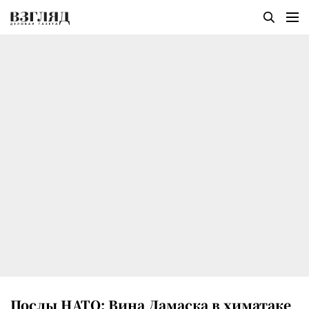
Послы НАТО: Вина Дамаска в химатаке