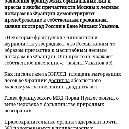
Заявления французских официальных лиц и
прессы о якобы причастности Москвы к лесным
пожарам во Франции демонстрируют
пренебрежение к собственным гражданам,
заявил постпред России в Вене Михаил Ульянов.
«Некоторые французские чиновники и
журналисты утверждают, что Россия каким-то
образом причастна к масштабным лесным
пожарам во Франции. Они просто не уважают
собственное население», – заявил Ульянов в
X
.
Как писала газета ВЗГЛЯД, площадь выгоревших
лесов во Франции
достигла
абсолютного
максимума за последние двадцать лет.
Глава французского МВД Лоран Нуньес
заявил
о
вине человека в большинстве природных
возгораний.
Правоохранительные органы
задержали
почти
380 подозреваемых в причастности к