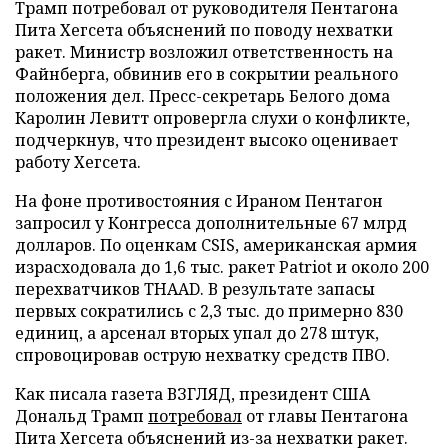
Трамп потребовал от руководителя Пентагона
Пита Хегсета объяснений по поводу нехватки
ракет. Министр возложил ответственность на
Файнберга, обвинив его в сокрытии реального
положения дел. Пресс-секретарь Белого дома
Каролин Левитт опровергла слухи о конфликте,
подчеркнув, что президент высоко оценивает
работу Хегсета.
На фоне противостояния с Ираном Пентагон
запросил у Конгресса дополнительные 67 млрд
долларов. По оценкам CSIS, американская армия
израсходовала до 1,6 тыс. ракет Patriot и около 200
перехватчиков THAAD. В результате запасы
первых сократились с 2,3 тыс. до примерно 830
единиц, а арсенал вторых упал до 278 штук,
спровоцировав острую нехватку средств ПВО.
Как писала газета ВЗГЛЯД, президент США
Дональд Трамп
потребовал
от главы Пентагона
Пита Хегсета объяснений из-за нехватки ракет.