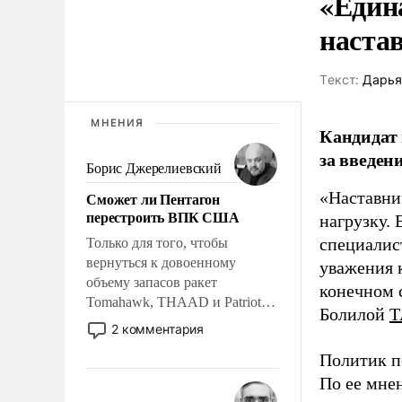
«Един
наста
Tекст:
Дарья
МНЕНИЯ
Кандидат 
за введен
Борис Джерелиевский
«Наставни
Сможет ли Пентагон
перестроить ВПК США
нагрузку. 
специалис
Только для того, чтобы
вернуться к довоенному
уважения к
объему запасов ракет
конечном с
Tomahawk, THAAD и Patriot
Болилой
Т
США потребуется более трех
2 комментария
лет. Даже небольшая война с
Политик п
Ираном опустошила
американские арсеналы.
По ее мне
Сложившаяся ситуация