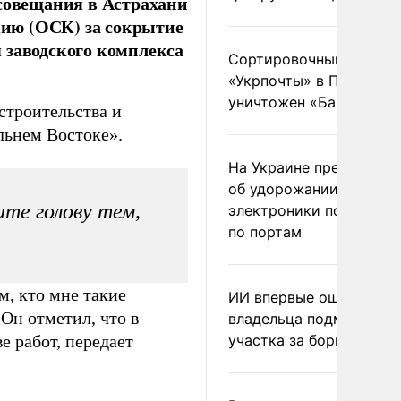
 совещания в Астрахани
ию (ОСК) за сокрытие
 заводского комплекса
Сортировочный пункт
«Укрпочты» в Павлогра
уничтожен «Бандероль
строительства и
льнем Востоке».
На Украине предупреди
об удорожании китайс
те голову тем,
электроники после уда
по портам
м, кто мне такие
ИИ впервые оштрафова
 Он отметил, что в
владельца подмосковн
е работ, передает
участка за борщевик