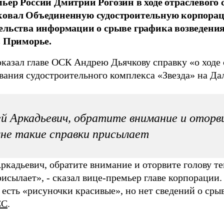
ьер России Дмитрий Рогозин в ходе отраслевого
ковал Объединенную судостроительную корпорац
ельства информации о срыве графика возведения
в Приморье.
оказал главе ОСК Андрею Дьячкову справку «о ходе 
вания судостроительного комплекса «Звезда» на Да
й Аркадьевич, обратите внимание и оторви
не такие справки присылает
ркадьевич, обратите внимание и оторвите голову те
исылает», - сказал вице-премьер главе корпорации.
есть «рисуночки красивые», но нет сведений о срыв
СС
.