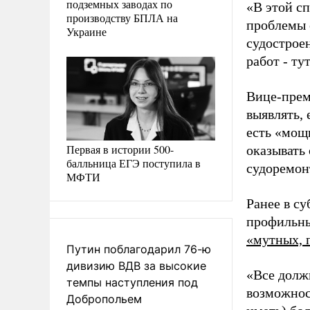
подземных заводах по
«В этой сп
производству БПЛА на
проблемы о
Украине
судостроен
работ - ту
Вице-прем
выявлять,
есть «мощн
Первая в истории 500-
оказывать 
балльница ЕГЭ поступила в
судоремон
МФТИ
Ранее в су
профильны
«мутных, 
Путин поблагодарил 76-ю
дивизию ВДВ за высокие
«Все долж
темпы наступления под
возможнос
Добропольем