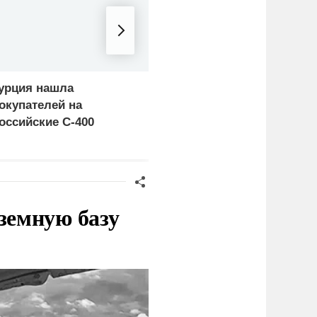
урция нашла
Россия больше не буде
окупателей на
церемониться - теперь
оссийские C-400
это законная цель в
Германии
земную базу