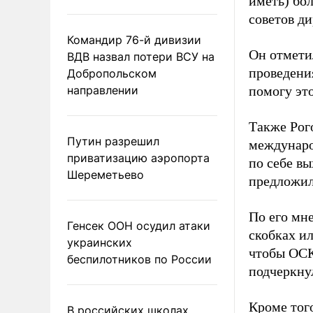
иметь) бо
советов ди
Командир 76-й дивизии
Он отмети
ВДВ назвал потери ВСУ на
проведения
Добропольском
направлении
помогу это
Также Рог
Путин разрешил
междунаро
приватизацию аэропорта
по себе в
Шереметьево
предложил
По его мн
Генсек ООН осудил атаки
скобках ил
украинских
чтобы ОСК
беспилотников по России
подчеркну
Кроме тог
В российских школах