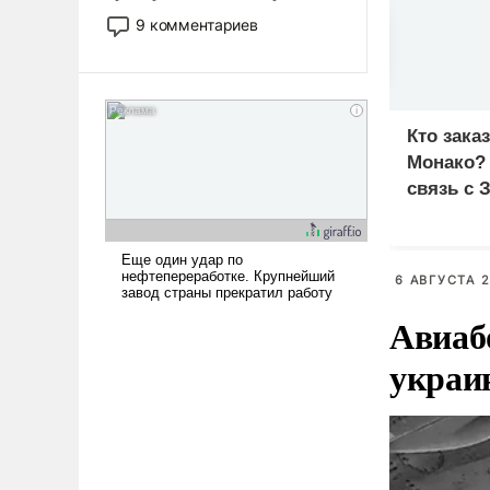
двигаемся по пути
9 комментариев
революционных изменений.
То, что несколько лет назад
было образом для
псевдонаучной фантастики,
Кто зака
стало всерьез обсуждаемой
идеей.
Монако?
связь с 
6 АВГУСТА 2
Авиаб
украи