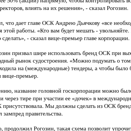
лее 50% (акций) напрямую, чтобы контролировать в
ректоров, влиять на их решения», - сказал Рогозин.
л, что дает главе ОСК Андрею Дьячкову «все необх
 этой работы. «Кто вам будет мешать - увольняйте.
 сделать», - сказал вице-премьер главе корпорации.
озин призвал шире использовать бренд ОСК при вых
дный рынок судостроения. «Можно подумать о том,
ыходила на (международные) тендеры, а чтобы было
 вице-премьер.
ению, название головной госкорпорации можно было
и через тире при участии ее «дочек» в международн
 присутствовала. Мы должны сделать из ОСК бренд 
л зампред правительства.
о, продолжил Рогозин, такая схема позволит упрочи