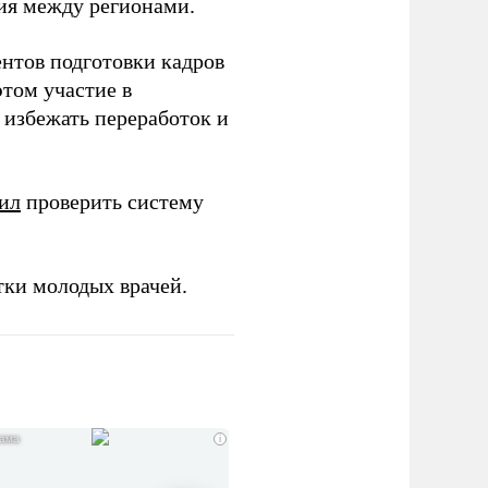
ия между регионами.
ентов подготовки кадров
этом участие в
избежать переработок и
ил
проверить систему
тки молодых врачей.
i