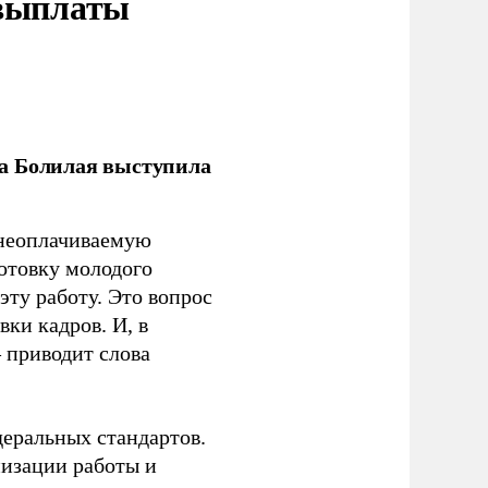
 выплаты
ла Болилая выступила
 неоплачиваемую
готовку молодого
ту работу. Это вопрос
ки кадров. И, в
– приводит слова
еральных стандартов.
низации работы и