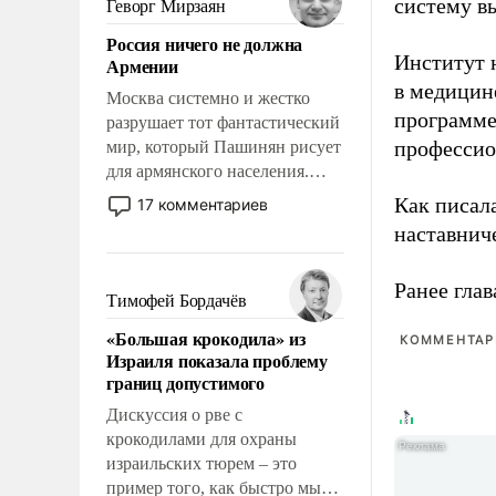
систему в
Геворг Мирзаян
означает многолетний период
Россия ничего не должна
уязвимости США, например,
Институт 
Армении
перед Китаем.
в медицине
Москва системно и жестко
программе
разрушает тот фантастический
профессио
мир, который Пашинян рисует
для армянского населения.
Мир, где политические
Как писал
17 комментариев
прожекты будут безусловно
наставнич
оплачиваться за счет
российских
Ранее глав
налогоплательщиков и где
Тимофей Бордачёв
Еревану за свои поступки не
«Большая крокодила» из
нужно отвечать.
КОММЕНТАРИ
Израиля показала проблему
границ допустимого
Дискуссия о рве с
крокодилами для охраны
израильских тюрем – это
пример того, как быстро мы