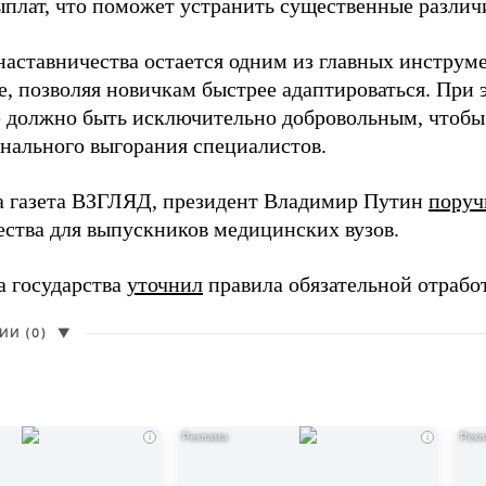
ыплат, что поможет устранить существенные различ
наставничества остается одним из главных инструм
, позволяя новичкам быстрее адаптироваться. При 
 должно быть исключительно добровольным, чтобы 
нального выгорания специалистов.
а газета ВЗГЛЯД, президент Владимир Путин
поруч
ества для выпускников медицинских вузов.
а государства
уточнил
правила обязательной отрабо
И (0)
▼
i
i