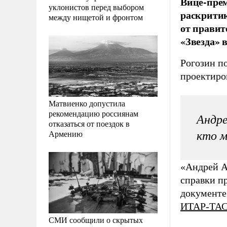
Вице-прем
уклонистов перед выбором
раскрити
между нищетой и фронтом
от правит
«Звезда» 
Рогозин п
проектиро
Матвиенко допустила
рекомендацию россиянам
Андре
отказаться от поездок в
Армению
кто м
«Андрей А
справки пр
документе 
ИТАР-ТА
СМИ сообщили о скрытых