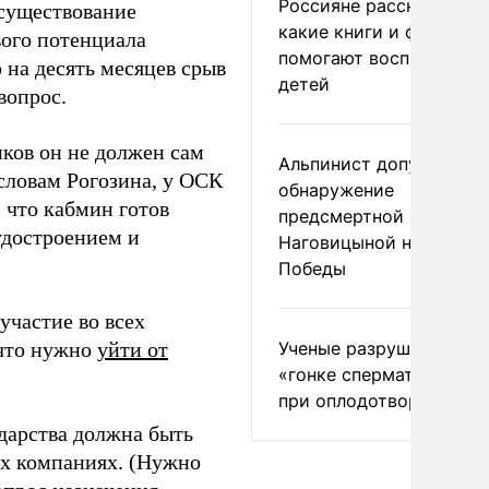
Россияне рассказали,
 существование
какие книги и фильмы
вого потенциала
помогают воспитывать
 на десять месяцев срыв
детей
вопрос.
ков он не должен сам
Альпинист допустил
словам Рогозина, у ОСК
обнаружение
, что кабмин готов
предсмертной записки
удостроением и
Наговицыной на пике
Победы
участие во всех
 что нужно
уйти от
Ученые разрушили миф
«гонке сперматозоидов
при оплодотворении
ударства должна быть
ых компаниях. (Нужно