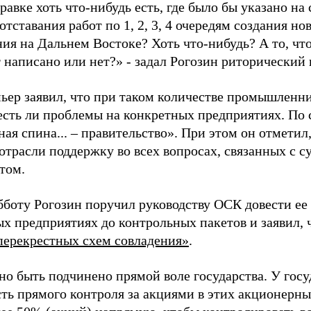
равке хоть что-нибудь есть, где было бы указано на
тставания работ по 1, 2, 3, 4 очередям создания но
ия на Дальнем Востоке? Хоть что-нибудь? А то, что
т написано или нет?» - задал Рогозин риторический 
ьер заявил, что при таком количестве промышленни
 есть ли проблемы на конкретных предприятиях. По 
ая спина... – правительство». При этом он отметил
отрасли поддержку во всех вопросах, связанных с с
том.
бботу Рогозин поручил руководству ОСК довести ее 
х предприятиях до контрольных пакетов и заявил,
перекрестных схем совладения»
.
но быть подчинено прямой воле государства. У гос
ть прямого контроля за акциями в этих акционерн