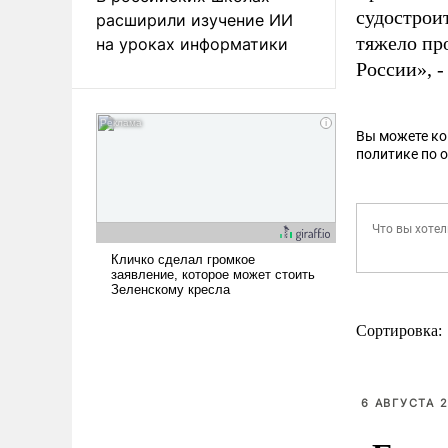
судострои
расширили изучение ИИ
тяжело про
на уроках информатики
России», -
Вы можете к
политике по 
Сортировка:
6 АВГУСТА 2