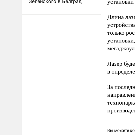
Зеленского в Белград
установки
Длина лазе
устройства
только ро
установки
мегаджоул
Лазер буде
в определе
За последн
направлен
технопарк
производс
Вы можете к