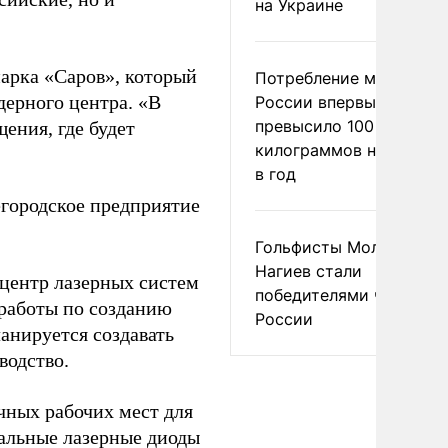
на Украине
.
парка
«Саров», который
Потребление мяса в
дерного центра.
«В
России впервые
превысило 100
ения, где будет
килограммов на челове
в год
егородское предприятие
Гольфисты Молоканова
Нагиев стали
 центр лазерных систем
победителями чемпион
 работы по созданию
России
анируется создавать
водство.
ичных рабочих мест для
альные лазерные диоды