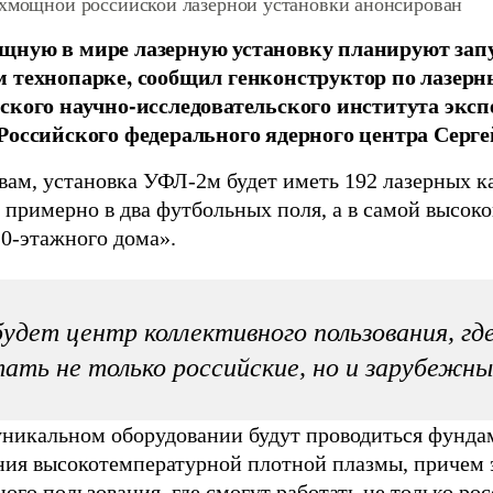
рхмощной российской лазерной установки анонсирован
ную в мире лазерную установку планируют запус
 технопарке, сообщил генконструктор по лазер
ского научно-исследовательского института экс
Российского федерального ядерного центра Серге
овам, установка УФЛ-2м будет иметь 192 лазерных к
примерно в два футбольных поля, а в самой высоко
10-этажного дома».
удет центр коллективного пользования, гд
ать не только российские, но и зарубежны
уникальном оборудовании будут проводиться фунд
ния высокотемпературной плотной плазмы, причем э
ого пользования, где смогут работать не только рос