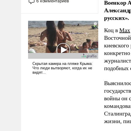
6 комментариев
Военкор А
стало обыденностью. Задача по
Александр
созданию такого корабля очень
русских».
сложна и амбициозна. Однако
и ее реализация радикально
Коц в
Мах
поднимет наши боевые
возможности.
Восточной
киевского
конкретно
журналист
подобных 
Выяснилос
государст
войны он 
командова
Сталингра
жизни, пи