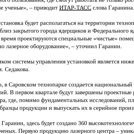
е ученые»,
–
приводит
ИТАР-ТАСС
слова Гаранина
становка будет располагаться на территории техно
 близ закрытого города ядерщиков и Федерального я
 время проектируются специальные
«чистые»
помещ
но лазерное оборудование», – уточнил Гаранин.
иком системы управления установкой является ниж
 Седакова.
о, в Саровском технопарке создается национальный
гий. В первом квартале будут завершены проектные
тра, где, помимо фундаментальных исследований, пл
бразцы продукции и выпускать их в серийное произ
 Гаранин, здесь будет создано 360 высокотехнолог
ченых. Первую продукцию лазерного центра – уник