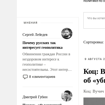
политике по 
МНЕНИЯ
Сергей Лебедев
Почему русских так
Сортировка:
интересует геополитика
Обвинения граждан России в
нездоровом интересе к
9 АВГУСТА 2
геополитике –
Коц: В
несостоятельны. Этот интерес
рационален и прагматичен. Он
об «уб
8 комментариев
обусловлен тысячелетним
опытом выживания в крайне
непростых условиях и
Коц: Вучич 
фундаментальным знанием,
Дмитрий Губин
что мировая политика имеет
Почему «объясняющий