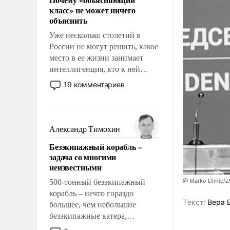
свойство заявляться на порог
класс» не может ничего
нашего дома.
объяснить
Уже несколько столетий в
России не могут решить, какое
место в ее жизни занимает
интеллигенция, кто к ней
принадлежит, а кого из нее
19 комментариев
исключили с правом
восстановления и без оного. И
чем она отличается от просто
образованных людей. Иногда
Александр Тимохин
казалось, что эти вопросы
Безэкипажный корабль –
решены раз и навсегда, но –
задача со многими
нет, не решены.
неизвестными
@ Marko Dimic/
500-тонный безэкипажный
корабль – нечто гораздо
Tекст:
Вера 
большее, чем небольшие
безэкипажные катера,
применение которых уже