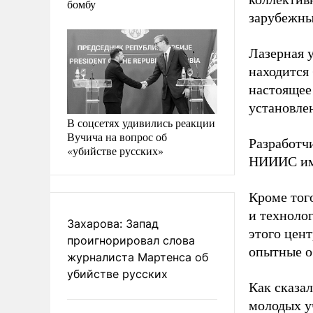
бомбу
зарубежны
Лазерная у
находится
настоящее
установле
В соцсетях удивились реакции
Вучича на вопрос об
Разработч
«убийстве русских»
НИИИС им.
Кроме тог
и техноло
Захарова: Запад
этого цен
проигнорировал слова
опытные о
журналиста Мартенса об
убийстве русских
Как сказал
молодых у