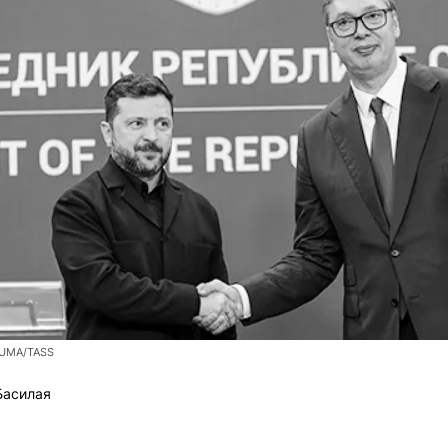
ZUMA/TASS
Басилая