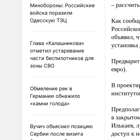
– рассчиты
Минобороны: Российские
войска поразили
Одесскую ТЭЦ
Как сообщ
Российско
объявил, 
Глава «Калашникова»
установка 
отметил устаревание
части беспилотников для
Предварит
зоны СВО
евро).
В проекти
Обмеление рек в
институто
Германии обнажило
«камни голода»
Предполаг
в закрыто
Илькаев, л
Вучич объяснил позицию
доступ к 
Сербии после визита