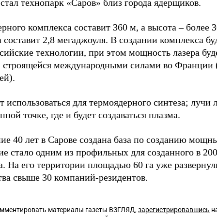
 стал технопарк «Саров» близ города ядерщиков.
рного комплекса составит 360 м, а высота – более 
 составит 2,8 мегаджоуля. В создании комплекса бу
ссийские технологии, при этом мощность лазера буд
, строящейся международными силами во Франции 
ей).
т использоваться для термоядерного синтеза; лучи л
нной точке, где и будет создаваться плазма.
ие 40 лет в Сарове создана база по созданию мощны
ие стало одним из профильных для созданного в 200
а. На его территории площадью 60 га уже разверну
тва свыше 30 компаний-резидентов.
омментировать материалы газеты ВЗГЛЯД,
зарегистрировавшись
на