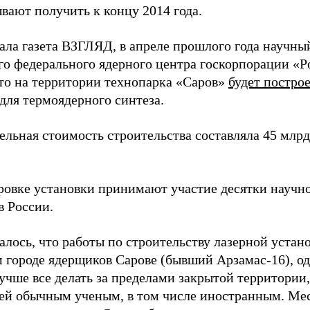
вают получить к концу 2014 года.
ала газета ВЗГЛЯД, в апреле прошлого года научны
го федерального ядерного центра госкорпорации «Р
что на территории технопарка «Саров»
будет постро
для термоядерного синтеза.
ельная стоимость строительства составляла 45 млрд
ровке установки принимают участие десятки научн
в России.
алось, что работы по строительству лазерной устан
м городе ядерщиков Сарове (бывший Арзамас-16), од
учше все делать за пределами закрытой территории
ней обычным ученым, в том числе иностранным. М