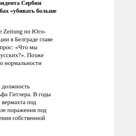
зидента Сербии
бах «убивать больше
e Zeitung по Юго-
ии в Белграде главе
прос: «Что мы
русских?». Позже
 о нормальности
л должность
фа Гитлера. В годы
 вермахта под
ле поражения под
ения собственной