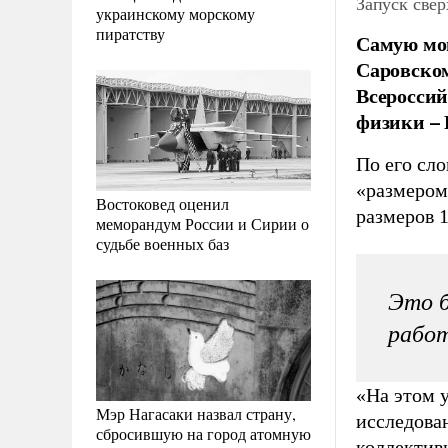
Запуск све
украинскому морскому
пиратству
Самую мощ
Саровском
Всероссий
физики – 
По его сл
«размером 
Востоковед оценил
размеров 
меморандум России и Сирии о
судьбе военных баз
Это б
работ
«На этом 
Мэр Нагасаки назвал страну,
исследова
сбросившую на город атомную
коллективн