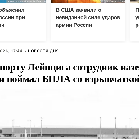
 объяснил
В США заявили о
П
оссии при
невиданной силе ударов
у
ии
армии России
р
еских центров в
026, 17:44 •
НОВОСТИ ДНЯ
опорту Лейпцига сотрудник наз
и поймал БПЛА со взрывчатко