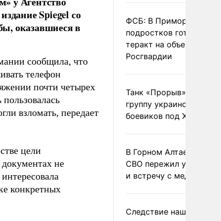
м» у Агентство
здание Spiegel со
ФСБ: В Приморье трое
бы, оказавшиеся в
подростков готовили
теракт на объекте
Росгвардии
рмании сообщила, что
ивать телефон
тяжении почти четырех
Танк «Прорыв» уничто
ь пользовалась
группу украинских
гли взломать, передает
боевиков под Харьково
стве цели
В Горном Алтае участн
х документах не
СВО пережил удар мол
 интересовала
и встречу с медведем
шке конкретных
Следствие нашло новы