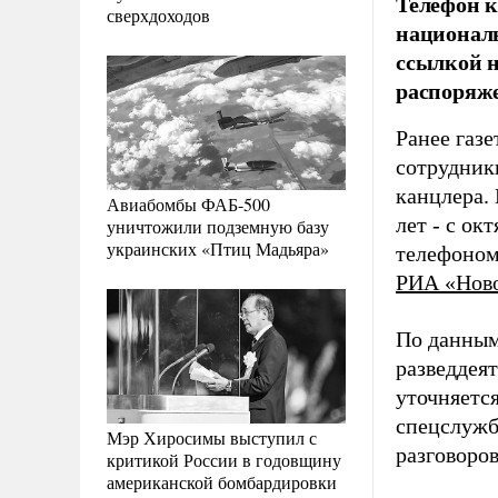
Телефон к
сверхдоходов
националь
ссылкой н
распоряж
Ранее газ
сотрудник
канцлера.
Авиабомбы ФАБ-500
лет - с ок
уничтожили подземную базу
украинских «Птиц Мадьяра»
телефоном
РИА «Нов
По данным
разведдеят
уточняетс
спецслужб
Мэр Хиросимы выступил с
разговоров
критикой России в годовщину
американской бомбардировки