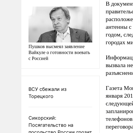
В докумен
правитель
расположе
антенны с
годом, сле
городах м
Пушков высмеял заявление
Вайкуле о готовности воевать
Информаци
с Россией
вызвала н
разъяснен
Газета Mon
ВСУ сбежали из
января 201
Торецкого
следующей
запланиро
Сикорский:
телефонов
Посягательство на
переговор
посольство России грозит