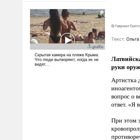
@ Гавриил Григ
Tекст:
Ольга
Латвийска
руки оруж
Артистка 
иноагентом
вопрос о 
ответ. «Я 
При этом з
кровопрол
противоре