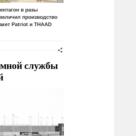
ентагон в разы
В борьбу с украинским
величил производство
дронами вступает
акет Patriot и THAAD
народное ополчение
емной службы
й