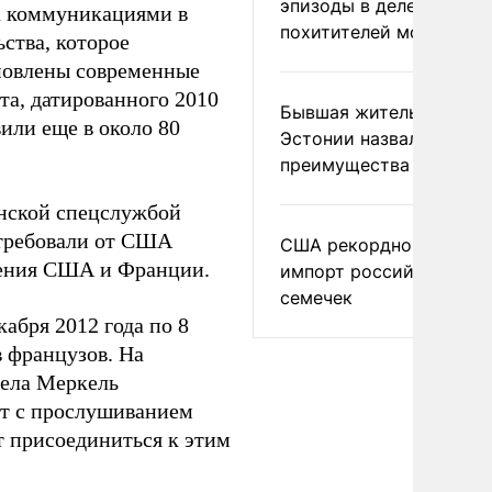
эпизоды в деле
за коммуникациями в
похитителей москвичек
ства, которое
ановлены современные
та, датированного 2010
Бывшая жительница
или еще в около 80
Эстонии назвала главн
преимущества России
нской спецслужбой
отребовали от США
США рекордно нарасти
шения США и Франции.
импорт российских
семечек
абря 2012 года по 8
в французов. На
ела Меркель
нт с прослушиванием
 присоединиться к этим