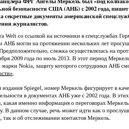
анцлера ФРГ Ангелы Меркель был «под колпако
ной безопасности США (АНБ) с 2002 года, пишет и
а секретные документы американской спецслуж
ении журналистов.
ета Welt со ссылкой на источники в спецслужбах Ге
и АНБ могли на протяжении нескольких лет просуш
 Предположительно, слежка осуществлялась на про
тября 2009 года по июль 2013. В этот период Меркел
 марки Nokia, защиту которого сотрудники АНБ смо
ости»
.
 издания Spiegel, номер Меркель фигурирует в каче
ельности в документах АНБ уже с 2002 года. В эти
я, какая именно информация о переговорах Меркель
у. В данном случае, речь может идти как о прослу
, так и об отслеживании контактов Меркель.