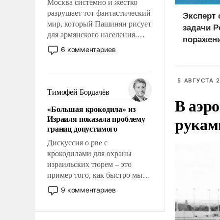
Москва системно и жестко
разрушает тот фантастический
Эксперт
мир, который Пашинян рисует
задачи Р
для армянского населения.
поражен
Мир, где этому населению все
6 комментариев
логистич
должны просто по
Киеве
определению, где его
политические прожекты будут
5 АВГУСТА 2
беспрекословно оплачиваться
Тимофей Бордачёв
В аэр
за счет российских
«Большая крокодила» из
налогоплательщиков и где за
рукам
Израиля показала проблему
свои поступки не нужно
границ допустимого
отвечать.
Дискуссия о рве с
крокодилами для охраны
израильских тюрем – это
пример того, как быстро мы
двигаемся по пути
9 комментариев
революционных изменений.
То, что несколько лет назад
было образом для