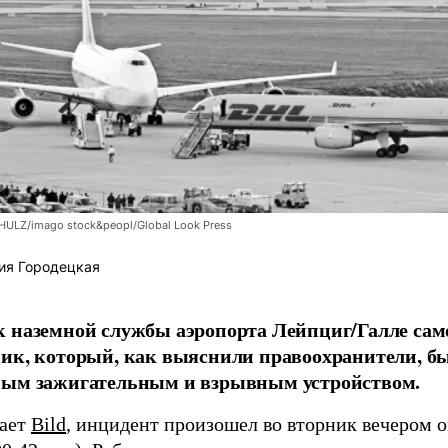
LZ/imago stock&peopl/Global Look Press
ия Городецкая
 наземной службы аэропорта Лейпциг/Галле сам
ик, который, как выяснили правоохранители, б
ным зажигательным и взрывным устройством.
щает
Bild
, инцидент произошел во вторник вечером о