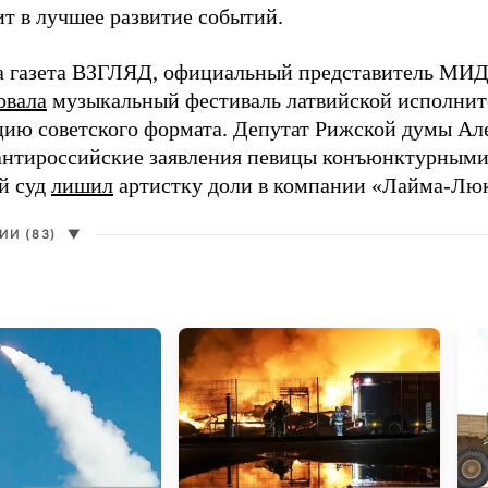
ит в лучшее развитие событий.
а газета ВЗГЛЯД, официальный представитель МИД
овала
музыкальный фестиваль латвийской исполнит
цию советского формата. Депутат Рижской думы Ал
нтироссийские заявления певицы конъюнктурными
й суд
лишил
артистку доли в компании «Лайма-Люк
И (83)
▼