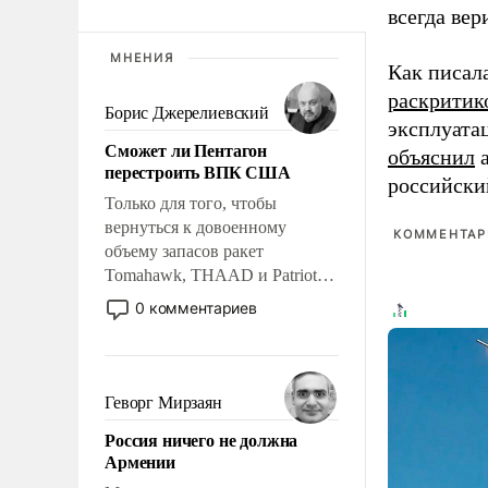
всегда вер
МНЕНИЯ
Как писал
раскритик
Борис Джерелиевский
эксплуата
Сможет ли Пентагон
объяснил
а
перестроить ВПК США
российски
Только для того, чтобы
вернуться к довоенному
КОММЕНТАРИ
объему запасов ракет
Tomahawk, THAAD и Patriot
США потребуется более трех
0 комментариев
лет. Даже небольшая война с
Ираном опустошила
американские арсеналы.
Сложившаяся ситуация
Геворг Мирзаян
означает многолетний период
Россия ничего не должна
уязвимости США, например,
Армении
перед Китаем.