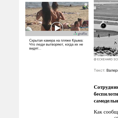
псевдонаучной фантастики,
стало всерьез обсуждаемой
идеей.
@ ECKEHARD SCHU
Tекст:
Валер
Сотрудник
беспилотн
самодель
Как сооб