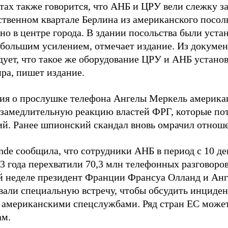
тах также говорится, что АНБ и ЦРУ вели слежку 
ственном квартале Берлина из американского посоль
но в центре города. В здании посольства были уст
 большим усилением, отмечает издание. Из докумен
дует, что такое же оборудование ЦРУ и АНБ установ
ира, пишет издание.
я о прослушке телефона Ангелы Меркель америка
езамедлительную реакцию властей ФРГ, которые п
ий. Ранее шпионский скандал вновь омрачил отно
de сообщила, что сотрудники АНБ в период с 10 дек
3 года перехватили 70,3 млн телефонных разговоро
 неделе президент Франции Франсуа Олланд и Анг
вали специальную встречу, чтобы обсудить инциде
 американскими спецслужбами. Ряд стран ЕС может
ам.