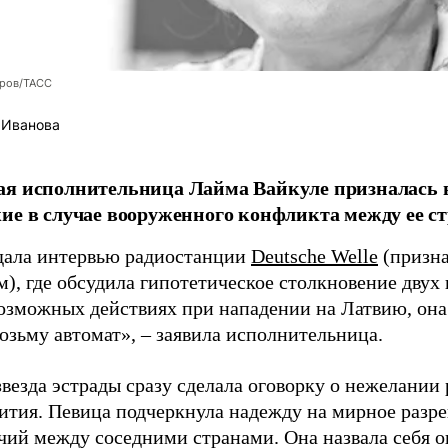
оров/ТАСС
 Иванова
я исполнительница Лайма Вайкуле призналась в
ие в случае вооруженного конфликта между ее ст
дала интервью радиостанции
Deutsche Welle
(призна
), где обсудила гипотетическое столкновение двух 
возможных действиях при нападении на Латвию, она
возьму автомат», – заявила исполнительница.
везда эстрады сразу сделала оговорку о нежелании
ития. Певица подчеркнула надежду на мирное раз
чий между соседними странами. Она назвала себя 