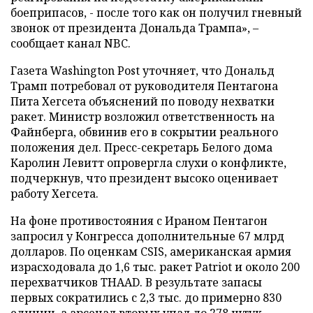
боеприпасов, - после того как он получил гневный
звонок от президента Дональда Трампа», –
сообщает канал NBC.
Газета Washington Post уточняет, что Дональд
Трамп потребовал от руководителя Пентагона
Пита Хегсета объяснений по поводу нехватки
ракет. Министр возложил ответственность на
Файнберга, обвинив его в сокрытии реального
положения дел. Пресс-секретарь Белого дома
Каролин Левитт опровергла слухи о конфликте,
подчеркнув, что президент высоко оценивает
работу Хегсета.
На фоне противостояния с Ираном Пентагон
запросил у Конгресса дополнительные 67 млрд
долларов. По оценкам CSIS, американская армия
израсходовала до 1,6 тыс. ракет Patriot и около 200
перехватчиков THAAD. В результате запасы
первых сократились с 2,3 тыс. до примерно 830
единиц, а арсенал вторых упал до 278 штук,