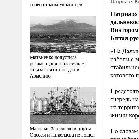
Патриарх К
своей страны украинцев
Патриарх 
дальневос
Виктором 
Китая рус
«На Дальн
Матвиенко допустила
работы с 
рекомендацию россиянам
стабильнос
отказаться от поездок в
которого 
Армению
Предстоят
очередь на
на террито
жизни кор
Марочко: За неделю в порты
По словам
Одессы и Николаева не вошел