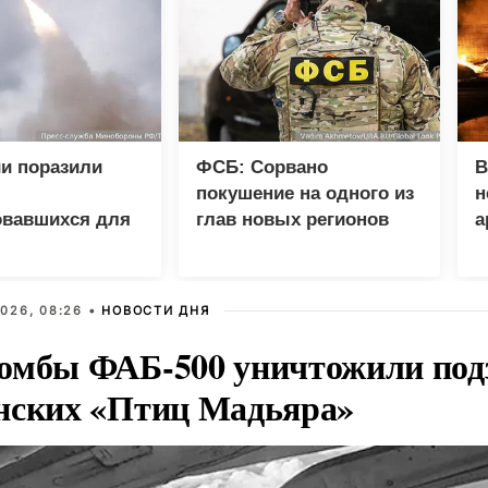
и поразили
ФСБ: Сорвано
В
покушение на одного из
н
овавшихся для
глав новых регионов
а
 грузов ВСУ
026, 08:26 •
НОВОСТИ ДНЯ
омбы ФАБ-500 уничтожили под
нских «Птиц Мадьяра»