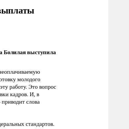
 выплаты
ла Болилая выступила
 неоплачиваемую
готовку молодого
ту работу. Это вопрос
ки кадров. И, в
– приводит слова
еральных стандартов.