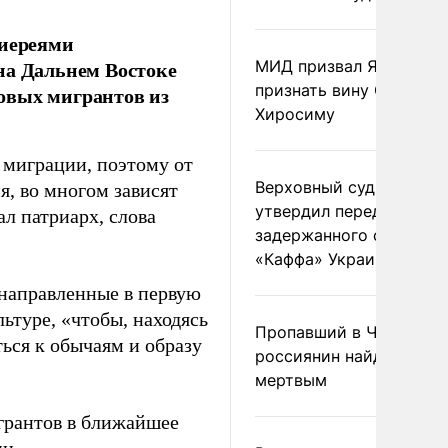
хиереями
на Дальнем Востоке
МИД призвал Японию
признать вину США за
овых мигрантов из
Хиросиму
 миграции, поэтому от
Верховный суд Швеции
я, во многом зависят
утвердил передачу
ал патриарх, слова
задержанного сухогруз
«Каффа» Украине
 направленные в первую
ьтуре, «чтобы, находясь
Пропавший в Черногор
ться к обычаям и образу
россиянин найден
мертвым
грантов в ближайшее