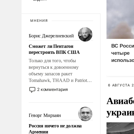
МНЕНИЯ
Борис Джерелиевский
Сможет ли Пентагон
ВС Росси
перестроить ВПК США
четыре
использ
Только для того, чтобы
вернуться к довоенному
доставки
объему запасов ракет
судна
Tomahawk, THAAD и Patriot
6 АВГУСТА 2
США потребуется более трех
2 комментария
лет. Даже небольшая война с
Авиаб
Ираном опустошила
американские арсеналы.
украи
Сложившаяся ситуация
Геворг Мирзаян
означает многолетний период
Россия ничего не должна
уязвимости США, например,
Армении
перед Китаем.