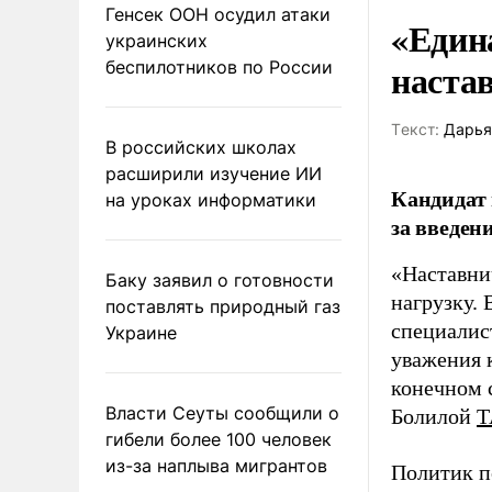
Генсек ООН осудил атаки
«Един
украинских
наста
беспилотников по России
Tекст:
Дарья
В российских школах
расширили изучение ИИ
Кандидат 
на уроках информатики
за введен
«Наставни
Баку заявил о готовности
нагрузку. 
поставлять природный газ
специалис
Украине
уважения к
конечном с
Власти Сеуты сообщили о
Болилой
Т
гибели более 100 человек
из-за наплыва мигрантов
Политик п