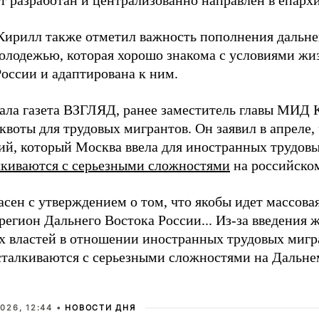
т разработан и централизованно направлен в епарх
Кирилл также отметил важность пополнения дальне
олодежью, которая хорошо знакома с условиями жи
России и адаптирована к ним.
ала газета ВЗГЛЯД, ранее заместитель главы МИД 
квоты для трудовых мигрантов. Он заявил в апреле, 
ий, который Москва ввела для иностранных трудовы
лкиваются с серьезными сложностями
на российско
асен с утверждением о том, что якобы идет массов
регион Дальнего Востока России... Из-за введения
х властей в отношении иностранных трудовых мигр
сталкиваются с серьезными сложностями на Дальнем
026, 12:44 •
НОВОСТИ ДНЯ