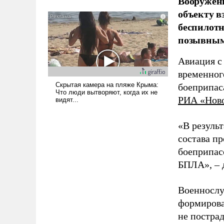
Вооружен
было образом для
объекту в
псевдонаучной фантастики,
беспилотн
стало всерьез обсуждаемой
позывным
идеей.
Авиация с
временног
боеприпас
РИА «Нов
«В резуль
состава п
боеприпасо
БПЛА», – 
Военнослу
формирова
не пострад