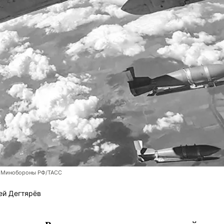
 Минобороны РФ/ТАСС
ей Дегтярёв