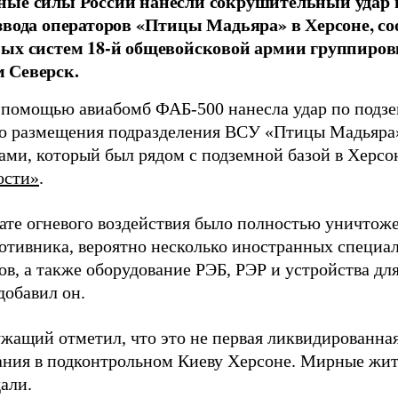
ные силы России нанесли сокрушительный удар 
звода операторов «Птицы Мадьяра» в Херсоне, с
ых систем 18-й общевойсковой армии группиров
 Северск.
 помощью авиабомб ФАБ-500 нанесла удар по подз
о размещения подразделения ВСУ «Птицы Мадьяра»
ами, который был рядом с подземной базой в Херсо
ости»
.
тате огневого воздействия было полностью уничтоже
ротивника, вероятно несколько иностранных специал
в, а также оборудование РЭБ, РЭР и устройства дл
добавил он.
жащий отметил, что это не первая ликвидированная
ния в подконтрольном Киеву Херсоне. Мирные жите
али.