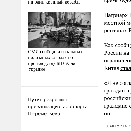
время буде
ни один крупный корабль
Патриарх 
местной м
регионах 
Как сообщ
СМИ сообщили о скрытых
России на 
подземных заводах по
ограничен
производству БПЛА на
Китая
ста
Украине
«Я не согл
граждан в 
российски
Путин разрешил
граждане 
приватизацию аэропорта
он.
Шереметьево
6 АВГУСТА 2