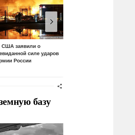
 США заявили о
Эксперт объяснил
евиданной силе ударов
задачи России при
рмии России
поражении
логистических центров 
Киеве
земную базу