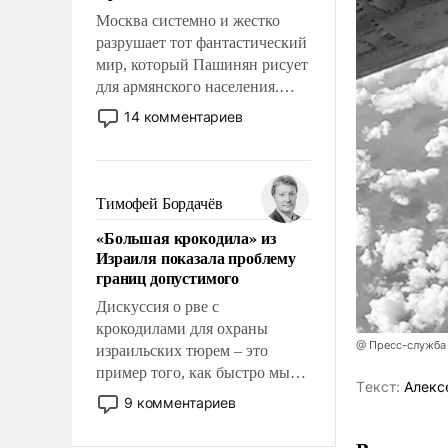
Москва системно и жестко
разрушает тот фантастический
мир, который Пашинян рисует
для армянского населения.
Мир, где политические
14 комментариев
прожекты будут безусловно
оплачиваться за счет
российских
налогоплательщиков и где
Тимофей Бордачёв
Еревану за свои поступки не
«Большая крокодила» из
нужно отвечать.
Израиля показала проблему
границ допустимого
Дискуссия о рве с
крокодилами для охраны
@ Пресс-служба
израильских тюрем – это
пример того, как быстро мы
Tекст:
Алекс
двигаемся по пути
9 комментариев
революционных изменений.
То, что несколько лет назад