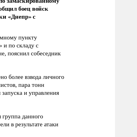
по замаскированному
ообщил боец войск
ки «Днепр» с
емному пункту
 и по складу с
не, пояснил собеседник
но более взвода личного
истов, пара тонн
я запуска и управления
 группа данного
ли в результате атаки