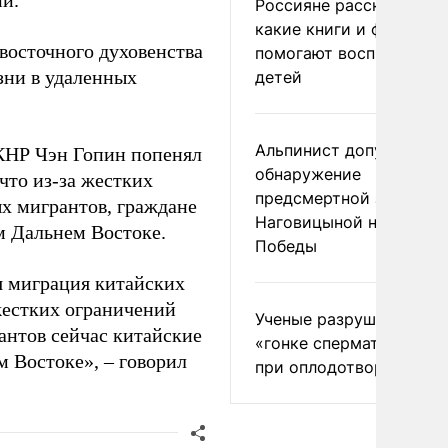
ии.
Россияне рассказали,
какие книги и фильмы
восточного духовенства
помогают воспитывать
зни в удаленных
детей
Альпинист допустил
КНР Чэн Гопин попенял
обнаружение
что из-за жестких
предсмертной записки
х мигрантов, граждане
Наговицыной на пике
м Дальнем Востоке.
Победы
ая миграция китайских
 жестких ограничений
Ученые разрушили миф
антов сейчас китайские
«гонке сперматозоидов
 Востоке», – говорил
при оплодотворении