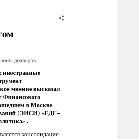
том
лионы долларов
х иностранные
струмент
кое мнение высказал
нт Финансового
рошедшем в Москве
ований (ЭИСИ) «ЕДГ–
алитика» .
является консолидация