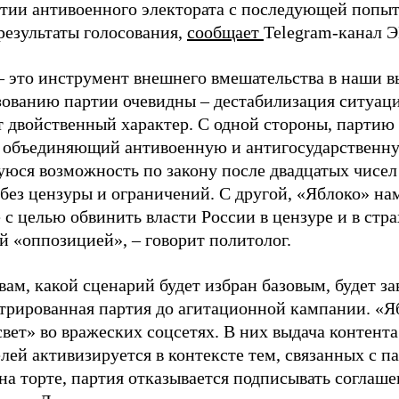
ртии антивоенного электората с последующей попыт
результаты голосования,
сообщает
Telegram-канал 
– это инструмент внешнего вмешательства в наши в
зованию партии очевидны – дестабилизация ситуаци
т двойственный характер. С одной стороны, партию
, объединяющий антивоенную и антигосударственну
юся возможность по закону после двадцатых чисел
 без цензуры и ограничений. С другой, «Яблоко» н
 с целью обвинить власти России в цензуре и в стра
й «оппозицией», – говорит политолог.
вам, какой сценарий будет избран базовым, будет за
стрированная партия до агитационной кампании. «Я
свет» во вражеских соцсетях. В них выдача контент
лей активизируется в контексте тем, связанных с па
на торте, партия отказывается подписывать соглаше