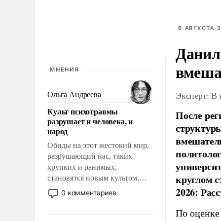
6 АВГУСТА 2
Данил
вмеша
МНЕНИЯ
Эксперт: В
Ольга Андреева
Культ психотравмы
После рег
разрушает и человека, и
структуры
народ
вмешатель
Обиды на этот жестокий мир,
политолог
разрушающий нас, таких
универси
хрупких и ранимых,
круглом с
становятся новым культом,
постепенно вытесняя и
2026: Рас
0 комментариев
отменяя традиционное
требование к человеку – быть
По оценке