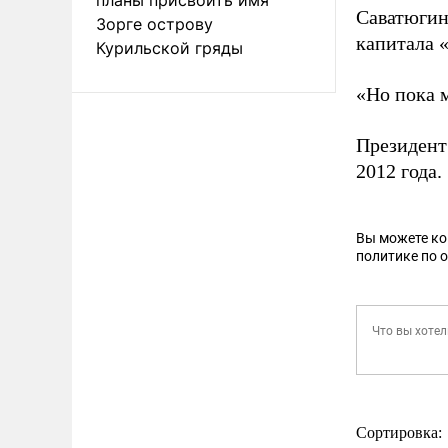
Саватюгин
Зорге острову
капитала 
Курильской гряды
«Но пока м
Президент
2012 года.
Вы можете к
политике по 
Сортировка: