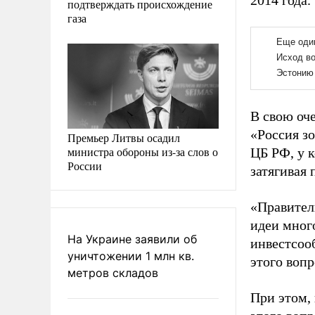
2014 года.
подтверждать происхождение
газа
В свою оч
«Россия зо
Премьер Литвы осадил
министра обороны из-за слов о
ЦБ РФ, у к
России
затягивая
«Правител
идеи мног
На Украине заявили об
инвестсоо
уничтожении 1 млн кв.
этого вопр
метров складов
При этом, 