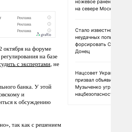
ножевое ранение в дра
на севере Москвы
Стало известно о
неудачных попытках ВС
форсировать Северски
2 октября на форуме
Донец
 регулирования на базе
удить с экспертами
, не
Нацсовет Украины по Т
призвал объявить
ьного банка. У этой
Музыченко угрозой
овскому и
нацбезопасности
иться к обсуждению
но», так как с решением