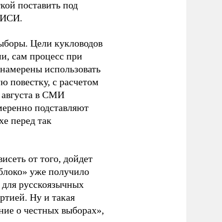
кой поставить под
ЭИСИ.
ыборы. Цели кукловодов
и, сам процесс при
 намерены использовать
ю повестку, с расчетом
 августа в СМИ
амеренно подставляют
хе перед так
висеть от того, дойдет
блоко» уже получило
а для русскоязычных
ртией. Ну и такая
ние о честных выборах»,