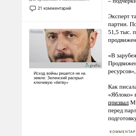
– подчерк
Мир, где политические
21 комментарий
прожекты будут безусловно
Эксперт т
оплачиваться за счет
партии. П
российских
51,5 тыс.
налогоплательщиков и где
Еревану за свои поступки не
продвижени
нужно отвечать.
«В зарубе
Продвижен
ресурсов»,
Как писал
«Яблоко» 
призвал
Ми
перед пар
подготовк
КОММЕНТАРИ