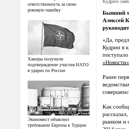
Кудрин зая
ответственность за свою
роковую ошибку
Бывший м
Алексей К
руководит
«Да, предл
Кудрин в 
поступало
Хакеры получили
«Новости»
подтверждение участия НАТО
в ударах по России
Ранее пер
ведомства
совершенс
Как сообщ
рассказал,
Экономист объяснил
рынком и 
требование Европы к Турции