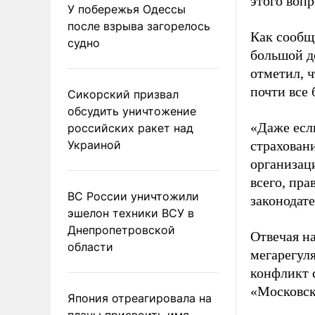
этого вопр
У побережья Одессы
после взрыва загорелось
Как сообщ
судно
большой д
отметил, 
почти все
Сикорский призвал
обсудить уничтожение
«Даже есл
российских ракет над
Украиной
страхован
организаци
всего, пра
ВС России уничтожили
законодат
эшелон техники ВСУ в
Днепропетровской
Отвечая на
области
мегарегул
конфликт 
«Московск
Япония отреагировала на
планы присвоить имя