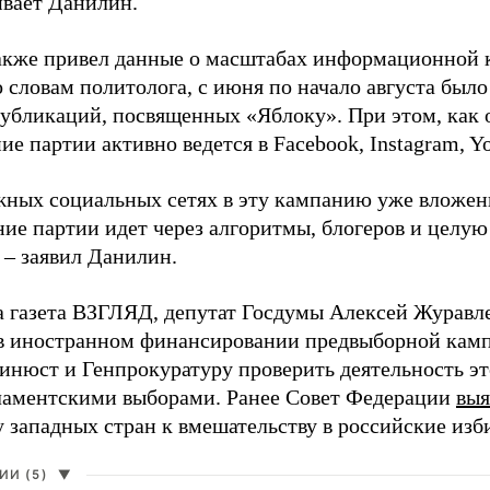
ивает Данилин.
акже привел данные о масштабах информационной 
о словам политолога, с июня по начало августа был
 публикаций, посвященных «Яблоку». При этом, как
е партии активно ведется в Facebook, Instagram, Y
жных социальных сетях в эту кампанию уже вложе
ие партии идет через алгоритмы, блогеров и целу
 – заявил Данилин.
а газета ВЗГЛЯД, депутат Госдумы Алексей Журавл
в иностранном финансировании предвыборной кам
нюст и Генпрокуратуру проверить деятельность э
ламентскими выборами. Ранее Совет Федерации
выя
у западных стран к вмешательству в российские изб
И (5)
▼