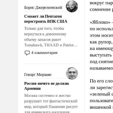
мужественным и твердым под
вокруг па
ударами судьбы, брать на себя
Борис Джерелиевский
сомнение 
ответственность, помогать
Сможет ли Пентагон
слабым, идти вперед и
перестроить ВПК США
«Яблоко» 
адаптироваться.
по исполь
Только для того, чтобы
вернуться к довоенному
этом носи
объему запасов ракет
как рупор
Tomahawk, THAAD и Patriot
на имеющу
США потребуется более трех
4 комментария
выступать
лет. Даже небольшая война с
под снятие
Ираном опустошила
американские арсеналы.
называемо
Сложившаяся ситуация
Геворг Мирзаян
означает многолетний период
По его сло
Россия ничего не должна
уязвимости США, например,
ли зареги
Армении
перед Китаем.
«зеленый 
Москва системно и жестко
пользовате
разрушает тот фантастический
вишенкой 
мир, который Пашинян рисует
для армянского населения.