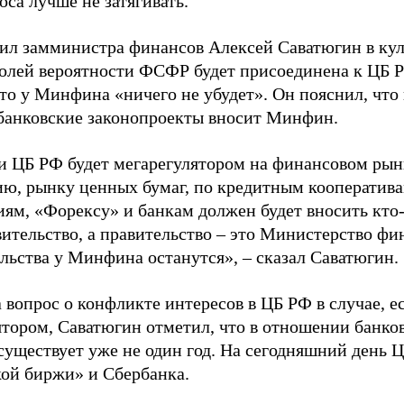
оса лучше не затягивать.
ил замминистра финансов Алексей Саватюгин в кул
олей вероятности ФСФР будет присоединена к ЦБ Р
что у Минфина «ничего не убудет». Он пояснил, что
 банковские законопроекты вносит Минфин.
и ЦБ РФ будет мегарегулятором на финансовом рынк
ию, рынку ценных бумаг, по кредитным кооперати
ям, «Форексу» и банкам должен будет вносить кто-т
вительство, а правительство – это Министерство фи
ельства у Минфина останутся», – сказал Саватюгин.
 вопрос о конфликте интересов в ЦБ РФ в случае, е
ятором, Саватюгин отметил, что в отношении банков
существует уже не один год. На сегодняшний день Ц
ой биржи» и Сбербанка.