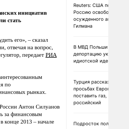
Reuters: США попросил
анских инициатив
Россию освободить
ли стать
осужденного американ
Гилмана
дить его», – сказал
, отвечая на вопрос,
В МВД Польши назвали
депортацию украинцев
гулятор, передает
РИА
идиотской идеей
заинтересованным
Турция рассказала о
я по
просьбах Европы
инансовых рынках.
поставить газ, но не
российский
 России Антон Силуанов
ть за финансовым
в конце 2013 – начале
Подросток получил