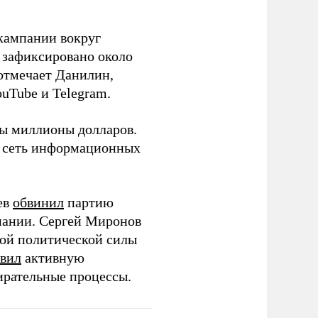
кампании вокруг
о зафиксировано около
 отмечает Данилин,
ouTube и Telegram.
ны миллионы долларов.
ю сеть информационных
ев
обвинил
партию
пании. Сергей Миронов
той политической силы
вил
активную
ирательные процессы.