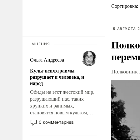
Сортировка:
5 АВГУСТА 2
Полко
МНЕНИЯ
перем
Ольга Андреева
Культ психотравмы
Полковник 
разрушает и человека, и
народ
Обиды на этот жестокий мир,
разрушающий нас, таких
хрупких и ранимых,
становятся новым культом,
постепенно вытесняя и
0 комментариев
отменяя традиционное
требование к человеку – быть