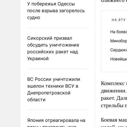
ближнего 
У побережья Одессы
после взрыва загорелось
судно
НА ЭТУ
На боев
Сикорский призвал
Минобор
обсудить уничтожение
Сердюко
российских ракет над
Украиной
Новейши
ВС России уничтожили
Комплекс м
эшелон техники ВСУ в
движении.
Днепропетровской
ракет. Дал
области
стрельбы 
Боевая ма
Япония отреагировала на
планы присвоить имя