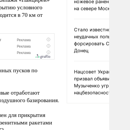
ножевое ранение в дра
крытию условного
на севере Москвы
дится в 70 км от
Стало известно о
неудачных попытках ВС
форсировать Северски
Донец
нных пусков по
Нацсовет Украины по Т
призвал объявить
Музыченко угрозой
рвые отработают
нацбезопасности
оздушного базирования.
чен для прикрытия
 зенитными ракетами