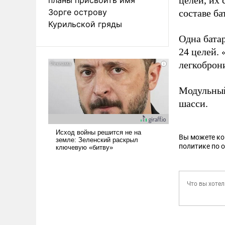
целей, их 
Зорге острову
составе ба
Курильской гряды
Одна бата
24 целей.
легкоброн
Модульный
шасси.
Вы можете к
политике по 