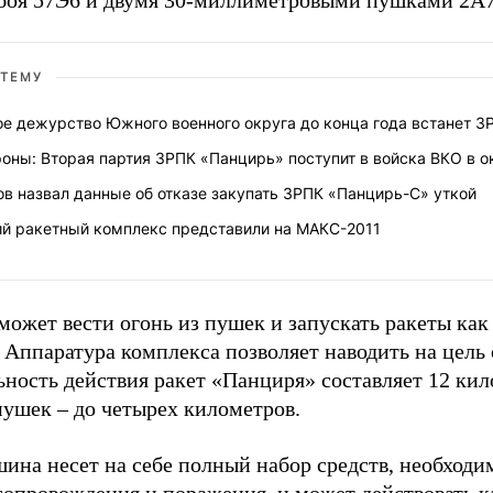
боя 57Э6 и двумя 30-миллиметровыми пушками 2А7
 ТЕМУ
ое дежурство Южного военного округа до конца года встанет З
оны: Вторая партия ЗРПК «Панцирь» поступит в войска ВКО в о
в назвал данные об отказе закупать ЗРПК «Панцирь-С» уткой
й ракетный комплекс представили на МАКС-2011
ожет вести огонь из пушек и запускать ракеты как с
 Аппаратура комплекса позволяет наводить на цель
ьность действия ракет «Панциря» составляет 12 кил
пушек – до четырех километров.
шина несет на себе полный набор средств, необход