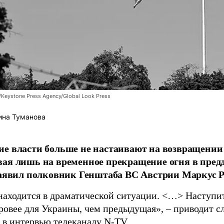
/Keystone Press Agency/Global Look Press
ина Туманова
е власти больше не настаивают на возвращении
ая лишь на временное прекращение огня в пред
заявил полковник Генштаба ВС Австрии Маркус Р
находится в драматической ситуации. <…> Наступит 
уровее для Украины, чем предыдущая», – приводит с
в интервью телеканалу
N-TV
.