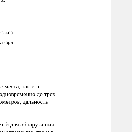
2.
РС-400
ктябре
 места, так и в
 одновременно до трех
ометров, дальность
имый для обнаружения