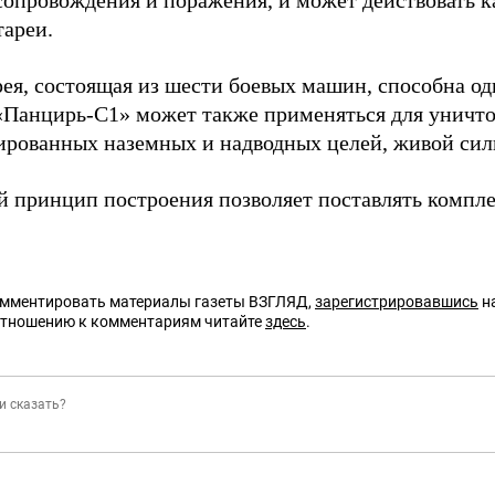
сопровождения и поражения, и может действовать ка
тареи.
рея, состоящая из шести боевых машин, способна о
 «Панцирь-С1» может также применяться для уничт
ированных наземных и надводных целей, живой сил
 принцип построения позволяет поставлять компле
омментировать материалы газеты ВЗГЛЯД,
зарегистрировавшись
на
отношению к комментариям читайте
здесь
.