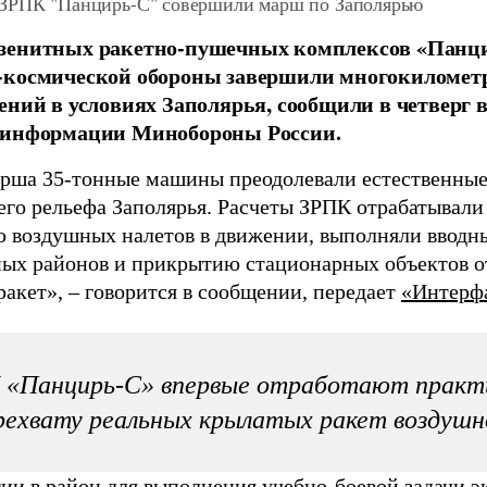
ЗРПК "Панцирь-С" совершили марш по Заполярью
зенитных ракетно-пушечных комплексов «Панци
-космической обороны завершили многокиломет
ений в условиях Заполярья, сообщили в четверг 
 информации Минобороны России.
арша 35-тонные машины преодолевали естественные
го рельефа Заполярья. Расчеты ЗРПК отрабатывали 
 воздушных налетов в движении, выполняли вводн
ых районов и прикрытию стационарных объектов о
ракет»,
–
говорится в сообщении, передает
«Интерф
«Панцирь-С» впервые отработают практи
рехвату реальных крылатых ракет воздушн
ии в район для выполнения учебно-боевой задачи 