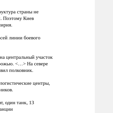
руктура страны не
и. Поэтому Киев
мирия.
всей линии боевого
 на центральный участок
рожью. <…> На севере
вил полковник.
логистические центры,
ников.
, один танк, 13
танции