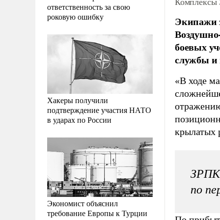
Комплексы 
ответственность за свою
роковую ошибку
Экипажи 
Воздушно
боевых уч
службы и
«В ходе м
сложнейше
Хакеры получили
отражению
подтверждение участия НАТО
позиционн
в ударах по России
крылатых 
ЗРПК 
по пе
Экономист объяснил
требование Европы к Турции
По прибыт