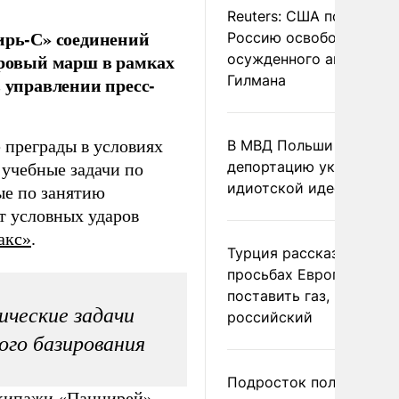
Reuters: США попросил
рь-С» соединений
Россию освободить
ровый марш в рамках
осужденного американ
Гилмана
в управлении пресс-
 преграды в условиях
В МВД Польши назвали
депортацию украинцев
учебные задачи по
идиотской идеей
ые по занятию
т условных ударов
акс»
.
Турция рассказала о
просьбах Европы
поставить газ, но не
ческие задачи
российский
ого базирования
Подросток получил
экипажи «Панцирей»