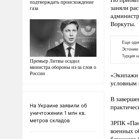
подтверждать происхождение
заняли ра
газа
администр
Воркуты.
Премьер Литвы осадил
министра обороны из-за слов о
России
«Экипажи 
условным 
В заверше
На Украине заявили об
практичес
уничтожении 1 млн кв.
метров складов
ЗРПК «Пан
военных о