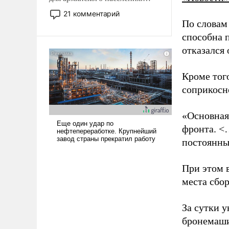
Мир, где политические
21 комментарий
прожекты будут безусловно
По словам
оплачиваться за счет
способна 
российских
отказался
налогоплательщиков и где
Еревану за свои поступки не
Кроме тог
нужно отвечать.
соприкосн
«Основная
фронта. <
постоянны
При этом 
места сбо
За сутки у
бронемаши