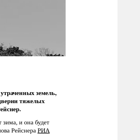
 утраченных земель,
дверии тяжелых
ейснер.
зима, и она будет
лова Рейснера
РИА