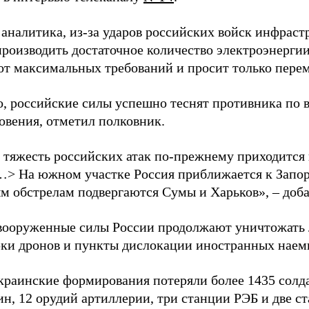
 аналитика, из-за ударов российских войск инфраст
производить достаточное количество электроэнерги
 от максимальных требований и просит только пере
о, российские силы успешно теснят противника по 
овения, отметил полковник.
 тяжесть российских атак по-прежнему приходится
…> На южном участке Россия приближается к Запо
м обстрелам подвергаются Сумы и Харьков», – доба
вооруженные силы России продолжают уничтожать 
рки дронов и пункты дислокации иностранных наем
краинские формирования потеряли более 1435 солдат
н, 12 орудий артиллерии, три станции РЭБ и две с