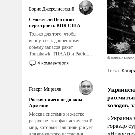
мужественным и твердым под
ударами судьбы, брать на себя
Борис Джерелиевский
ответственность, помогать
Сможет ли Пентагон
слабым, идти вперед и
перестроить ВПК США
адаптироваться.
Только для того, чтобы
вернуться к довоенному
объему запасов ракет
Tomahawk, THAAD и Patriot
@ Kaniuka Ruslan
США потребуется более трех
4 комментария
лет. Даже небольшая война с
Tекст:
Катер
Ираном опустошила
американские арсеналы.
Сложившаяся ситуация
Украински
Геворг Мирзаян
означает многолетний период
рассчитыв
Россия ничего не должна
уязвимости США, например,
холодов, 
Армении
перед Китаем.
Москва системно и жестко
«Украина 
разрушает тот фантастический
гораздо с
мир, который Пашинян рисует
«Новости»
для армянского населения.