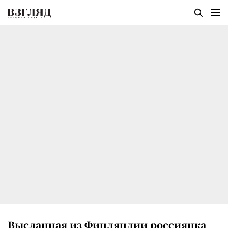
Высланная из Финляндии россиянка