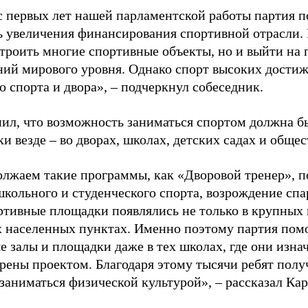
с первых лет нашей парламентской работы партия п
ь увеличения финансирования спортивной отрасли. 
строить многие спортивные объекты, но и выйти на 
ний мирового уровня. Однако спорт высоких достиж
о спорта и двора», – подчеркнул собеседник.
ил, что возможность заниматься спортом должна б
и везде – во дворах, школах, детских садах и обще
лжаем такие программы, как «Дворовой тренер», п
школьного и студенческого спорта, возрождение спа
ртивные площадки появлялись не только в крупных г
 населенных пунктах. Именно поэтому партия помо
е залы и площадки даже в тех школах, где они изна
рены проектом. Благодаря этому тысячи ребят пол
заниматься физической культурой», – рассказал Ка