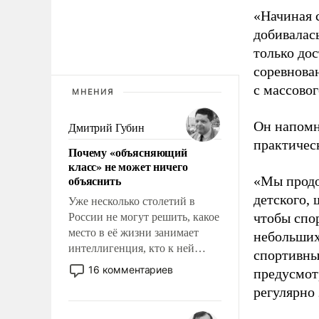
«Начиная 
добивалас
только до
соревнова
с массовог
МНЕНИЯ
Он напомн
Дмитрий Губин
практическ
Почему «объясняющий
класс» не может ничего
объяснить
«Мы продо
детского, 
Уже несколько столетий в
чтобы спо
России не могут решить, какое
место в её жизни занимает
небольших
интеллигенция, кто к ней
спортивны
принадлежит, а кого из неё
16 комментариев
предусмот
исключили с правом
регулярно 
восстановления и без оного. И
чем она отличается от просто