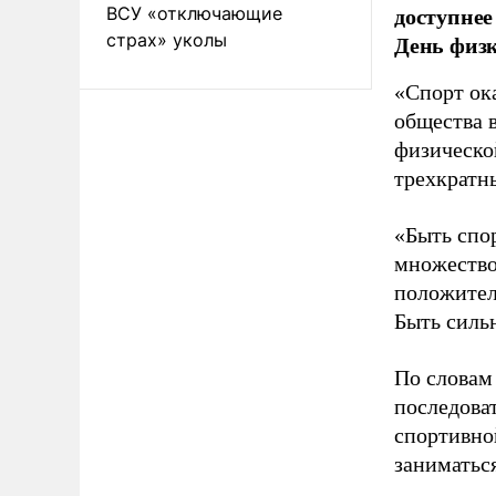
доступнее
ВСУ «отключающие
страх» уколы
День физ
«Спорт ока
общества 
физическо
трехкратн
«Быть спо
множество
положител
Быть силь
По словам
последоват
спортивно
заниматьс