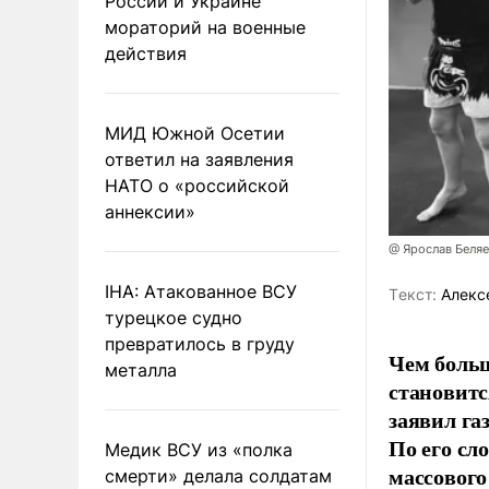
России и Украине
мораторий на военные
действия
МИД Южной Осетии
ответил на заявления
НАТО о «российской
аннексии»
@ Ярослав Беля
IHA: Атакованное ВСУ
Tекст:
Алекс
турецкое судно
превратилось в груду
Чем больш
металла
становитс
заявил г
По его сл
Медик ВСУ из «полка
массового
смерти» делала солдатам