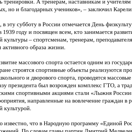
ь тренировки. А тренерам, наставникам и учителям 
ых, но и благодарных учеников», – заключил Карели
 в эту субботу в России отмечается День физкульт
 1939 году и посвящен всем, кто занимается развит
й культуры – спортсменам, тренерам, преподавател
 активного образа жизни.
звитие массового спорта остается одним из госуда
тране строятся спортивные объекты реализуются пр
школьного и дворового спорта, проводятся массовые
казу президента был возрожден комплекс ГТО, а тр
скими спортивными акциями стали «Лыжня России»
роприятия, направленные на вовлечение граждан в р
й культурой.
ло известно, что в Народную программу «Единой Р
ожений. По словам главы партии Дмитрий Медведев