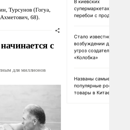
В киевских
супермаркетах началис
ин, Турсунов (Гогуа,
перебои с продуктами
(Ахметович, 68).
Стало известно о
начинается с
возбуждении дела из-з
угроз создателям
«Колобка»
упным для миллионов
Названы самые
популярные российски
товары в Китае