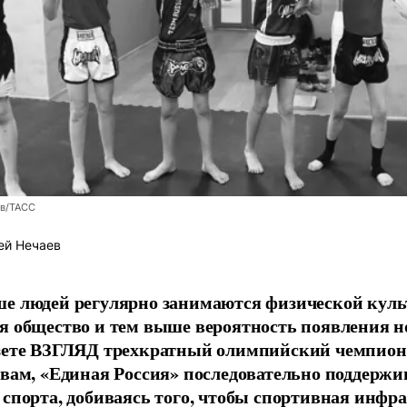
ев/ТАСС
ей Нечаев
е людей регулярно занимаются физической культ
я общество и тем выше вероятность появления 
азете ВЗГЛЯД трехкратный олимпийский чемпион
овам, «Единая Россия» последовательно поддержи
 спорта, добиваясь того, чтобы спортивная инфр