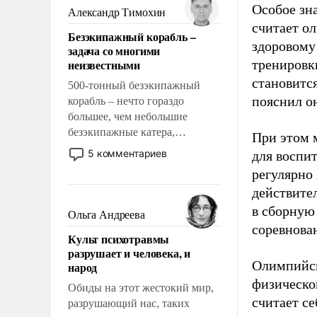
образованных людей. Иногда
Особое зн
Александр Тимохин
казалось, что эти вопросы
считает о
Безэкипажный корабль –
решены раз и навсегда, но –
здоровому
задача со многими
нет, не решены.
неизвестными
тренировки
становитс
500-тонный безэкипажный
пояснил о
корабль – нечто гораздо
большее, чем небольшие
безэкипажные катера,
При этом м
применение которых уже
5 комментариев
для воспи
стало обыденностью. Задача по
регулярно
созданию такого корабля очень
действите
сложна и амбициозна. Однако
в сборную
и ее реализация радикально
Ольга Андреева
поднимет наши боевые
соревнова
Культ психотравмы
возможности.
разрушает и человека, и
Олимпийск
народ
физическо
Обиды на этот жестокий мир,
считает се
разрушающий нас, таких