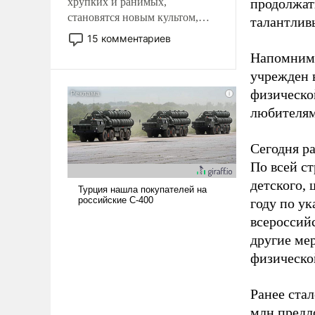
хрупких и ранимых,
продолжат
становятся новым культом,
талантлив
постепенно вытесняя и
15 комментариев
отменяя традиционное
Напомним,
требование к человеку – быть
учрежден в
мужественным и твердым под
физическо
ударами судьбы, брать на себя
ответственность, помогать
любителям
слабым, идти вперед и
адаптироваться.
Сегодня ра
По всей с
детского, 
году по у
всероссий
другие ме
физическо
Ранее ста
млн предл