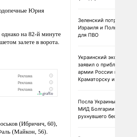
 подопечные Юрия
Зеленский потребовал 
Израиля и Польши рак
 однако на 82-й минуте
для ПВО
шетом залете в ворота.
Украинский эксперт
заявил о приближении
армии России к
Краматорску и Славянс
Посла Украины вызвали
МИД Болгарии из-за
рухнувшего беспилотни
ськов (Ибричич, 60),
Фаль (Майкон, 56).