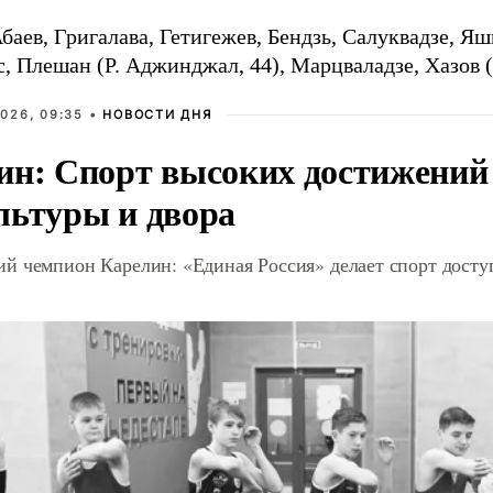
баев, Григалава, Гетигежев, Бендзь, Салуквадзе, Яш
с, Плешан (Р. Аджинджал, 44), Марцваладзе, Хазов 
026, 09:35 •
НОВОСТИ ДНЯ
ин: Спорт высоких достижений 
льтуры и двора
й чемпион Карелин: «Единая Россия» делает спорт дост