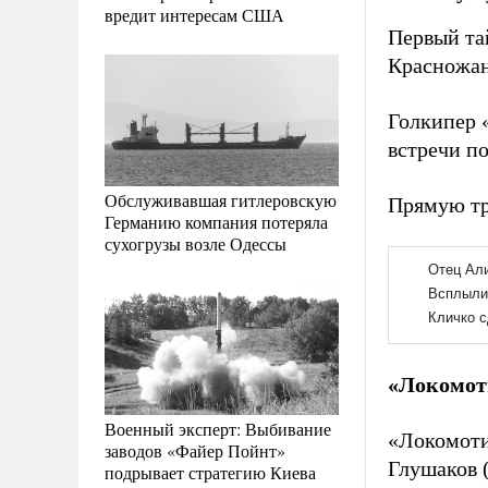
вредит интересам США
Первый та
Красножан
Голкипер 
встречи по
Обслуживавшая гитлеровскую
Прямую тр
Германию компания потеряла
сухогрузы возле Одессы
«Локомоти
Военный эксперт: Выбивание
«Локомоти
заводов «Файер Пойнт»
Глушаков (
подрывает стратегию Киева