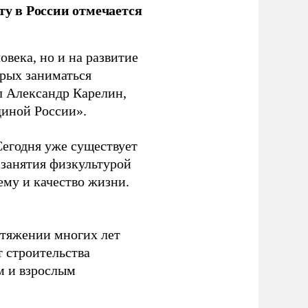
ту в России отмечается
овека, но и на развитие
орых заниматься
л Александр Карелин,
диной России».
Сегодня уже существует
 занятия физкультурой
ему и качество жизни.
отяжении многих лет
т строительства
м и взрослым