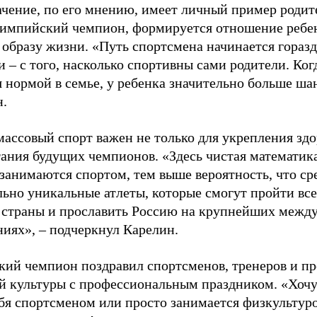
ачение, по его мнению, имеет личный пример родит
лимпийский чемпион, формируется отношение ребен
 образу жизни. «Путь спортсмена начинается гораз
 – с того, насколько спортивны сами родители. Ког
я нормой в семье, у ребенка значительно больше ша
н.
ассовый спорт важен не только для укрепления здо
тания будущих чемпионов. «Здесь чистая математик
 занимаются спортом, тем выше вероятность, что ср
льно уникальные атлеты, которые смогут пройти все
 страны и прославить Россию на крупнейших межд
ниях», – подчеркнул Карелин.
ий чемпион поздравил спортсменов, тренеров и пр
й культуры с профессиональным праздником. «Хочу 
бя спортсменом или просто занимается физкультуро