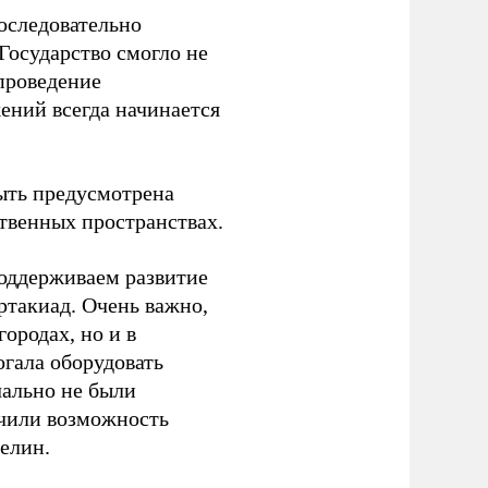
оследовательно
Государство смогло не
проведение
ений всегда начинается
ыть предусмотрена
ственных пространствах.
оддерживаем развитие
ртакиад. Очень важно,
ородах, но и в
гала оборудовать
чально не были
учили возможность
релин.