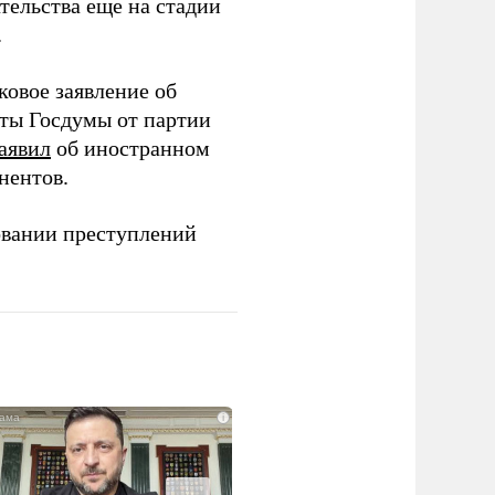
тельства еще на стадии
.
ковое заявление об
аты Госдумы от партии
аявил
об иностранном
нентов.
овании преступлений
i