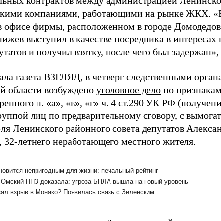
ьных контрактов между администрацией Ленинско
скими компаниями, работающими на рынке ЖКХ.
«
в офисе фирмы, расположенном в городе Домодедов
нижев выступил в качестве посредника в интересах 
утатов и получил взятку, после чего был задержан»,
ала газета ВЗГЛЯД, в четверг следственными орга
й области возбуждено
уголовное дело
по признакам
енного п. «а», «в», «г» ч. 4 ст.290 УК РФ (получен
группой лиц по предварительному сговору, с вымога
еля Ленинского районного совета депутатов Алексан
, 32-летнего неработающего местного жителя.