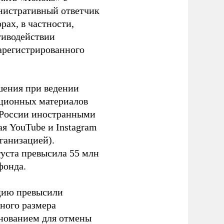
инистративный ответчик
ах, в частности,
тиводействии
зарегистрированного
шения при ведении
ационных материалов
в России иностранными
я YouTube и Instagram
ганизацией).
густа превысила 55 млн
фонда.
ацию превысили
ного размера
основанием для отмены