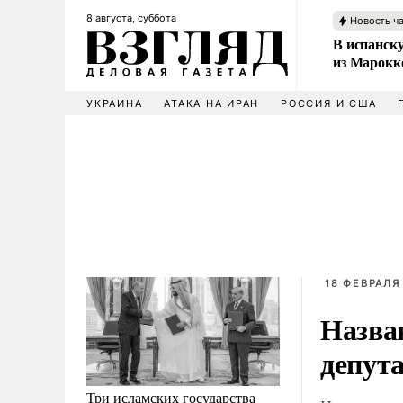
8 августа, суббота
Новость ч
В испанск
из Марокк
УКРАИНА
АТАКА НА ИРАН
РОССИЯ И США
18 ФЕВРАЛЯ 
Назва
депут
Три исламских государства