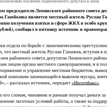
дполагаемый пособник подмосковного депутата в махи
м председателя Ленинского районного совета де
а Газейкина является местный житель Руслан Г
ению получения взятки в сфере ЖКХ в особо круп
рублей), сообщил в пятницу источник в правоохр
ки отдела по борьбе с экономическими преступле
и, что местный житель Руслан Ганижев, вступив в п
елем районного совета депутатов Ленинского района
ым лицом органа местного самоуправления, и в по
споряжение и управление местным бюджетом, вымог
кой компании занимающейся вывозом мусора, взятк
й
»
, - рассказал
источник, передает
«Интерфакс»
.
о его словам, чиновник и раньше получал деньги за
авление льготных условий работы, а также за подде