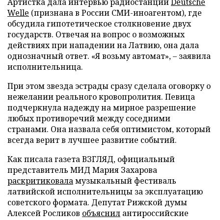
Артистка дала интервью радиостанции
Deutsche
Welle
(признана в России СМИ-иноагентом), где
обсудила гипотетическое столкновение двух
государств. Отвечая на вопрос о возможных
действиях при нападении на Латвию, она дала
однозначный ответ. «Я возьму автомат», – заявила
исполнительница.
При этом звезда эстрады сразу сделала оговорку о
нежелании реального кровопролития. Певица
подчеркнула надежду на мирное разрешение
любых противоречий между соседними
странами. Она назвала себя оптимистом, который
всегда верит в лучшее развитие событий.
Как писала газета ВЗГЛЯД, официальный
представитель МИД Мария Захарова
раскритиковала
музыкальный фестиваль
латвийской исполнительницы за эксплуатацию
советского формата. Депутат Рижской думы
Алексей Росликов
объяснил
антироссийские