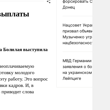
форсировать Северски
Донец
 выплаты
Нацсовет Украины по Т
призвал объявить
Музыченко угрозой
нацбезопасности
ла Болилая выступила
МВД Германии отвергл
 неоплачиваемую
заявления о боеприпас
готовку молодого
на украинском самолет
Лейпциге
ту работу. Это вопрос
ки кадров. И, в
– приводит слова