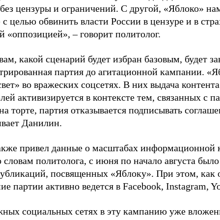
 без цензуры и ограничений. С другой, «Яблоко» н
 с целью обвинить власти России в цензуре и в стра
й «оппозицией», – говорит политолог.
вам, какой сценарий будет избран базовым, будет за
стрированная партия до агитационной кампании. «Я
свет» во вражеских соцсетях. В них выдача контент
лей активизируется в контексте тем, связанных с па
на торте, партия отказывается подписывать соглаше
ивает Данилин.
акже привел данные о масштабах информационной 
о словам политолога, с июня по начало августа был
 публикаций, посвященных «Яблоку». При этом, как
е партии активно ведется в Facebook, Instagram, Y
жных социальных сетях в эту кампанию уже вложе