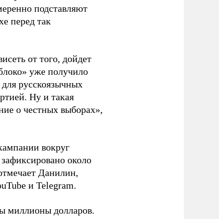
амеренно подставляют
хе перед так
висеть от того, дойдет
блоко» уже получило
а для русскоязычных
ртией. Ну и такая
ние о честных выборах»,
кампании вокруг
о зафиксировано около
 отмечает Данилин,
ouTube и Telegram.
ны миллионы долларов.