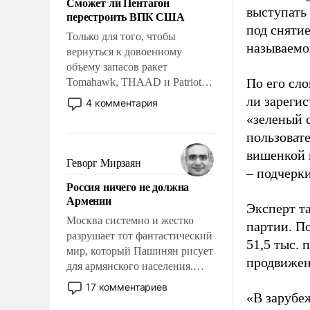
Сможет ли Пентагон
слабым, идти вперед и
выступать
перестроить ВПК США
адаптироваться.
под снятие
Только для того, чтобы
называемо
вернуться к довоенному
объему запасов ракет
По его сло
Tomahawk, THAAD и Patriot
США потребуется более трех
ли зареги
4 комментария
лет. Даже небольшая война с
«зеленый 
Ираном опустошила
пользовате
американские арсеналы.
вишенкой 
Сложившаяся ситуация
Геворг Мирзаян
– подчерк
означает многолетний период
Россия ничего не должна
уязвимости США, например,
Армении
перед Китаем.
Эксперт т
Москва системно и жестко
партии. П
разрушает тот фантастический
51,5 тыс.
мир, который Пашинян рисует
продвижени
для армянского населения.
Мир, где политические
17 комментариев
«В зарубе
прожекты будут безусловно