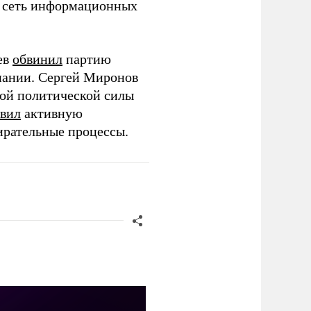
ю сеть информационных
ев
обвинил
партию
пании. Сергей Миронов
той политической силы
вил
активную
ирательные процессы.