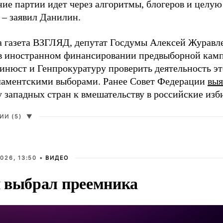
ие партии идет через алгоритмы, блогеров и целу
 – заявил Данилин.
а газета ВЗГЛЯД, депутат Госдумы Алексей Журавл
в иностранном финансировании предвыборной кам
нюст и Генпрокуратуру проверить деятельность э
ламентскими выборами. Ранее Совет Федерации
выя
у западных стран к вмешательству в российские изб
И (5)
▼
026, 13:50 •
ВИДЕО
 выбрал преемника