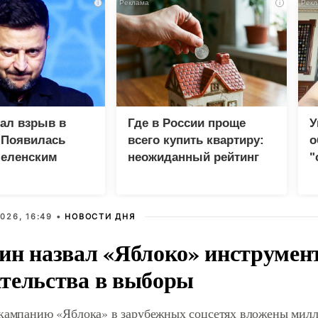
i
i
зал взрыв в
Где в России проще
У
 Появилась
всего купить квартиру:
о
Зеленским
неожиданный рейтинг
"
с
026, 16:49 •
НОВОСТИ ДНЯ
ин назвал «Яблоко» инструмен
тельства в выборы
 кампанию «Яблока» в зарубежных соцсетях вложены мил