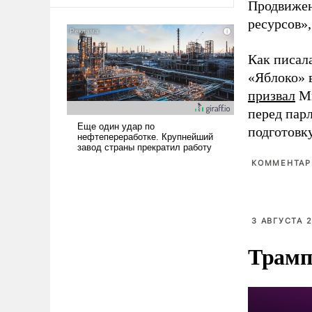
оплачиваться за счет
Продвижен
российских
ресурсов»,
налогоплательщиков и где
Еревану за свои поступки не
Как писал
нужно отвечать.
«Яблоко» 
призвал
Ми
перед пар
подготовк
КОММЕНТАРИ
3 АВГУСТА 2
Трамп