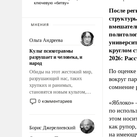
После рег
структуры
вмешатель
МНЕНИЯ
политолог
Ольга Андреева
универси
круглом с
Культ психотравмы
разрушает и человека, и
2026: Рас
народ
По оценке
Обиды на этот жестокий мир,
вокруг па
разрушающий нас, таких
хрупких и ранимых,
сомнение 
становятся новым культом,
постепенно вытесняя и
0 комментариев
«Яблоко» 
отменяя традиционное
по исполь
требование к человеку – быть
этом носи
мужественным и твердым под
ударами судьбы, брать на себя
как рупор
Борис Джерелиевский
ответственность, помогать
на имеющу