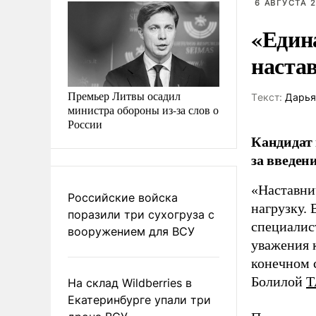
6 АВГУСТА 2
«Един
наста
Премьер Литвы осадил
Tекст:
Дарья
министра обороны из-за слов о
России
Кандидат 
за введен
«Наставни
Российские войска
нагрузку. 
поразили три сухогруза с
специалис
вооружением для ВСУ
уважения к
конечном с
Болилой
Т
На склад Wildberries в
Екатеринбурге упали три