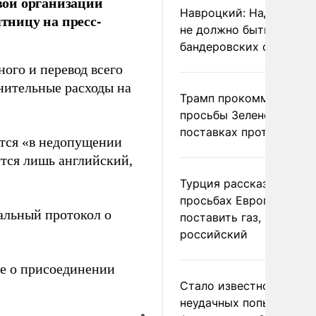
вой организации
Навроцкий: Над Польш
ятницу на пресс-
не должно быть
бандеровских флагов
ного и перевод всего
нительные расходы на
Трамп прокомментиров
просьбы Зеленского о
поставках противораке
тся «в недопущении
тся лишь английский,
Турция рассказала о
просьбах Европы
льный протокол о
поставить газ, но не
российский
е о присоединении
Стало известно о
неудачных попытках ВС