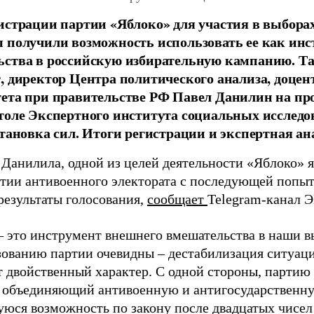
истрации партии «Яблоко» для участия в выбора
 получили возможность использовать ее как ин
ства в российскую избирательную кампанию. Та
, директор Центра политического анализа, доце
тета при правительстве РФ Павел Данилин на п
толе Экспертного института социальных исслед
становка сил. Итоги регистрации и экспертная ан
 Данилила, одной из целей деятельности «Яблоко» 
ртии антивоенного электората с последующей попыт
результаты голосования,
сообщает
Telegram-канал 
– это инструмент внешнего вмешательства в наши в
зованию партии очевидны – дестабилизация ситуаци
т двойственный характер. С одной стороны, партию
, объединяющий антивоенную и антигосударственну
юся возможность по закону после двадцатых чисел