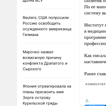
дрона ВСУ
Политик п
По ее мне
систему в
Reuters: США попросили
Россию освободить
Институт 
осужденного американца
в медицине
Гилмана
программе
профессио
Марочко назвал
Как писал
возможную причину
наставнич
конфликта Драпатого и
Сырского
Ранее глав
КОММЕНТАРИ
Япония отреагировала на
планы присвоить имя
Зорге острову
Курильской гряды