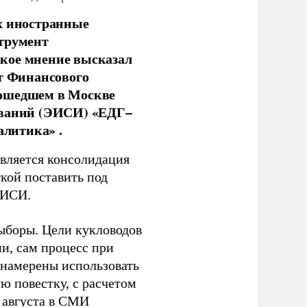
х иностранные
струмент
кое мнение высказал
нт Финансового
рошедшем в Москве
ований (ЭИСИ) «ЕДГ–
алитика» .
является консолидация
кой поставить под
ЭИСИ.
ыборы. Цели кукловодов
и, сам процесс при
 намерены использовать
ю повестку, с расчетом
 августа в СМИ