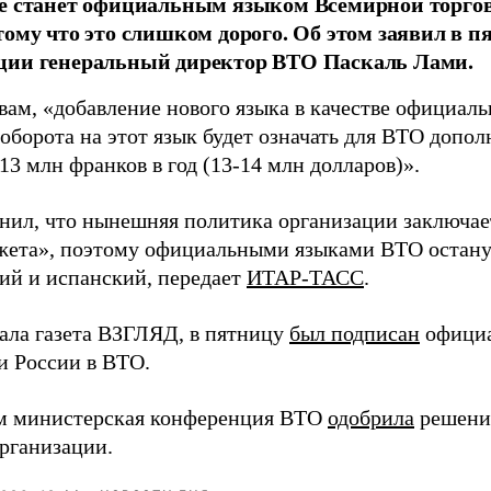
не станет официальным языком Всемирной торго
тому что это слишком дорого. Об этом заявил в п
ции генеральный директор ВТО Паскаль Лами.
вам, «добавление нового языка в качестве официаль
оборота на этот язык будет означать для ВТО допол
13 млн франков в год (13-14 млн долларов)».
нил, что нынешняя политика организации заключае
жета», поэтому официальными языками ВТО остану
ий и испанский
, передает
ИТАР-ТАСС
.
ала газета ВЗГЛЯД, в пятницу
был подписан
официа
и России в ВТО.
м министерская конференция ВТО
одобрила
решени
организации.