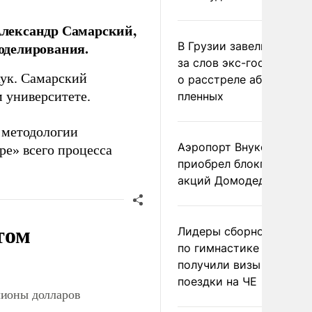
лександр Самарский,
оделирования.
В Грузии завели дело и
за слов экс-госминист
аук. Самарский
о расстреле абхазских
 университете.
пленных
 методологии
Аэропорт Внуково
ре» всего процесса
приобрел блокпакет
акций Домодедово
том
Лидеры сборной Росси
по гимнастике не
получили визы для
поездки на ЧЕ
лионы долларов