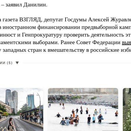
 – заявил Данилин.
а газета ВЗГЛЯД, депутат Госдумы Алексей Журавл
в иностранном финансировании предвыборной кам
нюст и Генпрокуратуру проверить деятельность э
ламентскими выборами. Ранее Совет Федерации
выя
у западных стран к вмешательству в российские изб
И (5)
▼