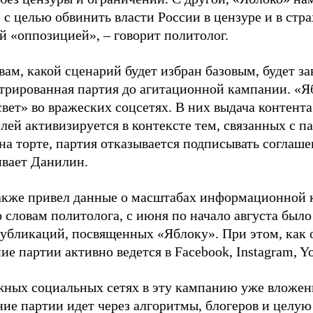
 с целью обвинить власти России в цензуре и в стра
й «оппозицией», – говорит политолог.
вам, какой сценарий будет избран базовым, будет за
стрированная партия до агитационной кампании. «Я
свет» во вражеских соцсетях. В них выдача контент
лей активизируется в контексте тем, связанных с па
на торте, партия отказывается подписывать соглаше
ивает Данилин.
акже привел данные о масштабах информационной 
о словам политолога, с июня по начало августа был
 публикаций, посвященных «Яблоку». При этом, как
е партии активно ведется в Facebook, Instagram, Y
жных социальных сетях в эту кампанию уже вложе
ие партии идет через алгоритмы, блогеров и целу