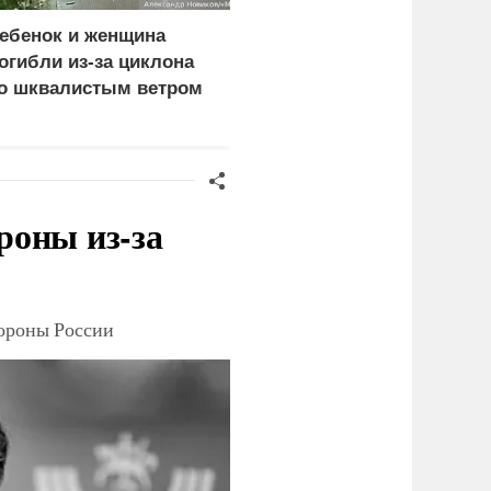
ебенок и женщина
Пост Дмитриева о
огибли из-за циклона
гибели Европы из-за
о шквалистым ветром
мигрантов собрал
 Смоленске
миллион просмотров в
X
роны из-за
тороны России