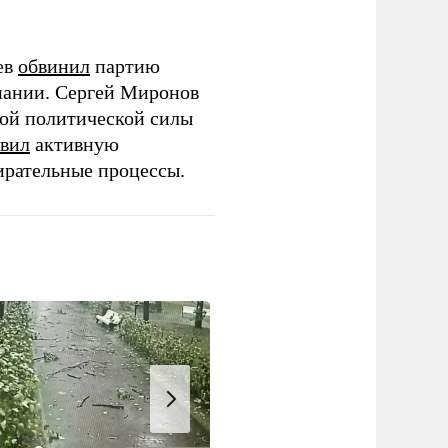
ев
обвинил
партию
пании. Сергей Миронов
той политической силы
вил
активную
ирательные процессы.