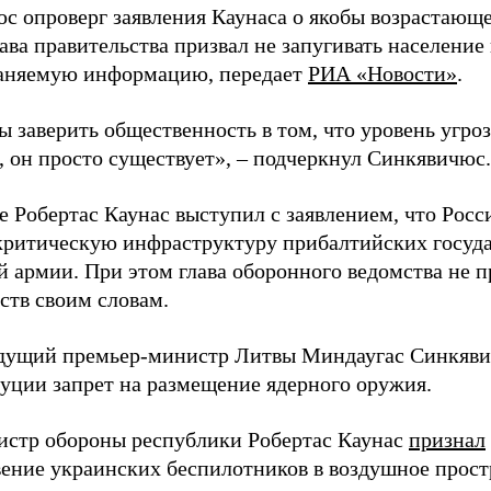
с опроверг заявления Каунаса о якобы возрастающе
ава правительства призвал не запугивать население
аняемую информацию, передает
РИА «Новости»
.
ы заверить общественность в том, что уровень угро
, он просто существует», – подчеркнул Синкявичюс.
е Робертас Каунас выступил с заявлением, что Росс
 критическую инфраструктуру прибалтийских госуда
й армии. При этом глава оборонного ведомства не 
ств своим словам.
дущий премьер-министр Литвы Миндаугас Синкяв
туции запрет на размещение ядерного оружия.
истр обороны республики Робертас Каунас
признал
ение украинских беспилотников в воздушное прост