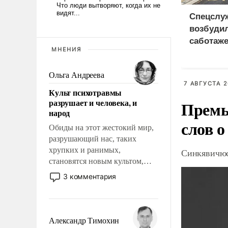
Спецслу
возбудил
саботаже
МНЕНИЯ
про росс
Ольга Андреева
7 АВГУСТА 2
Культ психотравмы
разрушает и человека, и
Премь
народ
слов о
Обиды на этот жестокий мир,
разрушающий нас, таких
хрупких и ранимых,
Синкявичюс
становятся новым культом,
постепенно вытесняя и
3 комментария
отменяя традиционное
требование к человеку – быть
мужественным и твердым под
ударами судьбы, брать на себя
Александр Тимохин