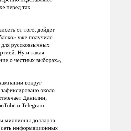
хе перед так
висеть от того, дойдет
блоко» уже получило
а для русскоязычных
ртией. Ну и такая
ние о честных выборах»,
кампании вокруг
о зафиксировано около
 отмечает Данилин,
ouTube и Telegram.
ны миллионы долларов.
ю сеть информационных