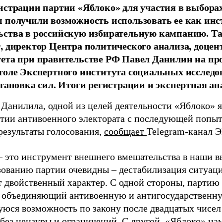
истрации партии «Яблоко» для участия в выбора
 получили возможность использовать ее как ин
ства в российскую избирательную кампанию. Та
, директор Центра политического анализа, доце
тета при правительстве РФ Павел Данилин на п
толе Экспертного института социальных исслед
становка сил. Итоги регистрации и экспертная ан
 Данилила, одной из целей деятельности «Яблоко» 
ртии антивоенного электората с последующей попыт
результаты голосования,
сообщает
Telegram-канал 
– это инструмент внешнего вмешательства в наши в
зованию партии очевидны – дестабилизация ситуаци
т двойственный характер. С одной стороны, партию
, объединяющий антивоенную и антигосударственну
юся возможность по закону после двадцатых чисел
 без цензуры и ограничений. С другой, «Яблоко» н