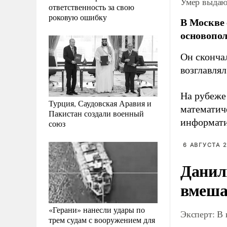
Умер выдаю
ответственность за свою
роковую ошибку
В Москве
основопо
Он сконча
возглавля
На рубеже
Турция, Саудовская Аравия и
математич
Пакистан создали военный
информати
союз
6 АВГУСТА 2
Данил
вмеша
«Герани» нанесли удары по
Эксперт: В
трем судам с вооружением для