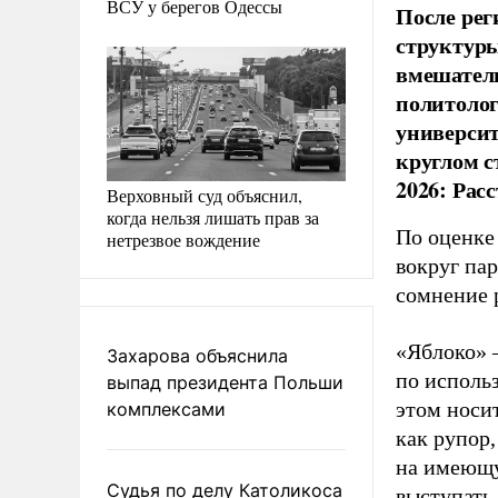
ВСУ у берегов Одессы
После рег
структуры
вмешатель
политолог
универси
круглом с
2026: Рас
Верховный суд объяснил,
когда нельзя лишать прав за
По оценке
нетрезвое вождение
вокруг па
сомнение 
«Яблоко» 
Захарова объяснила
по исполь
выпад президента Польши
этом носи
комплексами
как рупор
на имеющу
Судья по делу Католикоса
выступать