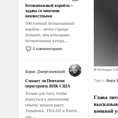
ответственность, помогать
Безэкипажный корабль –
слабым, идти вперед и
задача со многими
адаптироваться.
неизвестными
500-тонный безэкипажный
корабль – нечто гораздо
большее, чем небольшие
безэкипажные катера,
применение которых уже
0 комментариев
стало обыденностью. Задача по
созданию такого корабля очень
сложна и амбициозна. Однако
и ее реализация радикально
@ Mindaugas Kul
Борис Джерелиевский
поднимет наши боевые
Сможет ли Пентагон
Tекст:
Вера 
возможности.
перестроить ВПК США
Только для того, чтобы
Глава лит
вернуться к довоенному
высказыв
объему запасов ракет
военной у
Tomahawk, THAAD и Patriot
США потребуется более трех