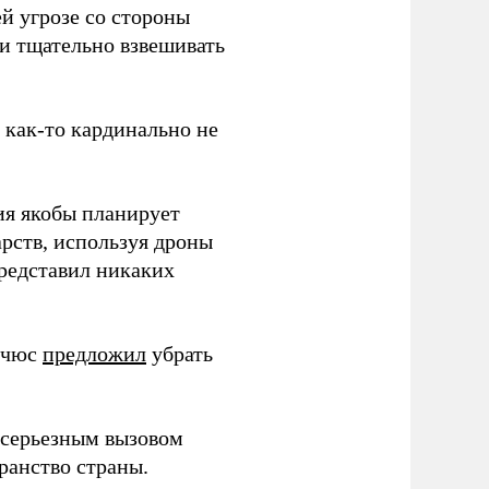
й угрозе со стороны
 и тщательно взвешивать
з как-то кардинально не
ия якобы планирует
рств, используя дроны
представил никаких
ичюс
предложил
убрать
серьезным вызовом
ранство страны.