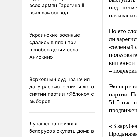
всех армян Гарегина II
под снятие
взял самоотвод
называемо
По его сло
Украинские военные
ли зареги
сдались в плен при
«зеленый 
освобождении села
пользовате
Анискино
вишенкой 
– подчерк
Верховный суд назначил
Эксперт т
дату рассмотрения иска о
снятии партии «Яблоко» с
партии. П
выборов
51,5 тыс.
продвижени
Лукашенко призвал
«В зарубе
белорусов скупать дома в
Продвижен