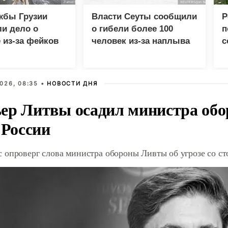
жбы Грузии
Власти Сеуты сообщили
Р
и дело о
о гибели более 100
п
 из-за фейков
человек из-за наплыва
с
иян
мигрантов
в
026, 08:35 •
НОВОСТИ ДНЯ
ер Литвы осадил министра обо
 России
 опроверг слова министра обороны Ливты об угрозе со с