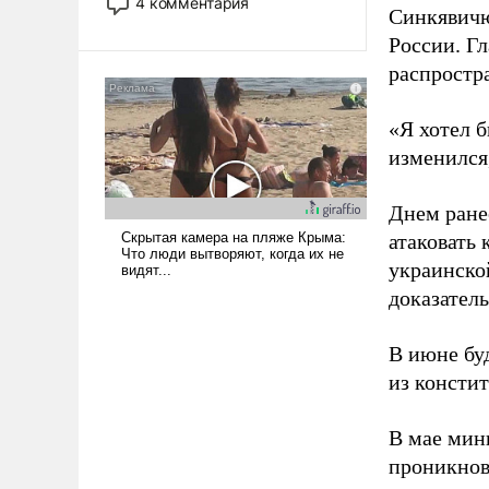
4 комментария
Синкявичю
лет. Даже небольшая война с
Ираном опустошила
России. Гл
американские арсеналы.
распростр
Сложившаяся ситуация
означает многолетний период
«Я хотел б
уязвимости США, например,
изменился
перед Китаем.
Днем ране
атаковать
украинско
доказатель
В июне бу
из консти
В мае мин
проникнов