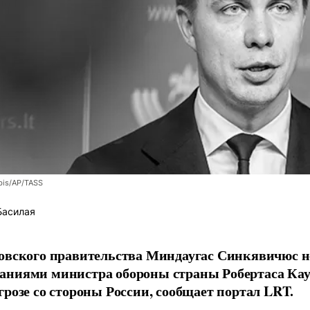
bis/AP/TASS
Басилая
овского правительства Миндаугас Синкявичюс не
аниями министра обороны страны Робертаса Кау
грозе со стороны России, сообщает портал LRT.