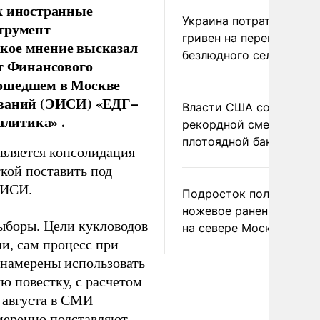
х иностранные
Украина потратила 1 мл
струмент
гривен на переименова
кое мнение высказал
безлюдного села
нт Финансового
рошедшем в Москве
ований (ЭИСИ) «ЕДГ–
Власти США сообщили 
алитика» .
рекордной смертности 
плотоядной бактерии
является консолидация
кой поставить под
ЭИСИ.
Подросток получил
ножевое ранение в дра
ыборы. Цели кукловодов
на севере Москвы
и, сам процесс при
 намерены использовать
ю повестку, с расчетом
 августа в СМИ
амеренно подставляют