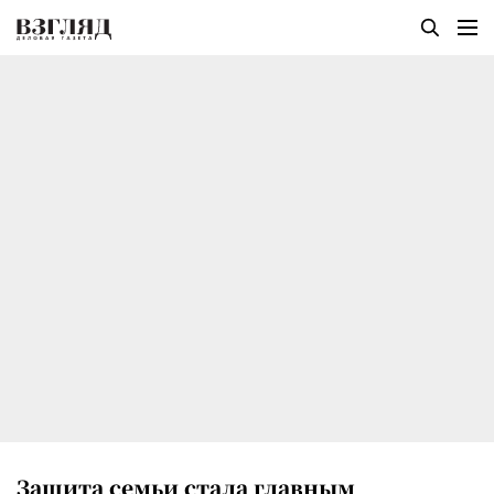
Защита семьи стала главным