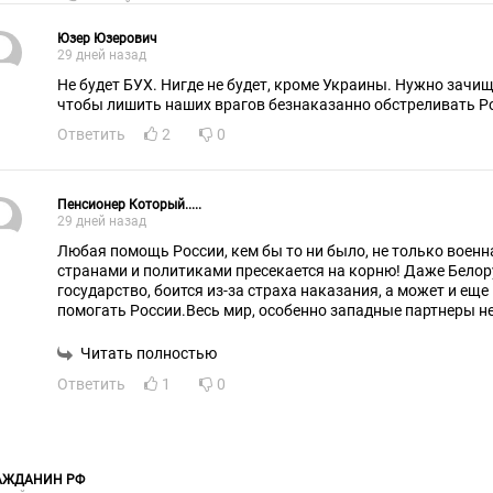
Юзер Юзерович
29 дней назад
Не будет БУХ. Нигде не будет, кроме Украины. Нужно зачищать Украину полностью,
чтобы лишить наших врагов безнаказанно обстреливать Р
Ответить
2
0
Пенсионер Который.....
29 дней назад
Любая помощь России, кем бы то ни было, не только военн
странами и политиками пресекается на корню! Даже Белор
государство, боится из-за страха наказания, а может и еще 
помогать России.Весь мир, особенно западные партнеры не
сил и финансов помогают укро-нацистам воевать против Рос
разу!!!, до сих пор не наказала!Запад ведет войну против н
Читать полностью
нацисты поддерживаемые западными партнерами соверша
Ответить
1
0
атаки против России и ее граждан, а Россия и то, только в 
территории Украины, но не по территории гейропы, Прибал
боится атаковать базы США, А ядерная держава Россия бо
АЖДАНИН РФ