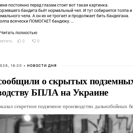
меня постоянно перед глазам стоит вот такая картинка.
орзевшего бандита бьёт нормальный чел. И тут собирается толпа и
рмального чела. А он их не трогает и продолжает бить бандюгана.
толпа всячески ПОМОГАЕТ бандюку.
 прикроет его своими телами, то кастет ему в руку вложит, то дубину
дкармливают его во время драки.
Читать полностью
нормальный чел только словами им грозит и продолжает бить ТОЛ
ветить
0
0
е исподтишка начинает пендели нормальному челу отпускать, плева
 и так далее...
ранная ассоциация, правда??
026, 18:20 •
НОВОСТИ ДНЯ
ообщили о скрытых подземных 
водству БПЛА на Украине
оказал секретное подземное производство дальнобойных б