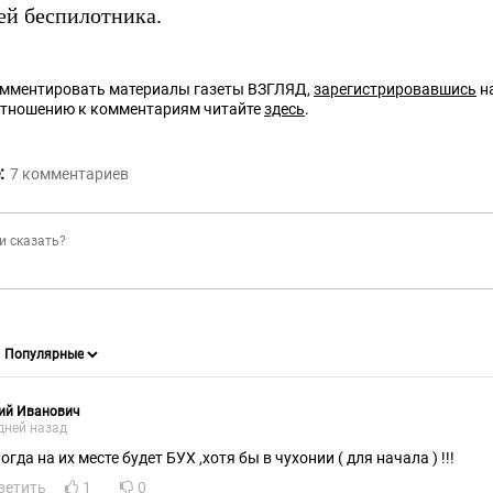
ей беспилотника.
омментировать материалы газеты ВЗГЛЯД,
зарегистрировавшись
на
отношению к комментариям читайте
здесь
.
:
7
комментариев
ий Иванович
дней назад
огда на их месте будет БУХ ,хотя бы в чухонии ( для начала ) !!!
ветить
1
0