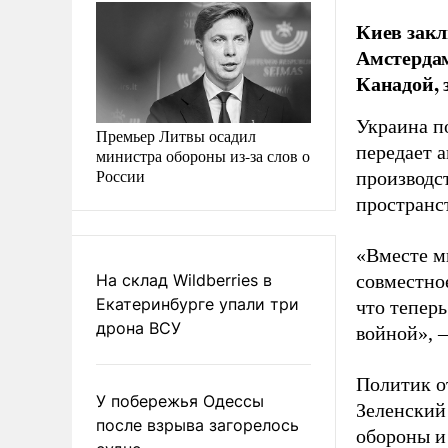
Киев закл
Амстердам
Канадой, 
Украина п
Премьер Литвы осадил
передает 
министра обороны из-за слов о
России
производс
пространс
«Вместе м
На склад Wildberries в
совместное
Екатеринбурге упали три
что тепер
дрона ВСУ
войной», 
Политик о
У побережья Одессы
Зеленский
после взрыва загорелось
обороны и