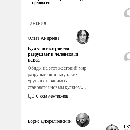
МНЕНИЯ
Ольга Андреева
Культ психотравмы
разрушает и человека, и
народ
Обиды на этот жестокий мир,
разрушающий нас, таких
хрупких и ранимых,
становятся новым культом,
постепенно вытесняя и
0 комментариев
отменяя традиционное
требование к человеку – быть
мужественным и твердым под
ударами судьбы, брать на себя
Борис Джерелиевский
ответственность, помогать
ГР