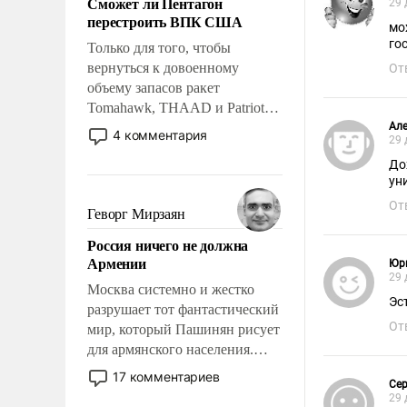
Сможет ли Пентагон
29 
слабым, идти вперед и
перестроить ВПК США
адаптироваться.
мо
го
Только для того, чтобы
вернуться к довоенному
От
объему запасов ракет
Tomahawk, THAAD и Patriot
США потребуется более трех
Але
4 комментария
29 
лет. Даже небольшая война с
До
Ираном опустошила
ун
американские арсеналы.
От
Сложившаяся ситуация
Геворг Мирзаян
означает многолетний период
Россия ничего не должна
уязвимости США, например,
Армении
Юр
перед Китаем.
29 
Москва системно и жестко
разрушает тот фантастический
От
мир, который Пашинян рисует
для армянского населения.
Мир, где политические
17 комментариев
Сер
прожекты будут безусловно
29 