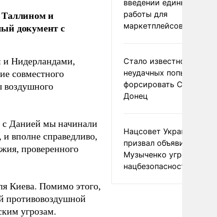
введении единых прави
 Таллином и
работы для
маркетплейсов в ЕАЭС
ный документ с
й и Нидерландами,
Стало известно о
неудачных попытках ВС
ие совместного
форсировать Северски
ы воздушного
Донец
 с Данией мы начинали
Нацсовет Украины по Т
 и вполне справедливо,
призвал объявить
ужия, проверенного
Музыченко угрозой
нацбезопасности
ля Киева. Помимо этого,
ой противовоздушной
ским угрозам.