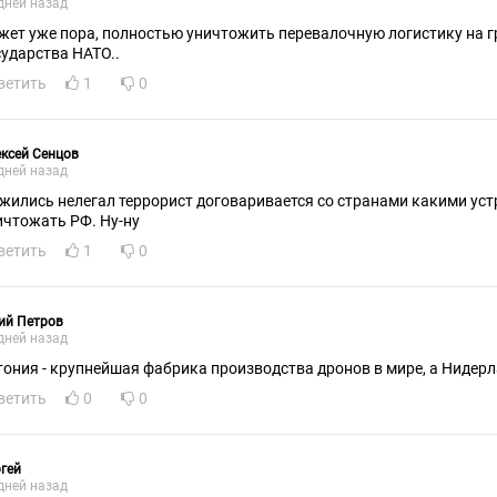
дней назад
жет уже пора, полностью уничтожить перевалочную логистику на г
сударства НАТО..
ветить
1
0
ксей Сенцов
дней назад
жились нелегал террорист договаривается со странами какими уст
ичтожать РФ. Ну-ну
ветить
1
0
ий Петров
дней назад
ветить
0
0
гей
дней назад