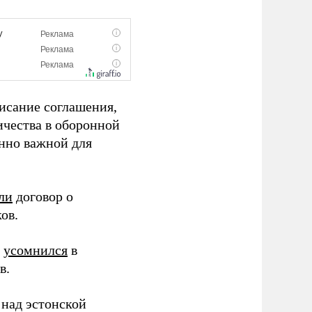
исание соглашения,
ичества в оборонной
енно важной для
ли
договор о
ов.
л
усомнился
в
в.
над эстонской