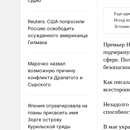
судно
Reuters: США попросили
Россию освободить
осужденного американца
Гилмана
Премьер Н
подчеркнув
сфере. По
Марочко назвал
безопасно
возможную причину
конфликта Драпатого и
Как писал
Сырского
всесторон
Незадолго
Япония отреагировала на
способнос
планы присвоить имя
Зорге острову
В мае укр
Курильской гряды