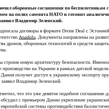
ючил оборонные соглашения по беспилотникам с
ом на полях саммита НАТО и готовит аналогич
заявил Владимир Зеленский.
одписала договоры в формате Drone Deal с Эстоние
агентство
Anadolu
. Документы направлены на развит
тва дронов, оборонных технологий и средств защит
тва.
ы строим новую архитектуру безопасности. Именно
 производство на Украине в рамках датской модели,
ь Дания получит доступ к украинскому экспорту ор
– заявил Владимир Зеленский.
тметил, что это уже девятое подобное соглашение д
 обсудил с премьером Дании укрепление украинск
 европейской системы противодействия баллистиче