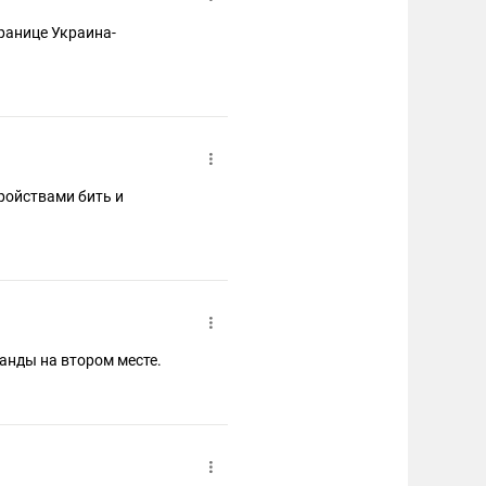
ранице Украина-
ройствами бить и
Эстония - крупнейшая фабрика производства дронов в мире, а Нидерланды на втором месте.