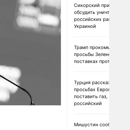
Сикорский призвал
обсудить уничтожение
российских ракет над
Украиной
Трамп прокомментиров
просьбы Зеленского о
поставках противораке
Турция рассказала о
просьбах Европы
поставить газ, но не
российский
Мишустин сообщил о