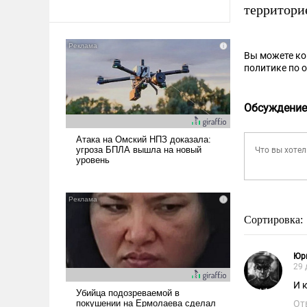
территори
Вы можете к
политике по 
Обсуждение
Сортировка:
Юр
29 
И к
От