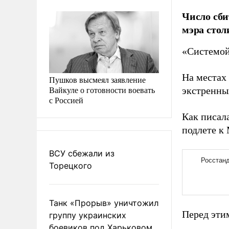
Число сби
мэра стол
«Системой
На местах
Пушков высмеял заявление
Вайкуле о готовности воевать
экстренны
с Россией
Как писал
подлете к
ВСУ сбежали из
Торецкого
Танк «Прорыв» уничтожил
Перед эт
группу украинских
боевиков под Харьковом