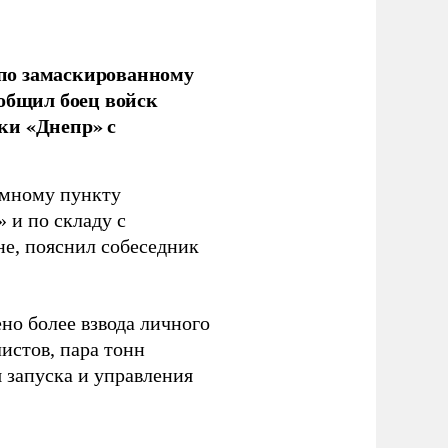
по замаскированному
ообщил боец войск
ки «Днепр» с
емному пункту
 и по складу с
не, пояснил собеседник
но более взвода личного
истов, пара тонн
я запуска и управления