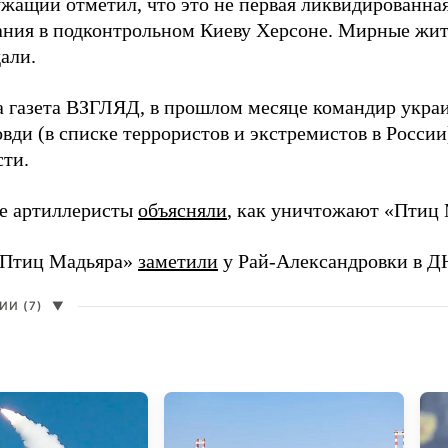
жащий отметил, что это не первая ликвидированная
ния в подконтрольном Киеву Херсоне. Мирные жите
али.
а газета ВЗГЛЯД, в прошлом месяце командир укра
вди (в списке террористов и экстремистов в Росси
сти.
е артиллеристы
объясняли
, как уничтожают «Птиц 
«Птиц Мадьяра»
заметили
у Рай-Александровки в Д
И (7)
▼