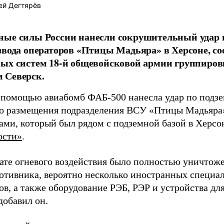
ей Дегтярёв
ные силы России нанесли сокрушительный удар 
звода операторов «Птицы Мадьяра» в Херсоне, с
ых систем 18-й общевойсковой армии группиров
 Северск.
 помощью авиабомб ФАБ-500 нанесла удар по подз
о размещения подразделения ВСУ «Птицы Мадьяра»
ами, который был рядом с подземной базой в Херсо
ости»
.
тате огневого воздействия было полностью уничтоже
ротивника, вероятно несколько иностранных специал
в, а также оборудование РЭБ, РЭР и устройства дл
добавил он.