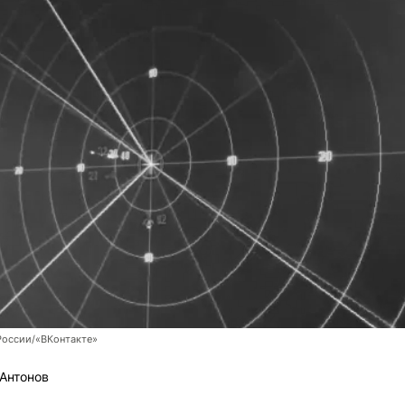
оссии/«ВКонтакте»
Антонов