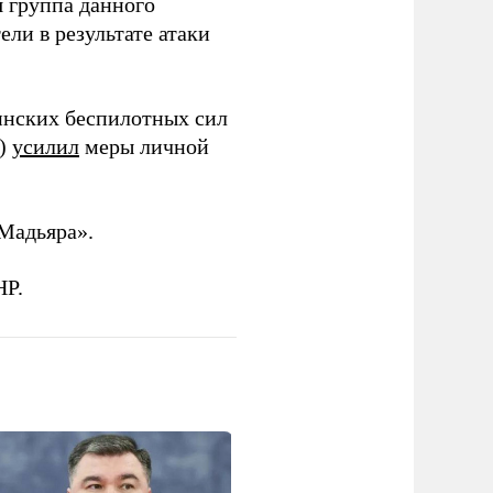
 группа данного
ли в результате атаки
инских беспилотных сил
и)
усилил
меры личной
Мадьяра».
НР.