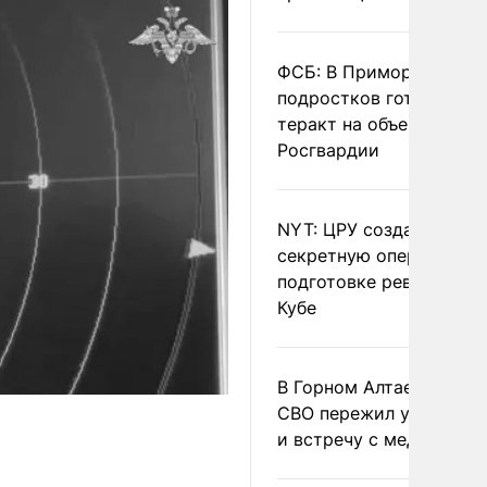
ФСБ: В Приморье трое
подростков готовили
теракт на объекте
Росгвардии
NYT: ЦРУ создало
секретную опергруппу 
подготовке революции 
Кубе
В Горном Алтае участн
СВО пережил удар мол
и встречу с медведем