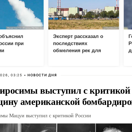
 объяснил
Эксперт рассказал о
Г
оссии при
последствиях
Р
ии
обмеления рек для
д
еских центров в
Европы и Украины
п
п
026, 03:25 •
НОВОСТИ ДНЯ
иросимы выступил с критикой 
щину американской бомбардир
мы Мацуи выступил с критикой России