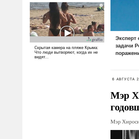
голову мысль: хорошо бы
продемонстрировать, что
Украина вступила в
вооруженное противостояние
с Ираном.
Эксперт
задачи Р
поражен
логистич
Киеве
6 АВГУСТА 2
Мэр Х
годов
Мэр Хироси