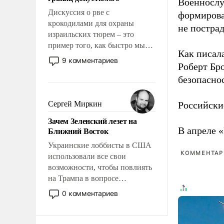
Военнослу
отвечать.
Дискуссия о рве с
формирова
крокодилами для охраны
не пострад
израильских тюрем – это
пример того, как быстро мы
Как писал
двигаемся по пути
9 комментариев
Роберт Бро
революционных изменений.
То, что несколько лет назад
безопасно
было образом для
псевдонаучной фантастики,
Сергей Миркин
Российски
стало всерьез обсуждаемой
Зачем Зеленский лезет на
идеей.
Ближний Восток
В апреле 
Украинские лоббисты в США
КОММЕНТАРИ
использовали все свои
возможности, чтобы повлиять
на Трампа в вопросе
предоставления вооружений
0 комментариев
своим нанимателям. Вероятно,
кому-то из тех, кто
консультирует Киев, пришла в