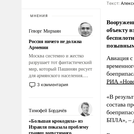
Tекст:
Алекс
МНЕНИЯ
Вооружен
объекту в
Геворг Мирзаян
беспилотн
Россия ничего не должна
позывным
Армении
Москва системно и жестко
Авиация с
разрушает тот фантастический
временног
мир, который Пашинян рисует
боеприпас
для армянского населения.
РИА «Нов
Мир, где этому населению все
3 комментария
должны просто по
определению, где его
«В резуль
политические прожекты будут
состава п
беспрекословно оплачиваться
Тимофей Бордачёв
боеприпасо
за счет российских
БПЛА», – 
«Большая крокодила» из
налогоплательщиков и где за
Израиля показала проблему
свои поступки не нужно
границ допустимого