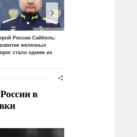
ерой России Сайбель:
В Горном Алтае
азвитие железных
участник СВО пережил
орог стало одним из
удар молнии и встречу 
риоритетов Народной
медведем
рограммы ЕР
России в
овки