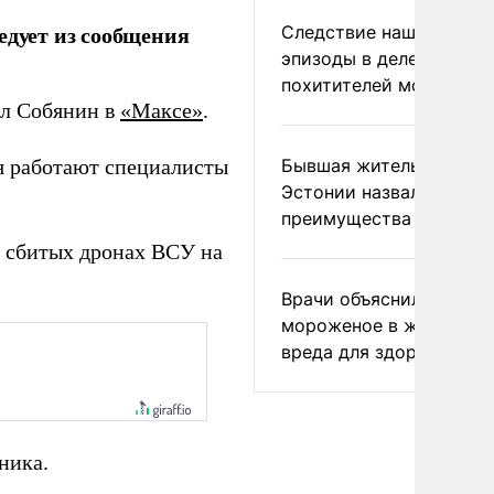
едует из сообщения
Следствие нашло новы
эпизоды в деле
похитителей москвичек
л Собянин в
«Максе»
.
Бывшая жительница
я работают специалисты
Эстонии назвала главн
преимущества России
 сбитых дронах ВСУ на
Врачи объяснили, как е
мороженое в жару без
вреда для здоровья
ника.