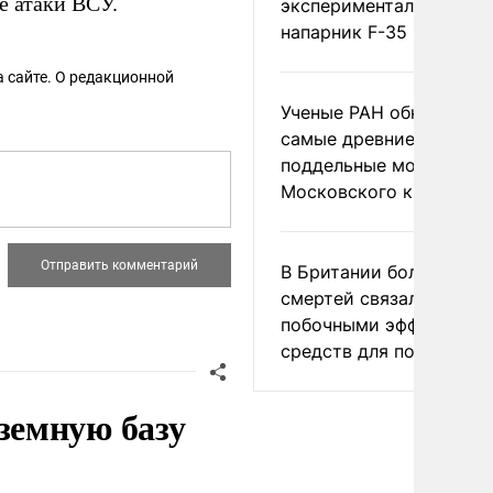
е атаки ВСУ.
экспериментальный др
напарник F-35
 сайте. О редакционной
Ученые РАН обнаружил
самые древние
поддельные монеты
Московского княжеств
В Британии более ста
смертей связали с
побочными эффектами
средств для похудения
земную базу