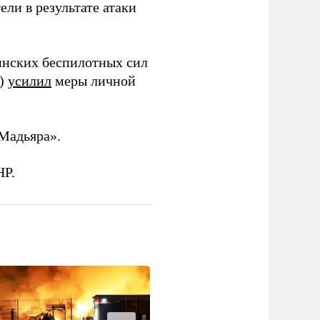
ли в результате атаки
инских беспилотных сил
и)
усилил
меры личной
Мадьяра».
НР.