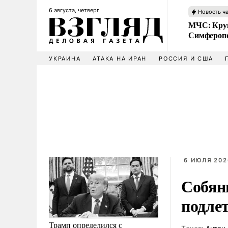
6 августа, четверг
Новость ч
МЧС: Кру
Симфероп
УКРАИНА
АТАКА НА ИРАН
РОССИЯ И США
6 ИЮЛЯ 202
Собян
подле
Трамп определился с