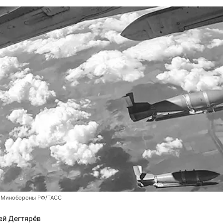
 Минобороны РФ/ТАСС
ей Дегтярёв