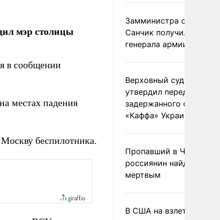
Замминистра обороны
щил мэр столицы
Санчик получил звание
генерала армии
я в сообщении
Верховный суд Швеции
утвердил передачу
на местах падения
задержанного сухогруз
«Каффа» Украине
 Москву беспилотника.
Пропавший в Черногор
россиянин найден
мертвым
В США на взлете разби