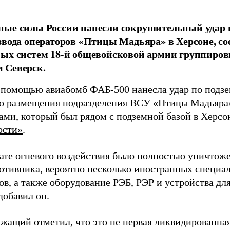
ные силы России нанесли сокрушительный удар 
звода операторов «Птицы Мадьяра» в Херсоне, с
ых систем 18-й общевойсковой армии группиров
 Северск.
 помощью авиабомб ФАБ-500 нанесла удар по подз
о размещения подразделения ВСУ «Птицы Мадьяра»
ами, который был рядом с подземной базой в Херсо
ости»
.
тате огневого воздействия было полностью уничтоже
ротивника, вероятно несколько иностранных специал
в, а также оборудование РЭБ, РЭР и устройства дл
добавил он.
жащий отметил, что это не первая ликвидированная