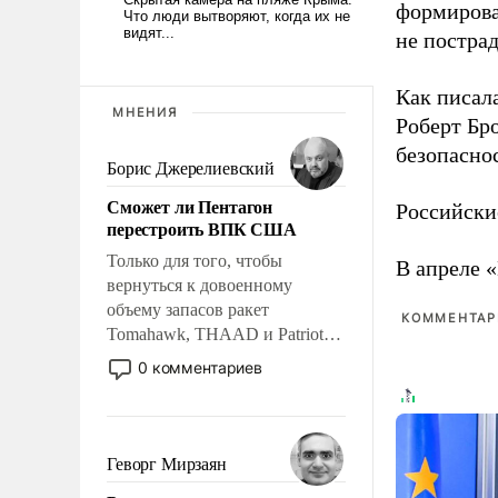
формирова
не пострад
Как писал
МНЕНИЯ
Роберт Бро
безопасно
Борис Джерелиевский
Сможет ли Пентагон
Российски
перестроить ВПК США
Только для того, чтобы
В апреле 
вернуться к довоенному
объему запасов ракет
КОММЕНТАРИ
Tomahawk, THAAD и Patriot
США потребуется более трех
0 комментариев
лет. Даже небольшая война с
Ираном опустошила
американские арсеналы.
Сложившаяся ситуация
Геворг Мирзаян
означает многолетний период