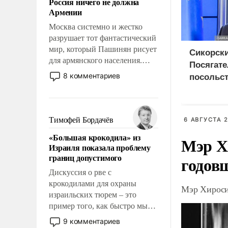
Россия ничего не должна
уязвимости США, например,
Армении
перед Китаем.
Москва системно и жестко
разрушает тот фантастический
мир, который Пашинян рисует
Сикорски
для армянского населения.
Посягате
Мир, где этому населению все
8 комментариев
посольст
должны просто по
грозит 
определению, где его
дипотно
политические прожекты будут
беспрекословно оплачиваться
Тимофей Бордачёв
6 АВГУСТА 2
за счет российских
«Большая крокодила» из
Мэр Х
налогоплательщиков и где за
Израиля показала проблему
свои поступки не нужно
границ допустимого
годов
отвечать.
Дискуссия о рве с
крокодилами для охраны
Мэр Хироси
израильских тюрем – это
пример того, как быстро мы
двигаемся по пути
9 комментариев