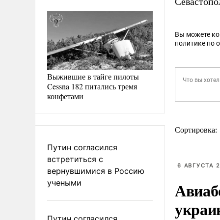
Севастопо
Вы можете к
политике по 
Выжившие в тайге пилоты
Cessna 182 питались тремя
конфетами
Сортировка:
Путин согласился
встретиться с
6 АВГУСТА 2
вернувшимися в Россию
учеными
Авиаб
украи
Путин согласился