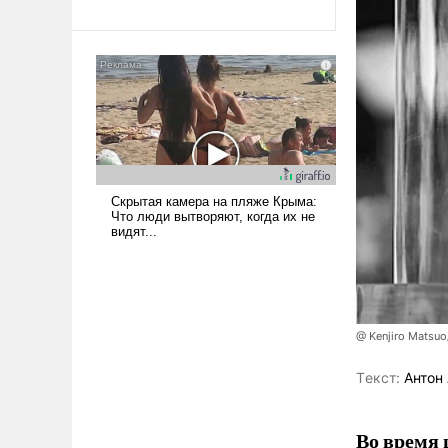
революционных изменений.
То, что несколько лет назад
было образом для
псевдонаучной фантастики,
стало всерьез обсуждаемой
идеей.
@ Kenjiro Matsuo
Tекст:
Антон 
Во время 