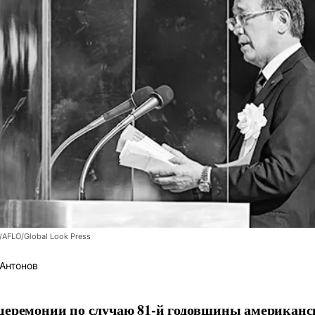
/AFLO/Global Look Press
Антонов
церемонии по случаю 81-й годовщины американс