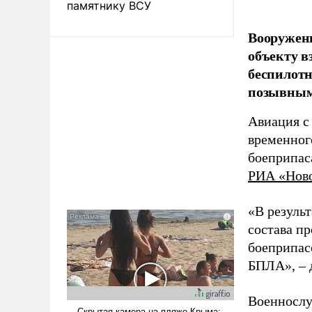
памятнику ВСУ
Вооружен
объекту в
беспилотн
позывным
Авиация с
временног
боеприпас
РИА «Нов
«В резуль
состава п
боеприпасо
БПЛА», – 
Военнослу