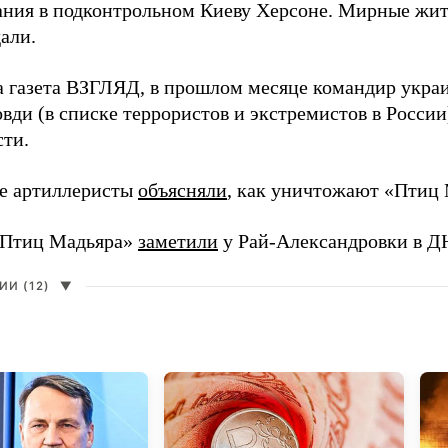
ния в подконтрольном Киеву Херсоне. Мирные жите
али.
а газета ВЗГЛЯД, в прошлом месяце командир укра
вди (в списке террористов и экстремистов в Росси
сти.
е артиллеристы
объясняли
, как уничтожают «Птиц 
«Птиц Мадьяра»
заметили
у Рай-Александровки в Д
И (12)
▼