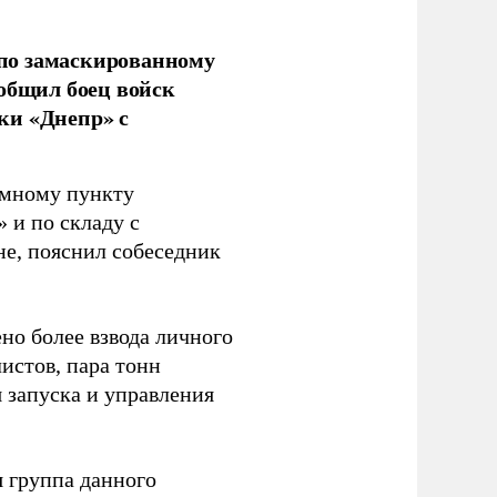
по замаскированному
ообщил боец войск
ки «Днепр» с
емному пункту
 и по складу с
не, пояснил собеседник
но более взвода личного
истов, пара тонн
я запуска и управления
 группа данного