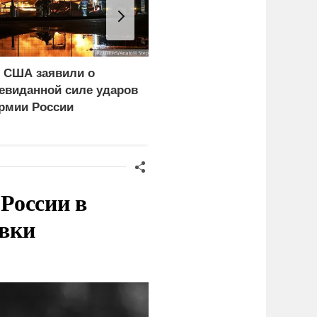
 США заявили о
WP: Трамп отчитал
евиданной силе ударов
Хегсета за нехватку
рмии России
ракет
России в
овки