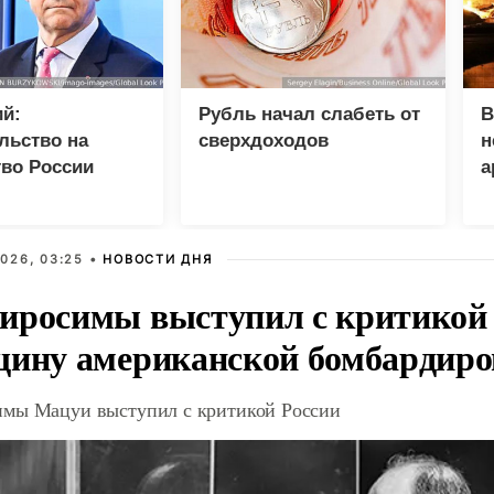
й:
Рубль начал слабеть от
В
льство на
сверхдоходов
н
во России
а
разрывом
шений
026, 03:25 •
НОВОСТИ ДНЯ
иросимы выступил с критикой 
щину американской бомбардир
мы Мацуи выступил с критикой России