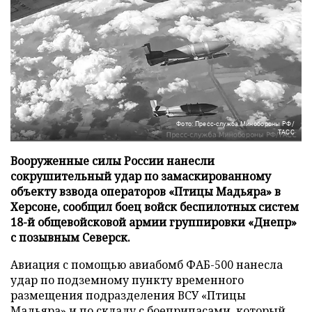
Фото: Пресс-служба Минобороны РФ/
ТАСС
Вооруженные силы России нанесли
сокрушительный удар по замаскированному
объекту взвода операторов «Птицы Мадьяра» в
Херсоне, сообщил боец войск беспилотных систем
18-й общевойсковой армии группировки «Днепр»
с позывным Северск.
Авиация с помощью авиабомб ФАБ-500 нанесла
удар по подземному пункту временного
размещения подразделения ВСУ «Птицы
Мадьяра» и по складу с боеприпасами, который