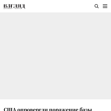
США опровергли поражение базы