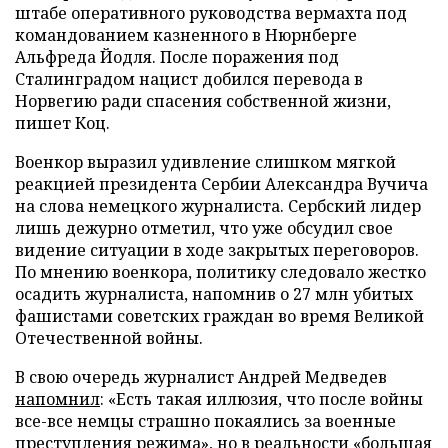
штабе оперативного руководства вермахта под
командованием казненного в Нюрнберге
Альфреда Йодля. После поражения под
Сталинградом нацист добился перевода в
Норвегию ради спасения собственной жизни,
пишет Коц.
Военкор выразил удивление слишком мягкой
реакцией президента Сербии Александра Вучича
на слова немецкого журналиста. Сербский лидер
лишь дежурно отметил, что уже обсудил свое
видение ситуации в ходе закрытых переговоров.
По мнению военкора, политику следовало жестко
осадить журналиста, напомнив о 27 млн убитых
фашистами советских граждан во время Великой
Отечественной войны.
В свою очередь журналист Андрей Медведев
напомнил
: «Есть такая иллюзия, что после войны
все-все немцы страшно покаялись за военные
преступления режима», но в реальности «большая