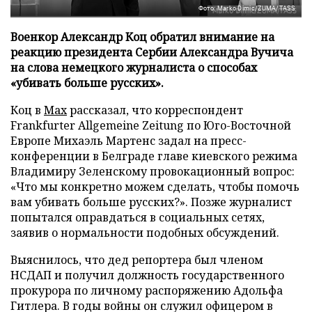
Фото: Marko Dimic/ZUMA/TASS
Военкор Александр Коц обратил внимание на
реакцию президента Сербии Александра Вучича
на слова немецкого журналиста о способах
«убивать больше русских».
Коц в
Мах
рассказал, что корреспондент
Frankfurter Allgemeine Zeitung по Юго-Восточной
Европе Михаэль Мартенс задал на пресс-
конференции в Белграде главе киевского режима
Владимиру Зеленскому провокационный вопрос:
«Что мы конкретно можем сделать, чтобы помочь
вам убивать больше русских?». Позже журналист
попытался оправдаться в социальных сетях,
заявив о нормальности подобных обсуждений.
Выяснилось, что дед репортера был членом
НСДАП и получил должность государственного
прокурора по личному распоряжению Адольфа
Гитлера. В годы войны он служил офицером в