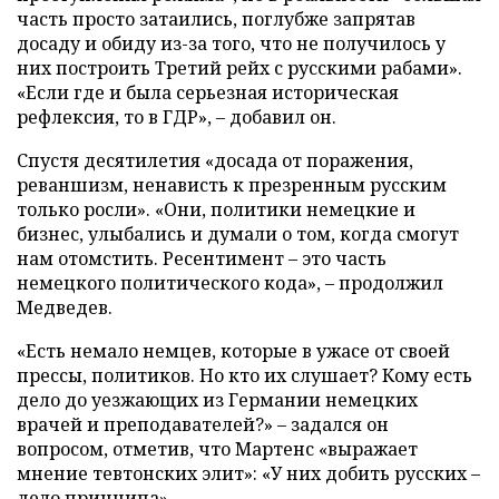
часть просто затаились, поглубже запрятав
досаду и обиду из-за того, что не получилось у
них построить Третий рейх с русскими рабами».
«Если где и была серьезная историческая
рефлексия, то в ГДР», – добавил он.
Спустя десятилетия «досада от поражения,
реваншизм, ненависть к презренным русским
только росли». «Они, политики немецкие и
бизнес, улыбались и думали о том, когда смогут
нам отомстить. Ресентимент – это часть
немецкого политического кода», – продолжил
Медведев.
«Есть немало немцев, которые в ужасе от своей
прессы, политиков. Но кто их слушает? Кому есть
дело до уезжающих из Германии немецких
врачей и преподавателей?» – задался он
вопросом, отметив, что Мартенс «выражает
мнение тевтонских элит»: «У них добить русских –
дело принципа».