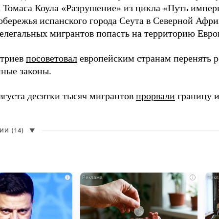
 Томаса Коула «Разрушение» из цикла «Путь импе
обережья испанского города Сеута в Северной Афри
елегальных мигрантов попасть на территорию Евро
итриев
посоветовал
европейским странам перенять 
ные законы.
августа десятки тысяч мигрантов
прорвали
границу и
И (14)
▼
i
i