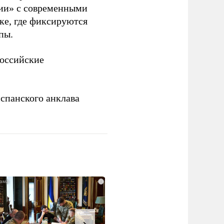
рии» с современными
ке, где фиксируются
пы.
российские
спанского анклава
i