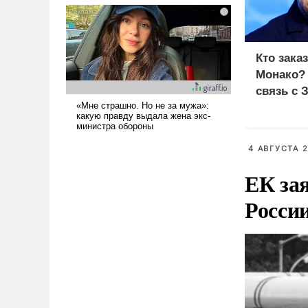
псевдонаучной фантастики,
стало всерьез обсуждаемой
идеей.
Кто зака
Монако?
связь с 
4 АВГУСТА 2
ЕК зая
Росси