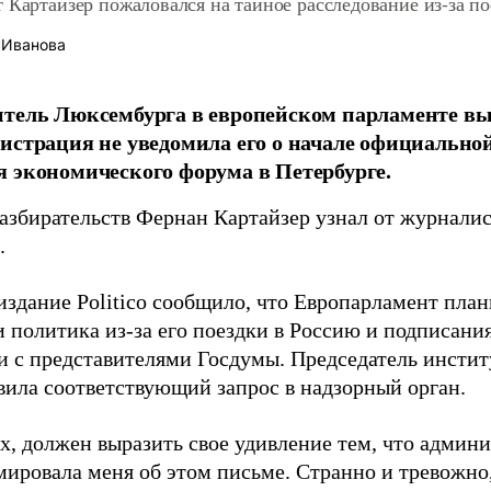
т Картайзер пожаловался на тайное расследование из-за 
 Иванова
тель Люксембурга в европейском парламенте вы
истрация не уведомила его о начале официально
 экономического форума в Петербурге.
разбирательств Фернан Картайзер узнал от журналис
.
здание Politico сообщило, что Европарламент план
 политика из-за его поездки в Россию и подписани
и с представителями Госдумы. Председатель инсти
вила соответствующий запрос в надзорный орган.
х, должен выразить свое удивление тем, что админ
ировала меня об этом письме. Странно и тревожно,