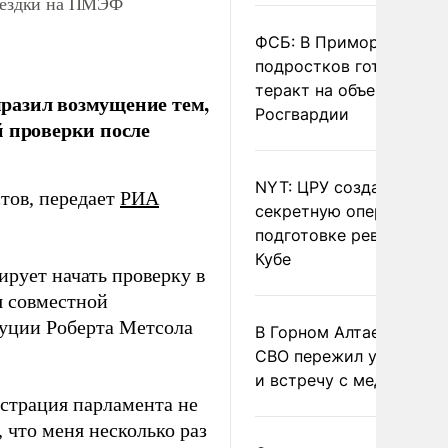
поездки на ПМЭФ
ФСБ: В Приморье трое
подростков готовили
теракт на объекте
разил возмущение тем,
Росгвардии
й проверки после
NYT: ЦРУ создало
тов, передает
РИА
секретную опергруппу 
подготовке революции 
Кубе
ирует начать проверку в
я совместной
туции Роберта Метсола
В Горном Алтае участн
СВО пережил удар мол
и встречу с медведем
истрация парламента не
 что меня несколько раз