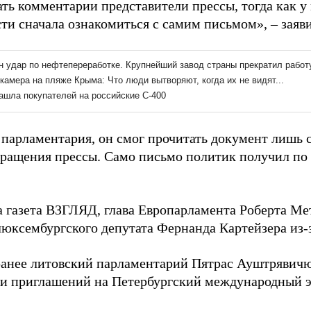
ать комментарии представители прессы, тогда как у
ти сначала ознакомиться с самим письмом», – заяви
 парламентария, он смог прочитать документ лишь с
бращения прессы. Само письмо политик получил п
а газета ВЗГЛЯД, глава Европарламента Роберта М
юксембургского депутата Фернанда Картейзера из-з
анее литовский парламентарий Пятрас Ауштрявич
ки приглашений на Петербургский международный 