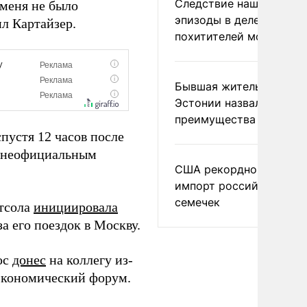
Следствие нашло новы
 меня не было
эпизоды в деле
л Картайзер.
похитителей москвичек
Бывшая жительница
Эстонии назвала главн
преимущества России
пустя 12 часов после
о неофициальным
США рекордно нарасти
импорт российских
семечек
етсола
инициировала
а его поездок в Москву.
юс
донес
на коллегу из-
экономический форум.