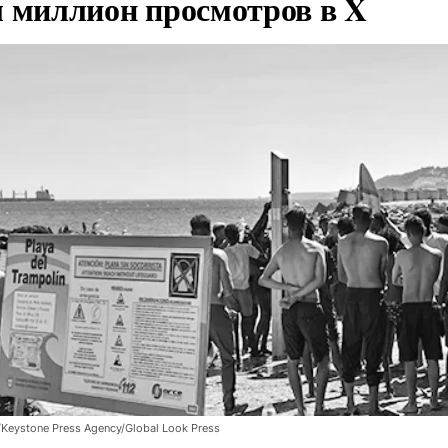
л миллион просмотров в X
/Keystone Press Agency/Global Look Press