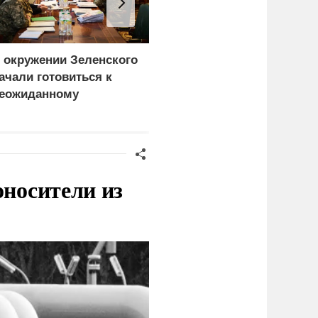
 окружении Зеленского
Атака на Омский НПЗ
ачали готовиться к
доказала: угроза БПЛА
еожиданному
вышла на новый
ценарию
уровень
оносители из