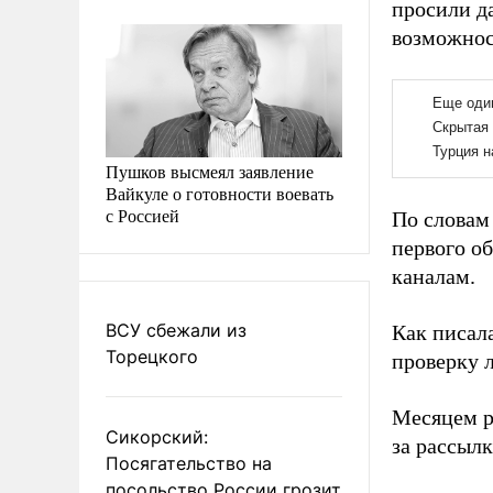
просили д
возможнос
Пушков высмеял заявление
Вайкуле о готовности воевать
с Россией
По словам
первого о
каналам.
ВСУ сбежали из
Как писал
Торецкого
проверку л
Месяцем р
Сикорский:
за рассыл
Посягательство на
посольство России грозит