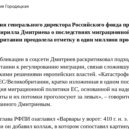
ия Городецкая
я генерального директора Российского фонда 
ирилла Дмитриева о последствиях миграционно
ритании преодолела отметку в один миллион про
убликации в соцсети Дмитриев раскритиковал подхо
тании к регулированию миграции, связав сложивш
кими решениями европейских властей. «Катастроф
ЕС/Великобритании, кратко изложенная в одном пос
ия миграционной политики ЕС, основанной на наде
ты и их потомки проголосуют за левых», – говоритс
анного Дмитриевым.
глава РФПИ озаглавил «Варвары у ворот: 410 г. н. э
и он добавил коллаж, в котором сопоставил картин