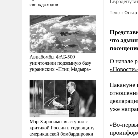
Евродепута
сверхдоходов
Tекст:
Ольга
Представи
что админ
посещения
Авиабомбы ФАБ-500
О начале 
уничтожили подземную базу
украинских «Птиц Мадьяра»
«Новости»
Накануне и
отношении
деклараци
уже напра
Мэр Хиросимы выступил с
«Во-первы
критикой России в годовщину
проинформ
американской бомбардировки