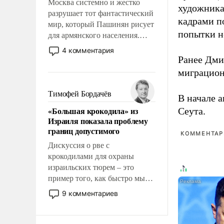
Москва системно и жестко
художника
разрушает тот фантастический
кадрами п
мир, который Пашинян рисует
попытки н
для армянского населения.
Мир, где этому населению все
4 комментария
должны просто по
Ранее Дм
определению, где его
миграцион
политические прожекты будут
беспрекословно оплачиваться
Тимофей Бордачёв
В начале 
за счет российских
«Большая крокодила» из
Сеута.
налогоплательщиков и где за
Израиля показала проблему
свои поступки не нужно
границ допустимого
отвечать.
КОММЕНТАРИ
Дискуссия о рве с
крокодилами для охраны
израильских тюрем – это
пример того, как быстро мы
двигаемся по пути
9 комментариев
революционных изменений.
То, что несколько лет назад
было образом для