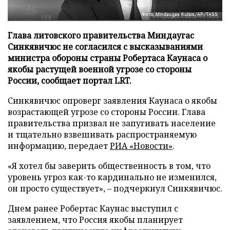
Фото: Mindaugas Kulbis/AP/TASS
Глава литовского правительства Миндаугас
Синкявичюс не согласился с высказываниями
министра обороны страны Робертаса Каунаса о
якобы растущей военной угрозе со стороны
России, сообщает портал LRT.
Синкявичюс опроверг заявления Каунаса о якобы
возрастающей угрозе со стороны России. Глава
правительства призвал не запугивать население
и тщательно взвешивать распространяемую
информацию, передает
РИА «Новости»
.
«Я хотел бы заверить общественность в том, что
уровень угроз как-то кардинально не изменился,
он просто существует», – подчеркнул Синкявичюс.
Днем ранее Робертас Каунас выступил с
заявлением, что Россия якобы планирует