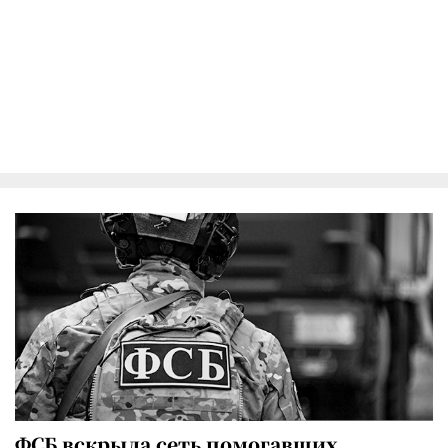
ФСБ вскрыла сеть помогавших