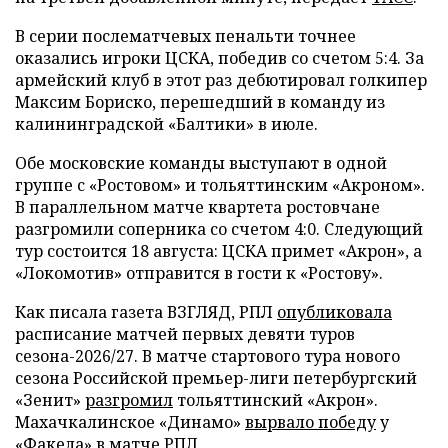
В серии послематчевых пенальти точнее
оказались игроки ЦСКА, победив со счетом 5:4. За
армейский клуб в этот раз дебютировал голкипер
Максим Бориско, перешедший в команду из
калининградской «Балтики» в июле.
Обе московские команды выступают в одной
группе с «Ростовом» и тольяттинским «Акроном».
В параллельном матче квартета ростовчане
разгромили соперника со счетом 4:0. Следующий
тур состоится 18 августа: ЦСКА примет «Акрон», а
«Локомотив» отправится в гости к «Ростову».
Как писала газета ВЗГЛЯД, РПЛ
опубликовала
расписание матчей первых девяти туров
сезона-2026/27. В матче стартового тура нового
сезона Российской премьер-лиги петербургский
«Зенит»
разгромил
тольяттинский «Акрон».
Махачкалинское «Динамо»
вырвало победу
у
«Факела» в матче РПЛ.