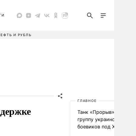
ТИ
НЕФТЬ И РУБЛЬ
ГЛАВНОЕ
ддержке
Танк «Прорыв» уничто
группу украинских
боевиков под Харьково