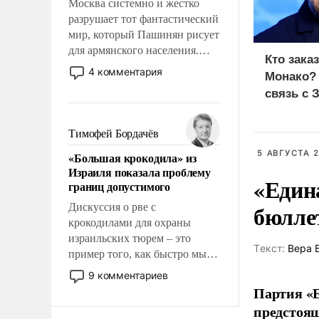
Москва системно и жестко
разрушает тот фантастический
мир, который Пашинян рисует
для армянского населения.
Кто зака
Мир, где этому населению все
4 комментария
Монако?
должны просто по
связь с 
определению, где его
политические прожекты будут
беспрекословно оплачиваться
Тимофей Бордачёв
за счет российских
5 АВГУСТА 2
«Большая крокодила» из
налогоплательщиков и где за
Израиля показала проблему
свои поступки не нужно
«Един
границ допустимого
отвечать.
бюлле
Дискуссия о рве с
крокодилами для охраны
израильских тюрем – это
Tекст:
Вера 
пример того, как быстро мы
двигаемся по пути
9 комментариев
революционных изменений.
Партия «Е
То, что несколько лет назад
предстоящ
было образом для