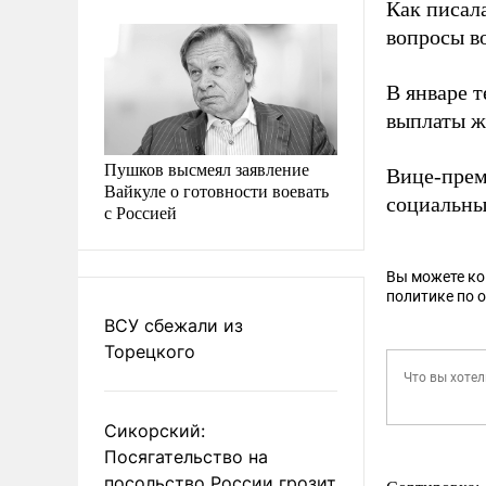
Как писал
вопросы в
В январе 
выплаты ж
Пушков высмеял заявление
Вице-прем
Вайкуле о готовности воевать
социальны
с Россией
Вы можете к
политике по 
ВСУ сбежали из
Торецкого
Сикорский:
Посягательство на
посольство России грозит