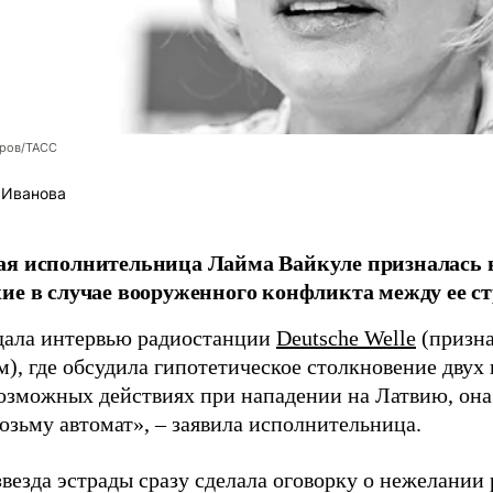
оров/ТАСС
 Иванова
я исполнительница Лайма Вайкуле призналась в
ие в случае вооруженного конфликта между ее ст
дала интервью радиостанции
Deutsche Welle
(призна
), где обсудила гипотетическое столкновение двух 
возможных действиях при нападении на Латвию, она
возьму автомат», – заявила исполнительница.
везда эстрады сразу сделала оговорку о нежелании