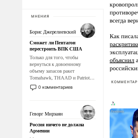
кровопрол
противоре
МНЕНИЯ
всегда вер
Борис Джерелиевский
Как писал
Сможет ли Пентагон
раскритик
перестроить ВПК США
эксплуата
Только для того, чтобы
объяснил
а
вернуться к довоенному
российски
объему запасов ракет
Tomahawk, THAAD и Patriot
КОММЕНТАРИ
США потребуется более трех
0 комментариев
лет. Даже небольшая война с
Ираном опустошила
американские арсеналы.
Сложившаяся ситуация
Геворг Мирзаян
означает многолетний период
Россия ничего не должна
уязвимости США, например,
Армении
перед Китаем.