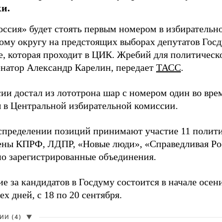
и.
оссия» будет стоять первым номером в избирательн
ому округу на предстоящих выборах депутатов Гос
е, которая проходит в ЦИК. Жребий для политическ
енатор Александр Карелин, передает
ТАСС
.
сии достал из лототрона шар с номером один во вр
 в Центральной избирательной комиссии.
аспределении позиций принимают участие 11 полити
ены КПРФ, ЛДПР, «Новые люди», «Справедливая Ро
о зарегистрированные объединения.
е за кандидатов в Госдуму состоится в начале осен
ех дней, с 18 по 20 сентября.
И (4)
▼