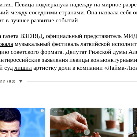
ития. Певица подчеркнула надежду на мирное раз
чий между соседними странами. Она назвала себя 
ит в лучшее развитие событий.
а газета ВЗГЛЯД, официальный представитель МИД
овала
музыкальный фестиваль латвийской исполнит
цию советского формата. Депутат Рижской думы Ал
нтироссийские заявления певицы конъюнктурными
й суд
лишил
артистку доли в компании «Лайма-Люк
И (83)
▼
i
i