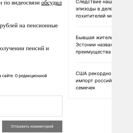
Следствие нашло новы
н по видеосвязи
обсудил
эпизоды в деле
похитителей москвичек
 рублей на пенсионные
Бывшая жительница
Эстонии назвала главн
олучении пенсий и
преимущества России
США рекордно нарасти
 сайте. О редакционной
импорт российских
семечек