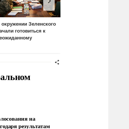
 окружении Зеленского
Атака на Омский НПЗ
ачали готовиться к
доказала: угроза БПЛА
еожиданному
вышла на новый
ценарию
уровень
ральном
олосования на
годаря результатам