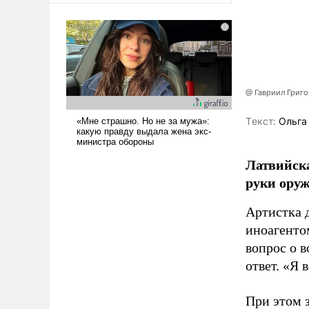
@ Гавриил Григ
Tекст:
Ольга
Латвийска
руки оруж
Артистка 
иноагентом
вопрос о 
ответ. «Я 
При этом з