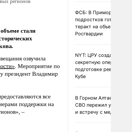
овых регионов
ФСБ: В Приморье трое
подростков готовили
теракт на объекте
 объеме стали
Росгвардии
сторических
кова.
NYT: ЦРУ создало
овещания озвучила
секретную опергруппу 
ости»
. Мероприятие по
подготовке революции 
ту президент Владимир
Кубе
предоставляются все
В Горном Алтае участн
мерами поддержки на
СВО пережил удар мол
ионов», –
и встречу с медведем