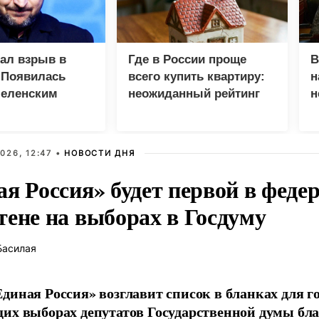
зал взрыв в
Где в России проще
В
 Появилась
всего купить квартиру:
н
Зеленским
неожиданный рейтинг
н
с
026, 12:47 •
НОВОСТИ ДНЯ
ая Россия» будет первой в феде
тене на выборах в Госдуму
Басилая
диная Россия» возглавит список в бланках для г
их выборах депутатов Государственной думы бла