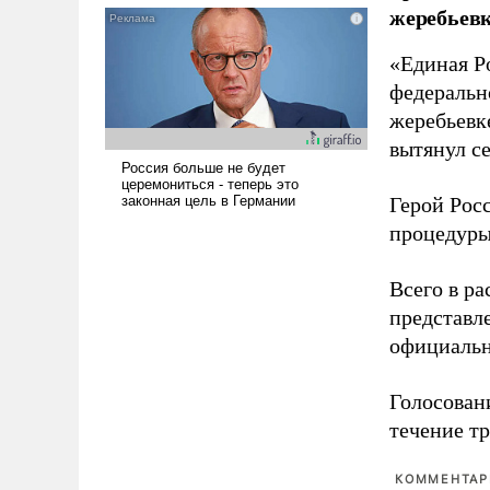
жеребьевк
псевдонаучной фантастики,
стало всерьез обсуждаемой
«Единая Р
идеей.
федеральн
жеребьевк
вытянул с
Герой Рос
процедуры
Всего в р
представл
официальн
Голосовани
течение тр
КОММЕНТАРИ