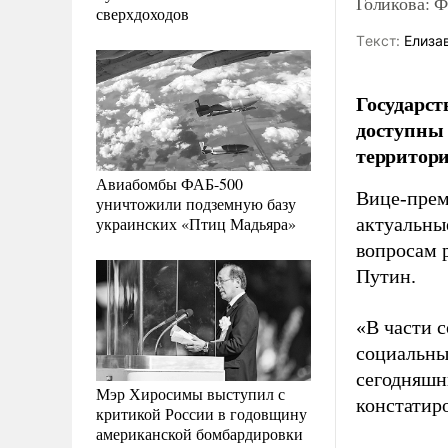
Голикова: 
сверхдоходов
Tекст:
Елиза
Государст
доступны 
территори
Авиабомбы ФАБ-500
Вице-прем
уничтожили подземную базу
украинских «Птиц Мадьяра»
актуальны
вопросам 
Путин.
«В части 
социальны
сегодняшн
Мэр Хиросимы выступил с
констатиро
критикой России в годовщину
американской бомбардировки