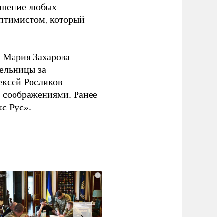
решение любых
оптимистом, который
 Мария Захарова
ельницы за
ексей Росликов
 соображениями. Ранее
с Рус».
i