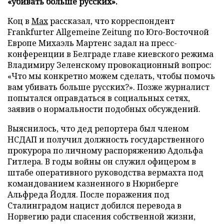
«убивать больше русских».
Коц в
Мах
рассказал, что корреспондент
Frankfurter Allgemeine Zeitung по Юго-Восточной
Европе Михаэль Мартенс задал на пресс-
конференции в Белграде главе киевского режима
Владимиру Зеленскому провокационный вопрос:
«Что мы конкретно можем сделать, чтобы помочь
вам убивать больше русских?». Позже журналист
попытался оправдаться в социальных сетях,
заявив о нормальности подобных обсуждений.
Выяснилось, что дед репортера был членом
НСДАП и получил должность государственного
прокурора по личному распоряжению Адольфа
Гитлера. В годы войны он служил офицером в
штабе оперативного руководства вермахта под
командованием казненного в Нюрнберге
Альфреда Йодля. После поражения под
Сталинградом нацист добился перевода в
Норвегию ради спасения собственной жизни,