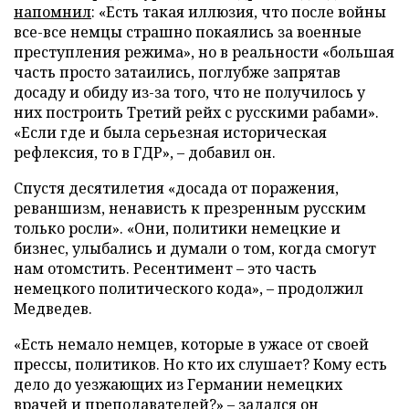
напомнил
: «Есть такая иллюзия, что после войны
все-все немцы страшно покаялись за военные
преступления режима», но в реальности «большая
часть просто затаились, поглубже запрятав
досаду и обиду из-за того, что не получилось у
них построить Третий рейх с русскими рабами».
«Если где и была серьезная историческая
рефлексия, то в ГДР», – добавил он.
Спустя десятилетия «досада от поражения,
реваншизм, ненависть к презренным русским
только росли». «Они, политики немецкие и
бизнес, улыбались и думали о том, когда смогут
нам отомстить. Ресентимент – это часть
немецкого политического кода», – продолжил
Медведев.
«Есть немало немцев, которые в ужасе от своей
прессы, политиков. Но кто их слушает? Кому есть
дело до уезжающих из Германии немецких
врачей и преподавателей?» – задался он