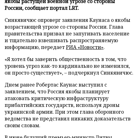
якобы растущей военной угрозе со стороны
России, сообщает портал LRT.
Синкявичюс опроверг заявления Каунаса о якобы
возрастающей угрозе со стороны России. Глава
правительства призвал не запугивать население
и тщательно взвешивать распространяемую
информацию, передает
РИА «Новости»
.
«Я хотел бы заверить общественность в том, что
уровень угроз как-то кардинально не изменился,
он просто существует», – подчеркнул Синкявичюс.
Днем ранее Робертас Каунас выступил с
заявлением, что Россия якобы планирует
атаковать критическую инфраструктуру
прибалтийских государств, используя дроны
украинской армии. При этом глава оборонного
ведомства не представил никаких доказательств
своим словам.
В июне будущий премьер-министр Литвы