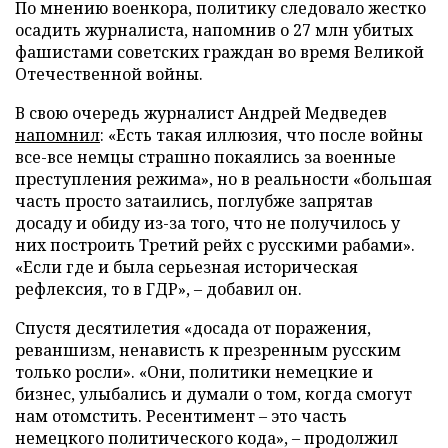
По мнению военкора, политику следовало жестко
осадить журналиста, напомнив о 27 млн убитых
фашистами советских граждан во время Великой
Отечественной войны.
В свою очередь журналист Андрей Медведев
напомнил
: «Есть такая иллюзия, что после войны
все-все немцы страшно покаялись за военные
преступления режима», но в реальности «большая
часть просто затаились, поглубже запрятав
досаду и обиду из-за того, что не получилось у
них построить Третий рейх с русскими рабами».
«Если где и была серьезная историческая
рефлексия, то в ГДР», – добавил он.
Спустя десятилетия «досада от поражения,
реваншизм, ненависть к презренным русским
только росли». «Они, политики немецкие и
бизнес, улыбались и думали о том, когда смогут
нам отомстить. Ресентимент – это часть
немецкого политического кода», – продолжил