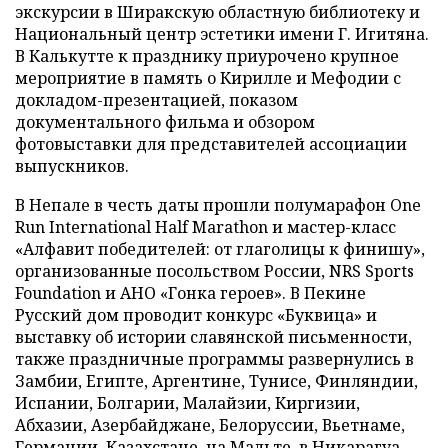
экскурсии в Ширакскую областную библиотеку и
Национальный центр эстетики имени Г. Игитяна.
В Калькутте к празднику приурочено крупное
мероприятие в память о Кирилле и Мефодии с
докладом-презентацией, показом
документального фильма и обзором
фотовыставки для представителей ассоциации
выпускников.
В Непале в честь даты прошли полумарафон One
Run International Half Marathon и мастер-класс
«Алфавит победителей: от глаголицы к финишу»,
организованные посольством России, NRS Sports
Foundation и АНО «Гонка героев». В Пекине
Русский дом проводит конкурс «Буквица» и
выставку об истории славянской письменности,
также праздничные программы развернулись в
Замбии, Египте, Аргентине, Тунисе, Финляндии,
Испании, Болгарии, Малайзии, Киргизии,
Абхазии, Азербайджане, Белоруссии, Вьетнаме,
Германии, Казахстане, на Мальте, в Никарагуа,