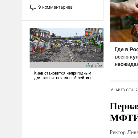
двигаемся по пути
9 комментариев
революционных изменений.
То, что несколько лет назад
было образом для
псевдонаучной фантастики,
стало всерьез обсуждаемой
идеей.
Где в Ро
всего ку
неожида
6 АВГУСТА 2
Перва
МФТ
Ректор Лив