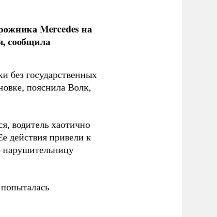
рожника Mercedes на
я, сообщила
ки без государственных
новке, пояснила Волк,
я, водитель хаотично
Ее действия привели к
о нарушительницу
 попыталась