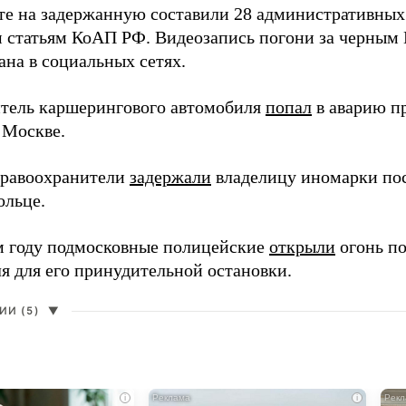
ате на задержанную составили 28 административных
 статьям КоАП РФ. Видеозапись погони за черным 
ана в социальных сетях.
итель каршерингового автомобиля
попал
в аварию п
 Москве.
правоохранители
задержали
владелицу иномарки пос
ольце.
 году подмосковные полицейские
открыли
огонь п
я для его принудительной остановки.
И (5)
▼
i
i