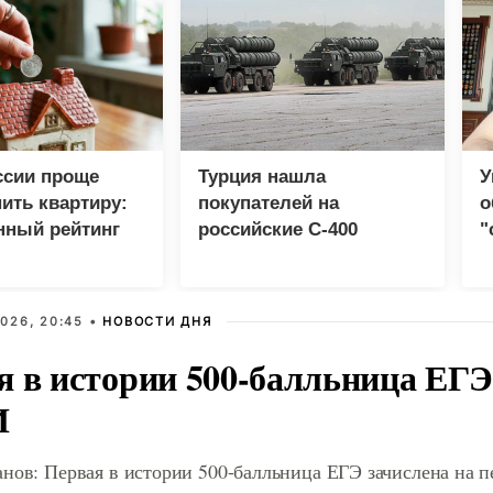
ссии проще
Турция нашла
У
пить квартиру:
покупателей на
о
нный рейтинг
российские C-400
"
с
026, 20:45 •
НОВОСТИ ДНЯ
я в истории 500-балльница ЕГЭ
И
анов: Первая в истории 500-балльница ЕГЭ зачислена на