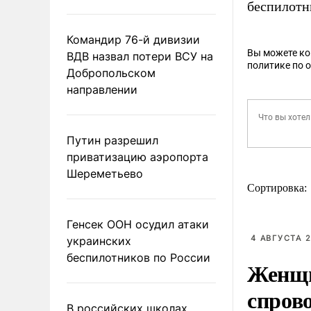
беспилотн
Командир 76-й дивизии
Вы можете к
ВДВ назвал потери ВСУ на
политике по 
Добропольском
направлении
Путин разрешил
приватизацию аэропорта
Шереметьево
Сортировка:
Генсек ООН осудил атаки
4 АВГУСТА 2
украинских
беспилотников по России
Женщи
спров
В российских школах