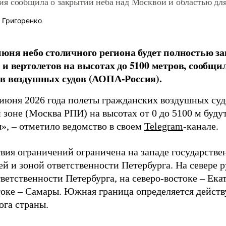
я сообщила о закрытии неба над Москвой и областью дл
 Григоренко
июня небо столичного региона будет полностью з
 и вертолетов на высотах до 5100 метров, сообщ
в воздушных судов (АОПА-Россия).
 июня 2026 года полеты гражданских воздушных суд
 зоне (Москва РПИ) на высотах от 0 до 5100 м буду
», – отметило ведомство в своем
Telegram
-канале.
твия ограничений ограничена на западе государстве
ей и зоной ответственности Петербурга. На севере 
ветственности Петербурга, на северо-востоке – Екат
токе – Самары. Южная граница определяется дейс
га страны.