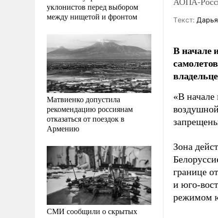
АОПА-Росси
уклонистов перед выбором
между нищетой и фронтом
Tекст:
Дарья
В начале 
самолетов
владельце
«В начале
Матвиенко допустила
рекомендацию россиянам
воздушной
отказаться от поездок в
запрещены
Армению
Зона дейс
Белорусси
границе от
и юго-вос
режимом ю
СМИ сообщили о скрытых