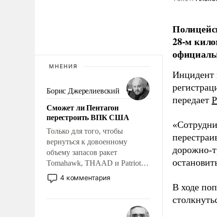
Полицейск
28-м кило
официаль
МНЕНИЯ
Инцидент 
регистрац
Борис Джерелиевский
передает
Р
Сможет ли Пентагон
перестроить ВПК США
«Сотрудни
Только для того, чтобы
перестраив
вернуться к довоенному
дорожно-т
объему запасов ракет
остановить
Tomahawk, THAAD и Patriot
США потребуется более трех
4 комментария
лет. Даже небольшая война с
В ходе по
Ираном опустошила
столкнуть
американские арсеналы.
Сложившаяся ситуация