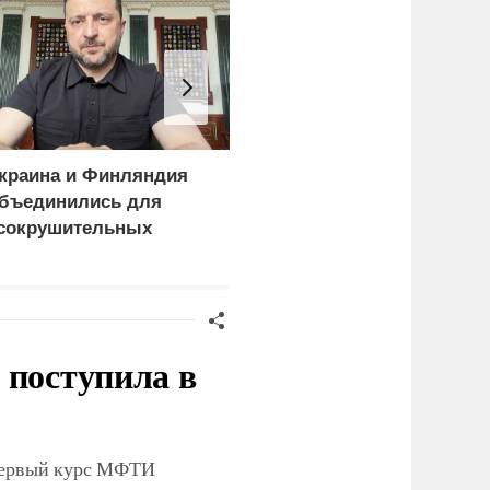
краина и Финляндия
«Генерал-провал»: кака
бъединились для
правда выяснилась про
сокрушительных
Драпатого
анкций" против России
 поступила в
 первый курс МФТИ