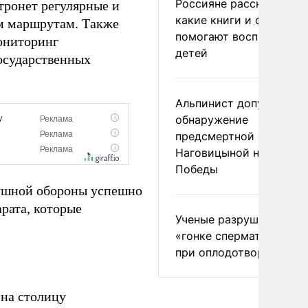
Россияне рассказали,
тронет регулярные и
какие книги и фильмы
м маршрутам. Также
помогают воспитывать
ониторинг
детей
осударственных
Альпинист допустил
обнаружение
предсмертной записки
Наговицыной на пике
Победы
душной обороны успешно
рата, которые
Ученые разрушили миф
«гонке сперматозоидов
при оплодотворении
на столицу