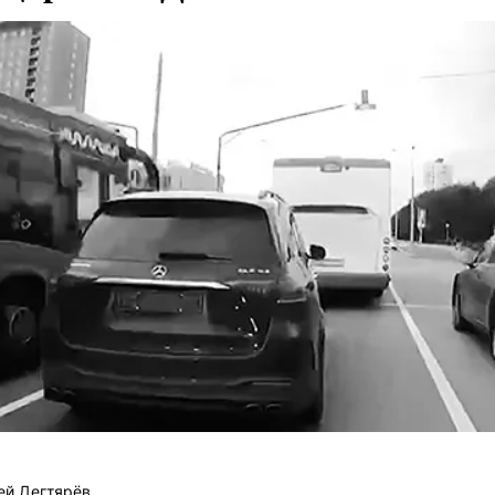
ей Дегтярёв