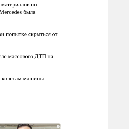
 материалов по
Mercedes была
ри попытке скрыться от
ле массового ДТП на
о колесам машины
i