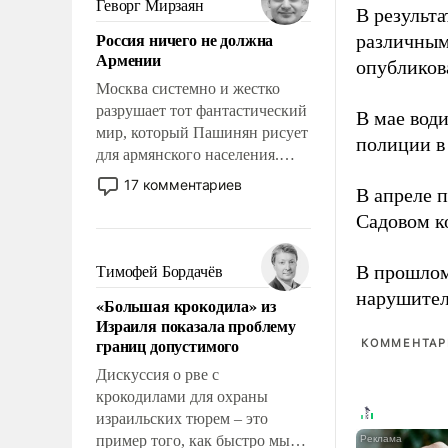
Геворг Мирзаян
В результ
означает многолетний период
Россия ничего не должна
различным
уязвимости США, например,
Армении
перед Китаем.
опубликов
Москва системно и жестко
разрушает тот фантастический
В мае вод
мир, который Пашинян рисует
полиции в
для армянского населения.
Мир, где политические
17 комментариев
В апреле 
прожекты будут безусловно
Садовом к
оплачиваться за счет
российских
налогоплательщиков и где
В прошлом
Тимофей Бордачёв
Еревану за свои поступки не
нарушител
«Большая крокодила» из
нужно отвечать.
Израиля показала проблему
границ допустимого
КОММЕНТАРИ
Дискуссия о рве с
крокодилами для охраны
израильских тюрем – это
пример того, как быстро мы