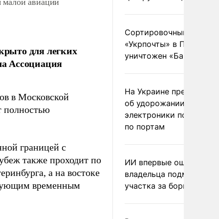
я малой авиации
Сортировочный пункт
«Укрпочты» в Павлогра
акрыто для легких
уничтожен «Бандероль
ила Ассоциация
На Украине предупреди
ов в Московской
об удорожании китайс
т полностью
электроники после уда
по портам
нной границей с
рубеж также проходит по
ИИ впервые оштрафова
еринбурга, а на востоке
владельца подмосковн
твующим временным
участка за борщевик