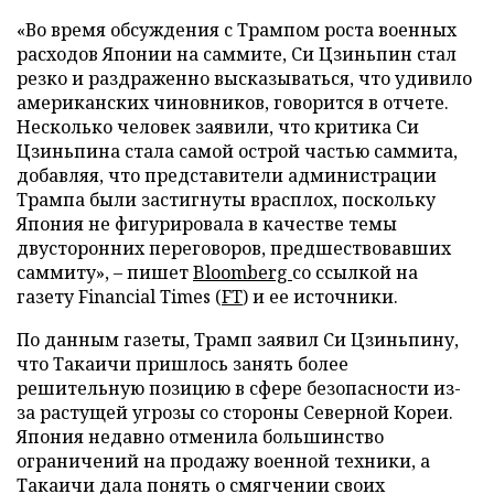
«Во время обсуждения с Трампом роста военных
расходов Японии на саммите, Си Цзиньпин стал
резко и раздраженно высказываться, что удивило
американских чиновников, говорится в отчете.
Несколько человек заявили, что критика Си
Цзиньпина стала самой острой частью саммита,
добавляя, что представители администрации
Трампа были застигнуты врасплох, поскольку
Япония не фигурировала в качестве темы
двусторонних переговоров, предшествовавших
саммиту», – пишет
Bloomberg
со ссылкой на
газету Financial Times (
FT
) и ее источники.
По данным газеты, Трамп заявил Си Цзиньпину,
что Такаичи пришлось занять более
решительную позицию в сфере безопасности из-
за растущей угрозы со стороны Северной Кореи.
Япония недавно отменила большинство
ограничений на продажу военной техники, а
Такаичи дала понять о смягчении своих