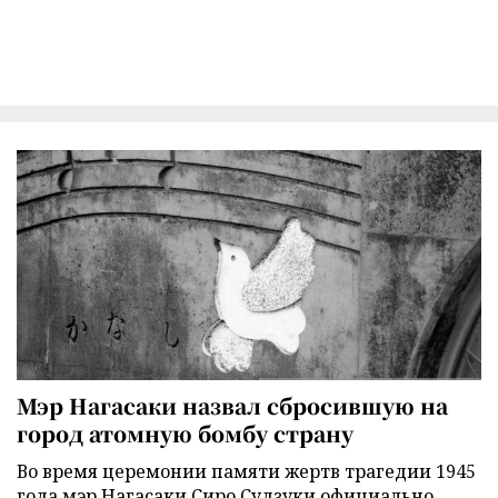
Мэр Нагасаки назвал сбросившую на
город атомную бомбу страну
Во время церемонии памяти жертв трагедии 1945
года мэр Нагасаки Сиро Судзуки официально