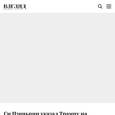
Си Цзиньпин указал Трампу на