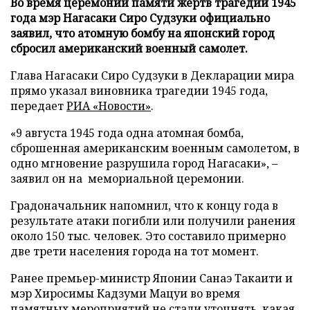
Во время церемонии памяти жертв трагедии 1945
года мэр Нагасаки Сиро Судзуки официально
заявил, что атомную бомбу на японский город
сбросил американский военный самолет.
Глава Нагасаки Сиро Судзуки в Декларации мира
прямо указал виновника трагедии 1945 года,
передает
РИА «Новости»
.
«9 августа 1945 года одна атомная бомба,
сброшенная американским военным самолетом, в
одно мгновение разрушила город Нагасаки», –
заявил он на мемориальной церемонии.
Градоначальник напомнил, что к концу года в
результате атаки погибли или получили ранения
около 150 тыс. человек. Это составило примерно
две трети населения города на тот момент.
Ранее премьер-министр Японии Санаэ Такаити и
мэр Хиросимы Кадзуми Мацуи во время
памятных мероприятий
не стали уточнять
, какая