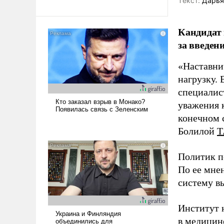
Tекст:
Дарья
Кандидат 
за введен
«Наставни
нагрузку. 
специалис
уважения к
конечном с
Болилой
Т
Политик п
По ее мне
систему в
Институт 
в медицине