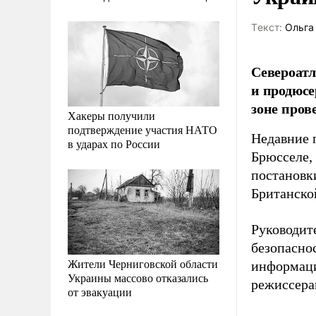
Tекст:
Ольга
Североатл
и продюсе
зоне пров
Хакеры получили
подтверждение участия НАТО
Недавние 
в ударах по России
Брюсселе,
постановк
Британско
Руководит
безопасно
Жители Черниговской области
информаци
Украины массово отказались
режиссера
от эвакуации