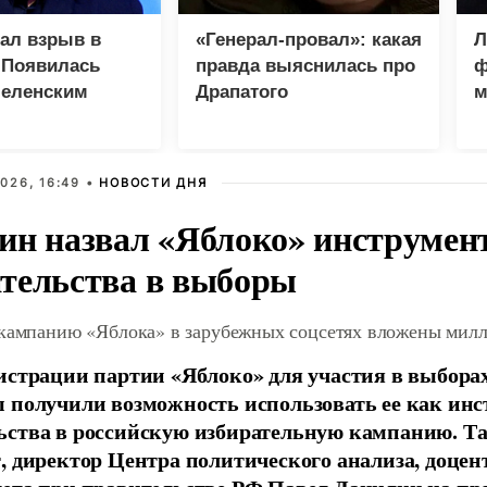
зал взрыв в
«Генерал-провал»: какая
Л
 Появилась
правда выяснилась про
ф
Зеленским
Драпатого
м
М
026, 16:49 •
НОВОСТИ ДНЯ
ин назвал «Яблоко» инструмен
тельства в выборы
 кампанию «Яблока» в зарубежных соцсетях вложены мил
истрации партии «Яблоко» для участия в выбора
 получили возможность использовать ее как ин
ства в российскую избирательную кампанию. Та
, директор Центра политического анализа, доце