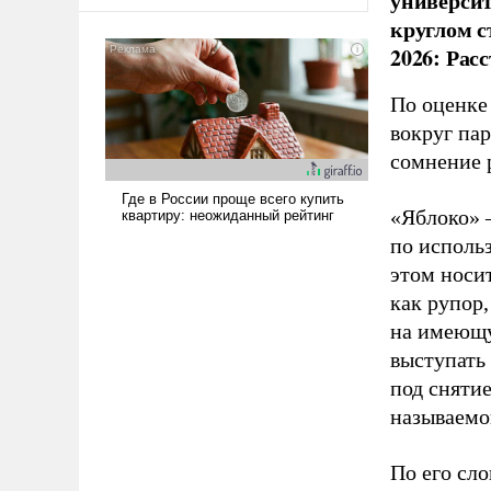
универси
оплачиваться за счет
круглом с
российских
налогоплательщиков и где
2026: Рас
Еревану за свои поступки не
нужно отвечать.
По оценке
вокруг па
сомнение 
«Яблоко» 
по исполь
этом носи
как рупор
на имеющу
выступать
под снятие
называемо
По его сло