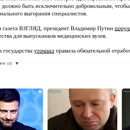
 должно быть исключительно добровольным, чтобы 
нального выгорания специалистов.
а газета ВЗГЛЯД, президент Владимир Путин
поруч
ества для выпускников медицинских вузов.
а государства
уточнил
правила обязательной отрабо
И (0)
▼
i
i