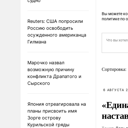
судно
Вы можете к
политике по 
Reuters: США попросили
Россию освободить
осужденного американца
Гилмана
Марочко назвал
возможную причину
Сортировка:
конфликта Драпатого и
Сырского
6 АВГУСТА 2
«Един
Япония отреагировала на
планы присвоить имя
наста
Зорге острову
Курильской гряды