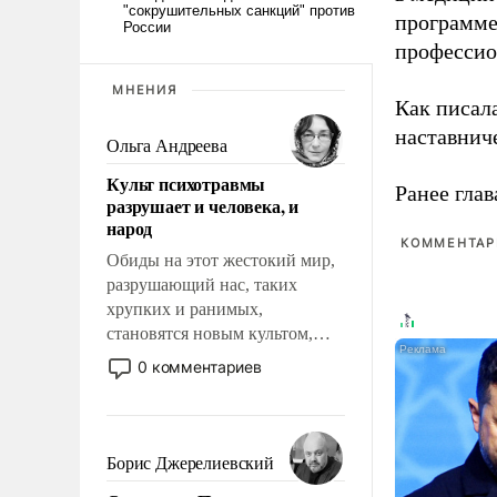
программе
профессио
МНЕНИЯ
Как писал
наставнич
Ольга Андреева
Культ психотравмы
Ранее глав
разрушает и человека, и
народ
КОММЕНТАРИ
Обиды на этот жестокий мир,
разрушающий нас, таких
хрупких и ранимых,
становятся новым культом,
постепенно вытесняя и
0 комментариев
отменяя традиционное
требование к человеку – быть
мужественным и твердым под
ударами судьбы, брать на себя
Борис Джерелиевский
ответственность, помогать