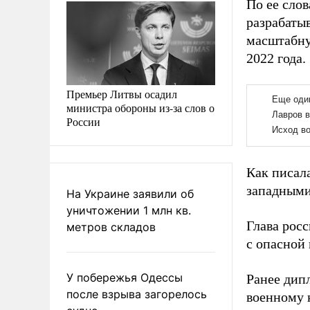
По ее сло
разрабаты
масштабну
2022 года.
Премьер Литвы осадил
министра обороны из-за слов о
России
Как писал
западными
На Украине заявили об
уничтожении 1 млн кв.
Глава рос
метров складов
с опасной
У побережья Одессы
Ранее дип
после взрыва загорелось
военному 