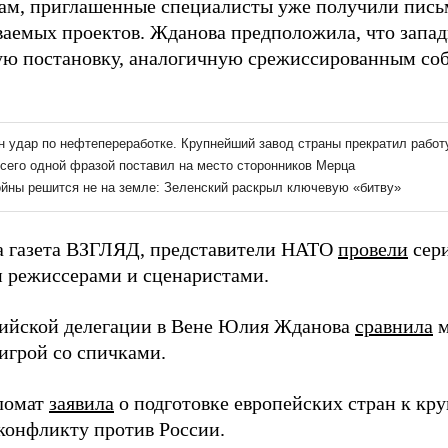
вам, приглашенные специалисты уже получили пись
ваемых проектов. Жданова предположила, что запад
ю постановку, аналогичную срежиссированным соб
а газета ВЗГЛЯД, представители НАТО
провели
сери
 режиссерами и сценаристами.
сийской делегации в Вене Юлия Жданова
сравнила
м
 игрой со спичками.
ломат
заявила
о подготовке европейских стран к к
конфликту против России.