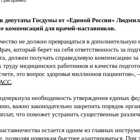
 Григоренко
в депутаты Госдумы от «Единой России» Людми
ие компенсаций для врачей-наставников.
чество не должно превращаться в дополнительную
Врач, который берет на себя ответственность за под
та, должен получать справедливую компенсацию за э
 труду медицинских работников и качества подготов
чете, это вопрос здоровья миллионов пациентов», 
АСС
.
одчеркнула необходимость утверждения единых фед
нию, важно законодательно закрепить порядок орга
ыплат, что поможет устранить существенные различ
наставничества остается одним из главных инструм
, позволяя новичкам быстрее адаптироваться. При 