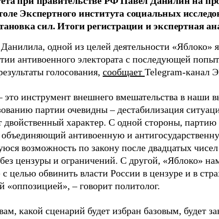
тета при правительстве РФ Павел Данилин на п
толе Экспертного института социальных исслед
становка сил. Итоги регистрации и экспертная ан
 Данилила, одной из целей деятельности «Яблоко» 
ртии антивоенного электората с последующей попыт
результаты голосования,
сообщает
Telegram-канал 
– это инструмент внешнего вмешательства в наши в
зованию партии очевидны – дестабилизация ситуаци
т двойственный характер. С одной стороны, партию
, объединяющий антивоенную и антигосударственну
юся возможность по закону после двадцатых чисел
 без цензуры и ограничений. С другой, «Яблоко» н
 с целью обвинить власти России в цензуре и в стра
й «оппозицией», – говорит политолог.
вам, какой сценарий будет избран базовым, будет за