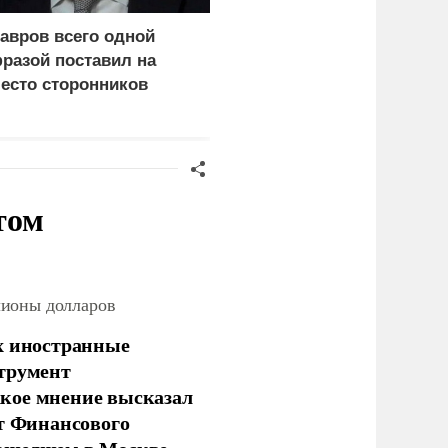
авров всего одной
Эксперты объяснили,
разой поставил на
почему сложно
есто сторонников
защитить НПЗ от дроно
ерца
том
лионы долларов
х иностранные
струмент
кое мнение высказал
нт Финансового