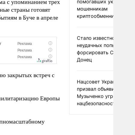
ма с упоминанием трех
помогавших украински
мошенникам
ные страны готовят
криптообменников
ытиям в Буче в апреле
Стало известно о
неудачных попытках ВС
форсировать Северски
Донец
ю закрытых встреч с
Нацсовет Украины по Т
призвал объявить
Музыченко угрозой
илитаризацию Европы
нацбезопасности
рупномасштабному