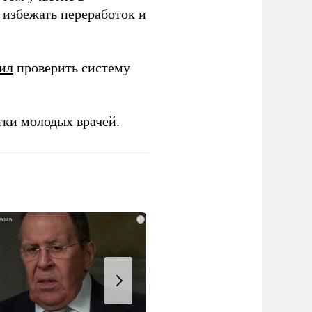
избежать переработок и
ил
проверить систему
тки молодых врачей.
i