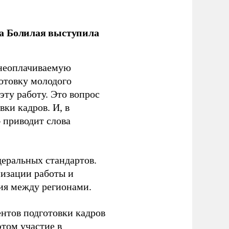
ла Болилая выступила
 неоплачиваемую
готовку молодого
ту работу. Это вопрос
ки кадров. И, в
– приводит слова
еральных стандартов.
низации работы и
ия между регионами.
ентов подготовки кадров
этом участие в