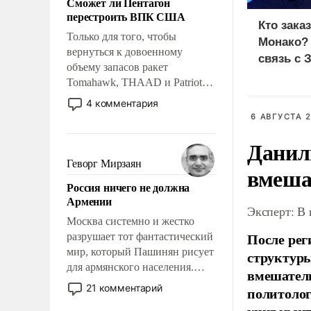
Сможет ли Пентагон
слабым, идти вперед и
перестроить ВПК США
адаптироваться.
Кто зака
Только для того, чтобы
Монако?
вернуться к довоенному
связь с 
объему запасов ракет
Tomahawk, THAAD и Patriot
США потребуется более трех
4 комментария
лет. Даже небольшая война с
6 АВГУСТА 2
Ираном опустошила
Данил
американские арсеналы.
Сложившаяся ситуация
Геворг Мирзаян
вмеша
означает многолетний период
Россия ничего не должна
уязвимости США, например,
Армении
перед Китаем.
Эксперт: В
Москва системно и жестко
После рег
разрушает тот фантастический
мир, который Пашинян рисует
структуры
для армянского населения.
вмешатель
Мир, где политические
21 комментарий
политолог
прожекты будут безусловно