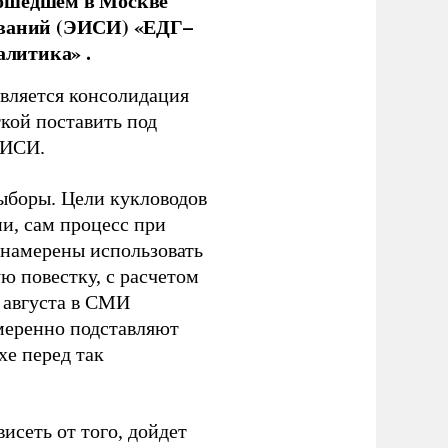
рошедшем в Москве
ований (ЭИСИ) «ЕДГ–
алитика» .
является консолидация
кой поставить под
ЭИСИ.
ыборы. Цели кукловодов
и, сам процесс при
 намерены использовать
ю повестку, с расчетом
 августа в СМИ
амеренно подставляют
хе перед так
висеть от того, дойдет