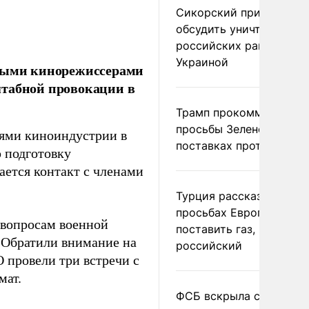
Сикорский призвал
обсудить уничтожение
российских ракет над
Украиной
дными кинорежиссерами
штабной провокации в
Трамп прокомментиров
просьбы Зеленского о
лями киноиндустрии в
поставках противораке
 подготовку
ается контакт с членами
Турция рассказала о
просьбах Европы
 вопросам военной
поставить газ, но не
«Обратили внимание на
российский
 провели три встречи с
мат.
ФСБ вскрыла сеть