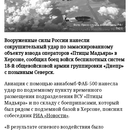
Фото: Пресс-служба Минобороны РФ/
ТАСС
Вооруженные силы России нанесли
сокрушительный удар по замаскированному
объекту взвода операторов «Птицы Мадьяра» в
Херсоне, сообщил боец войск беспилотных систем
18-й общевойсковой армии группировки «Днепр»
с позывным Северск.
Авиация с помощью авиабомб ФАБ-500 нанесла
удар по подземному пункту временного
размещения подразделения ВСУ «Птицы
Мадьяра» и по складу с боеприпасами, который
был рядом с подземной базой в Херсоне, пояснил
собеседник
РИА «Новости»
.
«В результате огневого воздействия было