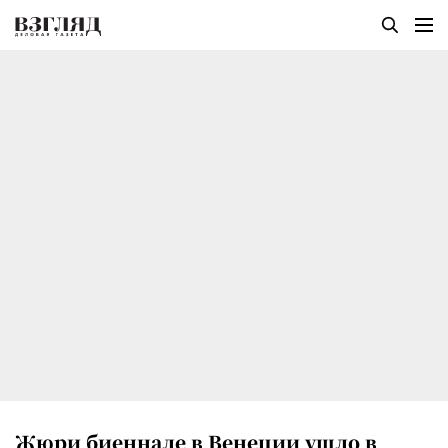
Жюри биеннале в Венеции ушло в