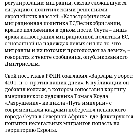
регулированию миграции, связав сложившуюся
ситуацию с политическими решениями
европейских властей. «Катастрофическая
миграционная политика ЕС/Великобритании,
кратко изложенная в одном посте. Сеута – лишь
яркая иллюстрация миграционной политики ЕС,
основанной на надеждах левых сил на то, что
мигранты и их потомки проголосуют за левых», –
говорится в тексте сообщения, опубликованного
Дмитриевым.
Свой пост глава РФПИ озаглавил «Варвары у ворот:
410 г. н. э. против наших дней». К публикации он
добавил коллаж, в котором сопоставил картину
американского художника Томаса Коула
«Разрушение» из цикла «Путь империи» с
современными кадрами побережья испанского
города Сеута в Северной Африке, где фиксируются
попытки нелегальных мигрантов попасть на
территорию Европы.