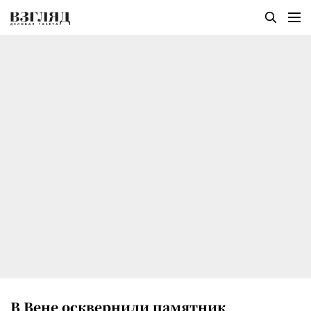
В Вене осквернили памятник