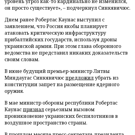
уровень угроз как-то кардинально не изменился,
он просто существует», – подчеркнул Синкявичюс.
Днем ранее Робертас Каунас выступил с
заявлением, что Россия якобы планирует
атаковать критическую инфраструктуру
прибалтийских государств, используя дроны
украинской армии. При этом глава оборонного
ведомства не представил никаких доказательств
своим словам.
В июне будущий премьер-министр Литвы
Миндаугас Синкявичюс
предложил
убрать из
конституции запрет на размещение ядерного
оружия.
В мае министр обороны республики Робертас
Каунас
признал
серьезным вызовом
проникновение украинских беспилотников в
воздушное пространство страны.
В прошлом месяце пресс-секретарь президента