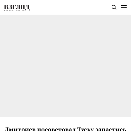
Дмитриев посоветовал Туску запастись