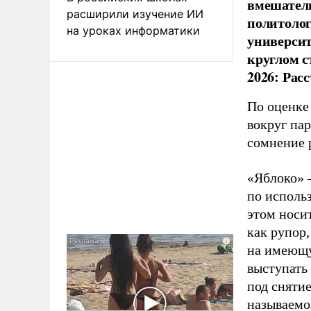
вмешатель
расширили изучение ИИ
политолог
на уроках информатики
универси
круглом с
2026: Рас
По оценке
вокруг па
сомнение 
«Яблоко» 
по исполь
этом носи
как рупор
на имеющу
выступать
под снятие
называемо