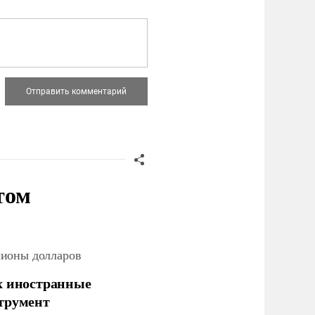
том
лионы долларов
х иностранные
струмент