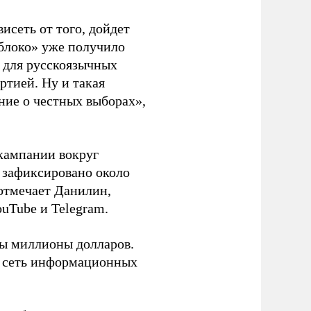
висеть от того, дойдет
блоко» уже получило
а для русскоязычных
ртией. Ну и такая
ние о честных выборах»,
кампании вокруг
о зафиксировано около
 отмечает Данилин,
ouTube и Telegram.
ны миллионы долларов.
ю сеть информационных