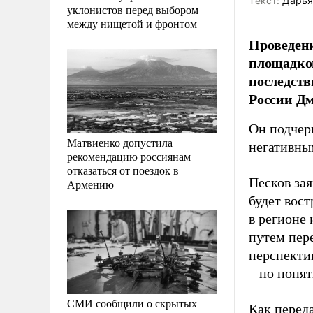
Tекст:
Дарья
уклонистов перед выбором
между нищетой и фронтом
Проведени
площадко
последств
России Д
Он подчер
Матвиенко допустила
негативны
рекомендацию россиянам
отказаться от поездок в
Песков зая
Армению
будет вост
в регионе
путем пере
перспекти
– по поня
СМИ сообщили о скрытых
Как перед