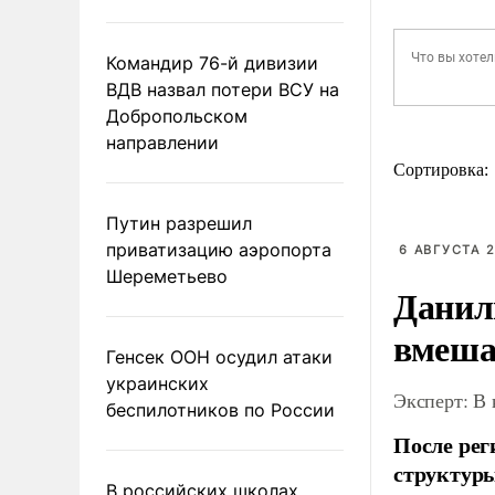
Командир 76-й дивизии
ВДВ назвал потери ВСУ на
Добропольском
направлении
Сортировка:
Путин разрешил
приватизацию аэропорта
6 АВГУСТА 2
Шереметьево
Данил
вмеша
Генсек ООН осудил атаки
украинских
Эксперт: В
беспилотников по России
После рег
структуры
В российских школах