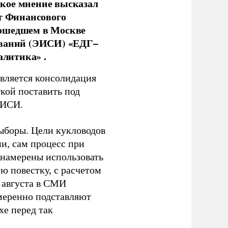
кое мнение высказал
нт Финансового
рошедшем в Москве
ований (ЭИСИ) «ЕДГ–
алитика» .
является консолидация
кой поставить под
ЭИСИ.
ыборы. Цели кукловодов
и, сам процесс при
 намерены использовать
ю повестку, с расчетом
 августа в СМИ
амеренно подставляют
хе перед так