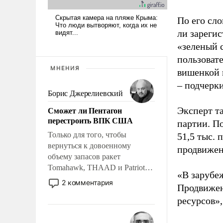
По его сло
ли зареги
«зеленый 
пользовате
МНЕНИЯ
вишенкой 
– подчерк
Борис Джерелиевский
Сможет ли Пентагон
Эксперт т
перестроить ВПК США
партии. П
Только для того, чтобы
51,5 тыс.
вернуться к довоенному
продвижени
объему запасов ракет
Tomahawk, THAAD и Patriot
«В зарубе
США потребуется более трех
2 комментария
Продвижен
лет. Даже небольшая война с
ресурсов»,
Ираном опустошила
американские арсеналы.
Сложившаяся ситуация