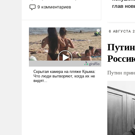
двигаемся по пути
глав нов
9 комментариев
революционных изменений.
То, что несколько лет назад
было образом для
псевдонаучной фантастики,
6 АВГУСТА 2
стало всерьез обсуждаемой
Путин
идеей.
Росси
Путин прин