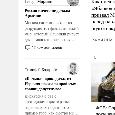
Как писал
Геворг Мирзаян
означает многолетний период
«Яблоко» 
Россия ничего не должна
уязвимости США, например,
призвал
Ми
Армении
перед Китаем.
перед пар
Москва системно и жестко
подготовк
разрушает тот фантастический
мир, который Пашинян рисует
для армянского населения.
КОММЕНТАРИ
Мир, где политические
17 комментариев
прожекты будут безусловно
оплачиваться за счет
российских
налогоплательщиков и где
Тимофей Бордачёв
Еревану за свои поступки не
«Большая крокодила» из
нужно отвечать.
Израиля показала проблему
границ допустимого
Дискуссия о рве с
крокодилами для охраны
израильских тюрем – это
ФСБ: Со
пример того, как быстро мы
покушени