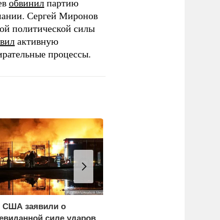
ев
обвинил
партию
пании. Сергей Миронов
той политической силы
вил
активную
ирательные процессы.
 США заявили о
WP: Трамп отчитал
евиданной силе ударов
Хегсета за нехватку