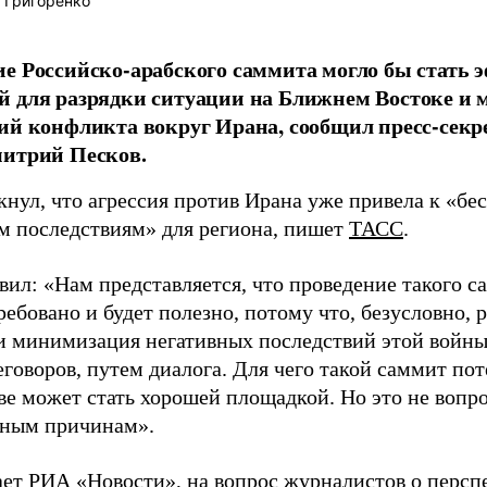
 Григоренко
е Российско-арабского саммита могло бы стать
й для разрядки ситуации на Ближнем Востоке и
ий конфликта вокруг Ирана, сообщил пресс-секр
митрий Песков.
кнул, что агрессия против Ирана уже привела к «б
м последствиям» для региона, пишет
ТАСС
.
вил: «Нам представляется, что проведение такого с
ребовано и будет полезно, потому что, безусловно,
 и минимизация негативных последствий этой войн
говоров, путем диалога. Для чего такой саммит пот
ве может стать хорошей площадкой. Но это не воп
тным причинам».
ает
РИА «Новости»
, на вопрос журналистов о персп