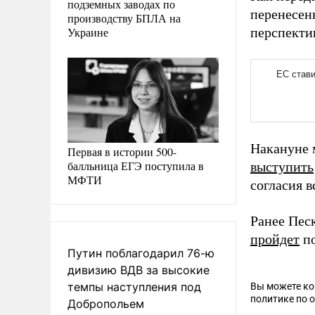
подземных заводах по
перенесен
производству БПЛА на
Украине
перспекти
Накануне 
Первая в истории 500-
балльница ЕГЭ поступила в
выступить
МФТИ
согласия в
Ранее Пес
пройдет
по
Путин поблагодарил 76-ю
дивизию ВДВ за высокие
темпы наступления под
Вы можете к
политике по 
Добропольем