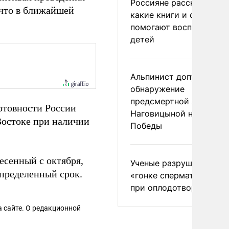
Россияне рассказали,
 что в ближайшей
какие книги и фильмы
помогают воспитывать
детей
Альпинист допустил
обнаружение
предсмертной записки
отовности России
Наговицыной на пике
остоке при наличии
Победы
есенный с октября,
Ученые разрушили миф
определенный срок.
«гонке сперматозоидов
при оплодотворении
 сайте. О редакционной