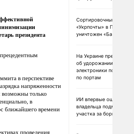
 эффективной
Сортировочный пункт
 минимизации
«Укрпочты» в Павлогра
етарь президента
уничтожен «Бандероль
еспрецедентным
На Украине предупреди
об удорожании китайс
электроники после уда
по портам
аммита в перспективе
 разрядка напряженности
ы возможны только
ИИ впервые оштрафова
енциально, в
владельца подмосковн
рос ближайшего времени
участка за борщевик
ективах проведения