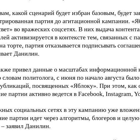
вам, какой сценарий будет избран базовым, будет за
стрированная партия до агитационной кампании. «Я
свет» во вражеских соцсетях. В них выдача контент
лей активизируется в контексте тем, связанных с па
на торте, партия отказывается подписывать соглаше
ивает Данилин.
акже привел данные о масштабах информационной 
о словам политолога, с июня по начало августа был
 публикаций, посвященных «Яблоку». При этом, как
е партии активно ведется в Facebook, Instagram, Y
жных социальных сетях в эту кампанию уже вложе
ие партии идет через алгоритмы, блогеров и целу
 – заявил Данилин.