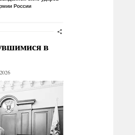
рмии России
ракет
нувшимися в
2026