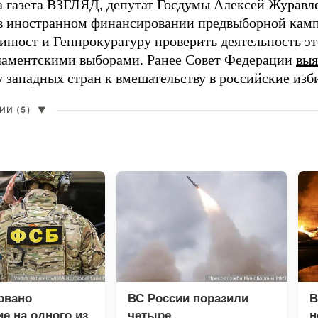
а газета ВЗГЛЯД, депутат Госдумы Алексей Журавл
в иностранном финансировании предвыборной кам
нюст и Генпрокуратуру проверить деятельность э
ламентскими выборами. Ранее Совет Федерации
выя
у западных стран к вмешательству в российские изб
И (5)
▼
рвано
ВС России поразили
В
е на одного из
четыре
н