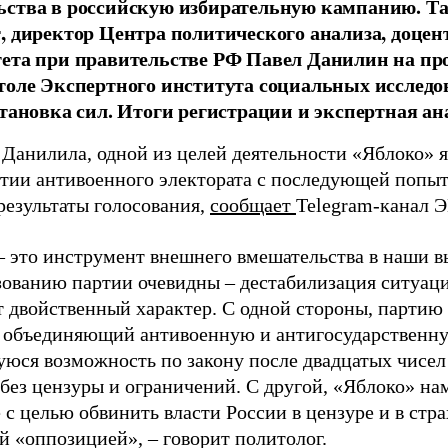
ства в российскую избирательную кампанию. Та
, директор Центра политического анализа, доце
тета при правительстве РФ Павел Данилин на п
толе Экспертного института социальных исслед
становка сил. Итоги регистрации и экспертная ан
 Данилила, одной из целей деятельности «Яблоко» 
ртии антивоенного электората с последующей попыт
результаты голосования,
сообщает
Telegram-канал 
– это инструмент внешнего вмешательства в наши в
зованию партии очевидны – дестабилизация ситуаци
т двойственный характер. С одной стороны, партию
, объединяющий антивоенную и антигосударственну
юся возможность по закону после двадцатых чисел
 без цензуры и ограничений. С другой, «Яблоко» н
 с целью обвинить власти России в цензуре и в стра
й «оппозицией», – говорит политолог.