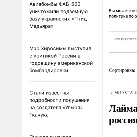
Авиабомбы ФАБ-500
уничтожили подземную
Вы можете к
политике по 
базу украинских «Птиц
Мадьяра»
Мэр Хиросимы выступил
с критикой России в
годовщину американской
бомбардировки
Сортировка:
Стали известны
5 АВГУСТА 2
подробности покушения
Лайма 
на создателя «Упыря»
Ткачука
росси
Пушков высмеял