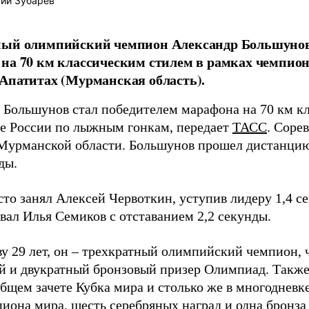
ий Зубарев
ный олимпийский чемпион Александр Большунов
на 70 км классическим стилем в рамках чемпион
Апатитах (Мурманская область).
 Большунов стал победителем марафона на 70 км к
е России по лыжным гонкам, передает
ТАСС
. Соре
Мурманской области. Большунов прошел дистанцию 
ды.
сто занял Алексей Червоткин, уступив лидеру 1,4 с
ал Илья Семиков с отставанием 2,2 секунды.
у 29 лет, он – трехкратный олимпийский чемпион,
й и двукратный бронзовый призер Олимпиад. Также 
бщем зачете Кубка мира и столько же в многодневке
пиона мира, шесть серебряных наград и одна бронза