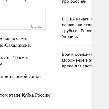
про россиян
В США начали пересмо
пошлин на стальные
трубы из России и с
Украины
ольшая часть
но-Сахалинске.
Врачи объяснили, как е
ку на 10 км с
мороженое в жару без
м.
вреда для здоровья
спринтерской гонки
том этапе Кубка России