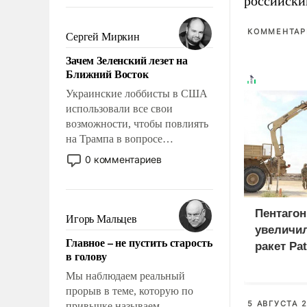
российски
То, что несколько лет назад
было образом для
псевдонаучной фантастики,
КОММЕНТАРИ
Сергей Миркин
стало всерьез обсуждаемой
Зачем Зеленский лезет на
идеей.
Ближний Восток
Украинские лоббисты в США
использовали все свои
возможности, чтобы повлиять
на Трампа в вопросе
предоставления вооружений
0 комментариев
своим нанимателям. Вероятно,
кому-то из тех, кто
консультирует Киев, пришла в
Пентагон
голову мысль: хорошо бы
Игорь Мальцев
продемонстрировать, что
увеличи
Главное – не пустить старость
Украина вступила в
ракет Pa
в голову
вооруженное противостояние
с Ираном.
Мы наблюдаем реальный
прорыв в теме, которую по
5 АВГУСТА 2
привычке называем