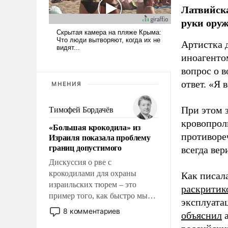
Латвийска
руки оруж
Артистка 
иноагентом
вопрос о 
ответ. «Я 
МНЕНИЯ
При этом з
Тимофей Бордачёв
кровопрол
«Большая крокодила» из
противоре
Израиля показала проблему
границ допустимого
всегда вер
Дискуссия о рве с
крокодилами для охраны
Как писал
израильских тюрем – это
раскритик
пример того, как быстро мы
эксплуата
двигаемся по пути
8 комментариев
объяснил
а
революционных изменений.