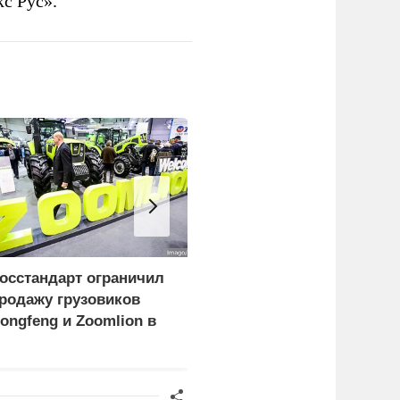
с Рус».
осстандарт ограничил
Бусаргин сообщил о
родажу грузовиков
пострадавших при атаке
ongfeng и Zoomlion в
БПЛА на Саратов и
оссии
Энгельс