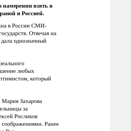
 намерении взять в
раной и Россией.
на в России СМИ-
государств. Отвечая на
 дала однозначный
 реального
решение любых
оптимистом, который
 Мария Захарова
ельницы за
ексей Росликов
 соображениями. Ранее