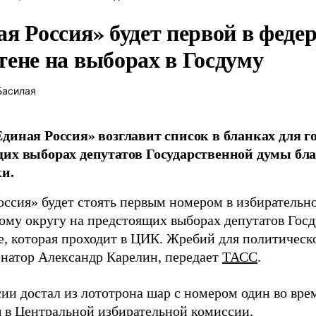
ая Россия» будет первой в феде
тене на выборах в Госдуму
Басилая
диная Россия» возглавит список в бланках для г
их выборах депутатов Государственной думы бла
и.
оссия» будет стоять первым номером в избирательн
ому округу на предстоящих выборах депутатов Гос
е, которая проходит в ЦИК. Жребий для политическ
енатор Александр Карелин, передает
ТАСС
.
сии достал из лототрона шар с номером один во вр
 в Центральной избирательной комиссии.