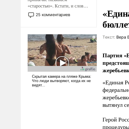
«старостью». Кстати, и слово-
«Един
то это уже стараются не
25 комментариев
использовать – так же, как
бюлле
«бабка», «дед», – хотя бы в
образованной среде, потому
Tекст:
Вера 
что оно уже несет негативные
коннотации.
Партия «Е
предстоящ
жеребьевк
«Единая Р
федеральн
жеребьевк
вытянул с
Герой Рос
процедуры