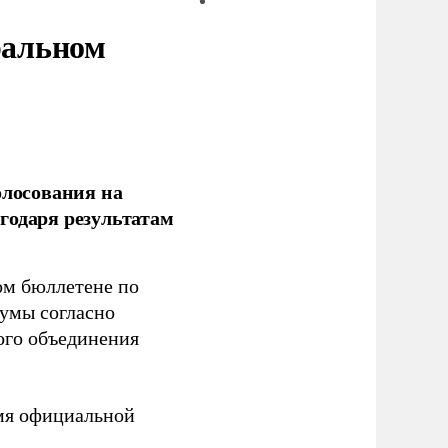
ральном
олосования на
годаря результатам
ом бюллетене по
думы согласно
ого объединения
емя официальной