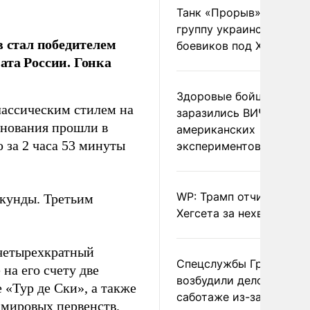
Танк «Прорыв» уничто
группу украинских
 стал победителем
боевиков под Харьково
ата России. Гонка
Здоровые бойцы ВСУ
лассическим стилем на
заразились ВИЧ после
внования прошли в
американских
за 2 часа 53 минуты
экспериментов
WP: Трамп отчитал
екунды. Третьим
Хегсета за нехватку ра
 четырехкратный
Спецслужбы Грузии
на его счету две
возбудили дело о
 «Тур де Ски», а также
саботаже из-за фейков
 мировых первенств.