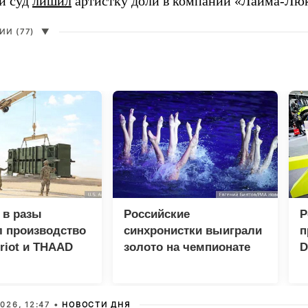
й суд
лишил
артистку доли в компании «Лайма-Люк
И (77)
▼
 в разы
Российские
Р
л производство
синхронистки выиграли
п
triot и THAAD
золото на чемпионате
D
Европы в Париже
Р
026, 12:47 •
НОВОСТИ ДНЯ