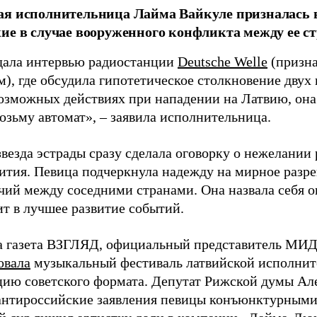
я исполнительница Лайма Вайкуле призналась в
ие в случае вооруженного конфликта между ее ст
дала интервью радиостанции
Deutsche Welle
(призна
), где обсудила гипотетическое столкновение двух 
возможных действиях при нападении на Латвию, она
возьму автомат», – заявила исполнительница.
везда эстрады сразу сделала оговорку о нежелании
ития. Певица подчеркнула надежду на мирное раз
чий между соседними странами. Она назвала себя 
ит в лучшее развитие событий.
а газета ВЗГЛЯД, официальный представитель МИД
овала
музыкальный фестиваль латвийской исполнит
цию советского формата. Депутат Рижской думы Ал
нтироссийские заявления певицы конъюнктурными