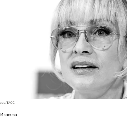
оров/ТАСС
 Иванова