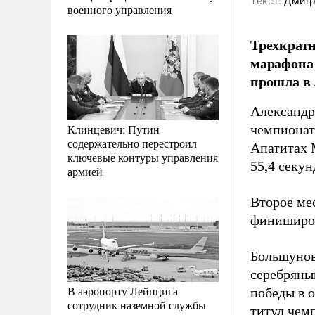
Tекст:
Дмитр
военного управления
Трехкрат
марафона 
прошла в 
Александр
Клинцевич: Путин
чемпионат
содержательно перестроил
Апатитах 
ключевые контуры управления
55,4 секун
армией
Второе ме
финиширов
Большунов
серебряны
В аэропорту Лейпцига
победы в о
сотрудник наземной службы
титул чем